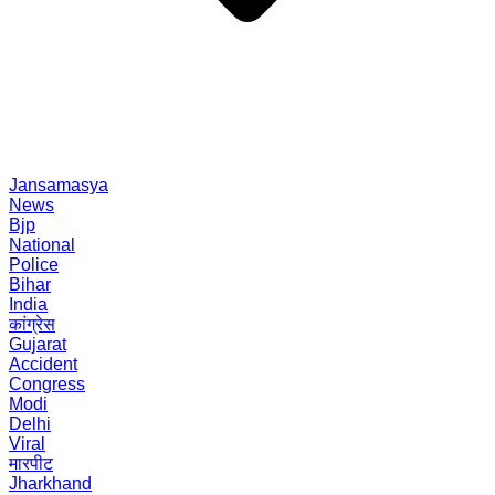
Jansamasya
News
Bjp
National
Police
Bihar
India
कांग्रेस
Gujarat
Accident
Congress
Modi
Delhi
Viral
मारपीट
Jharkhand