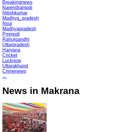
Breakingnews
Narendramodi
Nitishkumar
Madhya_pradesh
Nsui
Madhyapradesh
Pmmodi
Rahulgandhi
Uttarpradesh
Haryana
Cricket
Lucknow
Uttarakhand
Crimenews
←
News in Makrana