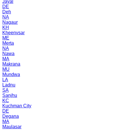
Jayal
DE
Deh
NA
Nagaur
KH
Kheenvsar
ME
Merta
NA
Nawa
MA
Makrana
MU
Mundwa
LA
Ladnu
SA
Sanjhu
KC
Kuchman City
DE
Degana
MA
Maulasar