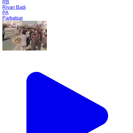
RB
Riyan Badi
PA
Parbatsar