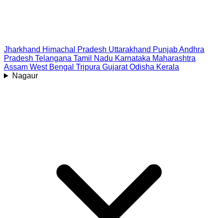
Jharkhand
Himachal Pradesh
Uttarakhand
Punjab
Andhra
Pradesh
Telangana
Tamil Nadu
Karnataka
Maharashtra
Assam
West Bengal
Tripura
Gujarat
Odisha
Kerala
Nagaur