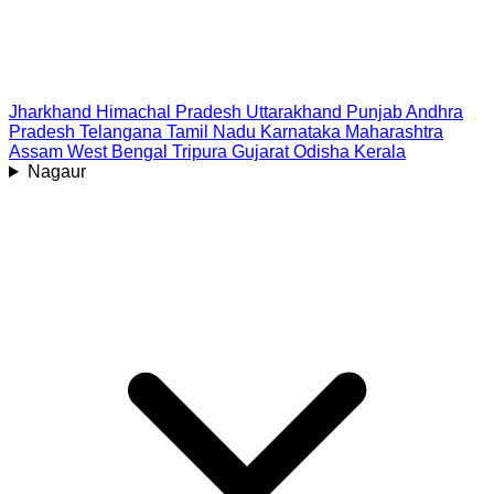
Jharkhand
Himachal Pradesh
Uttarakhand
Punjab
Andhra
Pradesh
Telangana
Tamil Nadu
Karnataka
Maharashtra
Assam
West Bengal
Tripura
Gujarat
Odisha
Kerala
Nagaur