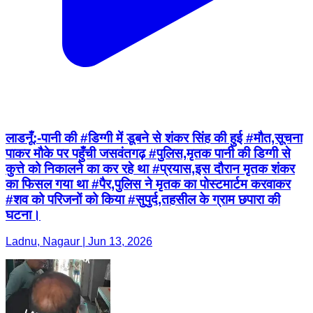
लाडनूँ:-पानी की #डिग्गी में डूबने से शंकर सिंह की हुई #मौत,सूचना
पाकर मौके पर पहुँची जसवंतगढ़ #पुलिस,मृतक पानी की डिग्गी से
कुत्ते को निकालने का कर रहे था #प्रयास,इस दौरान मृतक शंकर
का फिसल गया था #पैर,पुलिस ने मृतक का पोस्टमार्टम करवाकर
#शव को परिजनों को किया #सुपुर्द,तहसील के ग्राम छपारा की
घटना।
Ladnu, Nagaur | Jun 13, 2026