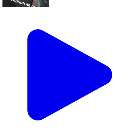
लाडनूँ:-#फांसी के फंदे पर #लटकी हुई मिली 24 साल की
#विवाहिता,पति प्रकाश प्रजापत #पत्नी को लेकर पहुँचा लाडनूँ के
सरकारी #अस्पताल,चिकित्सकों ने पत्नी आशा को किया #मृत
घोषित,घटना की सूचना मिलने पर #मौके पर पहुँचे एएसआई