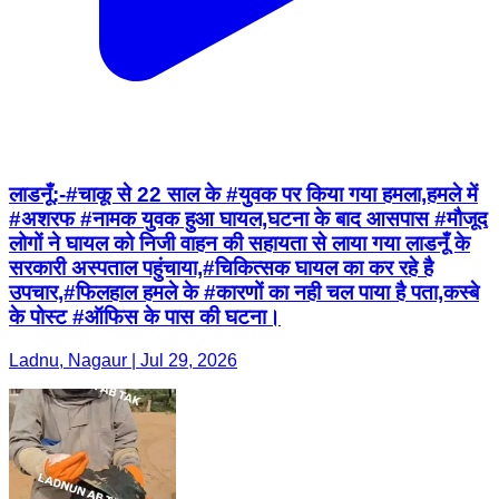
लाडनूँ:-#चाकू से 22 साल के #युवक पर किया गया हमला,हमले में
#अशरफ #नामक युवक हुआ घायल,घटना के बाद आसपास #मौजूद
लोगों ने घायल को निजी वाहन की सहायता से लाया गया लाडनूँ के
सरकारी अस्पताल पहुंचाया,#चिकित्सक घायल का कर रहे है
उपचार,#फिलहाल हमले के #कारणों का नही चल पाया है पता,कस्बे
के पोस्ट #ऑफिस के पास की घटना।
Ladnu, Nagaur | Jul 29, 2026