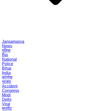
Jansamasya
News
पुलिस
Bjp
National
Police
Bihar
India
कांग्रेस
भाजपा
Accident
Congress
Modi
Delhi
Viral
मारपीट