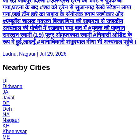
जा रही जोधपुर-दिल्ली #एक्सप्रेस ट्रेन की चपेट में युवक आ
गया,घटना के बाद #शव को ट्रेन से सुजानगढ़ रेलवे स्टेशन लाया
गया,जहां टीम हारे का सहारा के संयोजक श्याम स्वर्णकार और
#एम्बुलेंस चालक नवरत्न बिजारणिया की सहायता से राजकीय
अस्पताल की मोर्चरी में रखवाया गया,बाद में #युवक की पहचान
रामरतन स्वामी (19) पुत्र ओमप्रकाश स्वामी #निवासी ओडिंट के
रूप में हुई,लाडनूँ #थानाधिकारी शंभूदयाल मीणा भी अस्पताल पहुंचे।
Ladnu, Nagaur | Jul 29, 2026
Nearby Cities
DI
Didwana
JA
Jayal
DE
Deh
NA
Nagaur
KH
Kheenvsar
ME