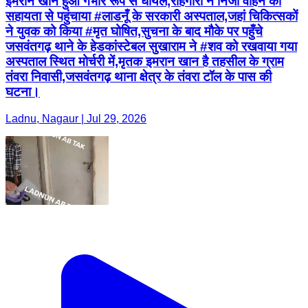
इमरान खान हुआ गंभीर रूप से घायल,राहगीरों ने निजी वाहन की
सहायता से पहुंचाया #लाडनूँ के सरकारी अस्पताल,जहां चिकित्सकों
ने युवक को किया #मृत घोषित,सुचना के बाद मौके पर पहुँचे
जसवंतगढ़ थाने के हेडकांस्टेबल सुखाराम ने #शव को रखवाया गया
अस्पताल स्थित मोर्चरी में,मृतक इमरान खान है तहसील के ग्राम
तंवरा निवासी,जसवंतगढ़ थाना क्षेत्र के तंवरा टॉल के पास की
घटना।
Ladnu, Nagaur | Jul 29, 2026