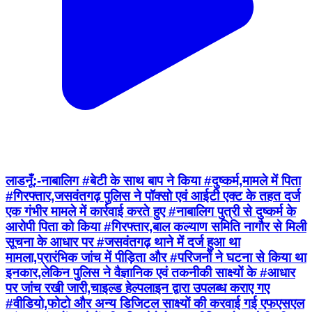
लाडनूँ:-नाबालिग #बेटी के साथ बाप ने किया #दुष्कर्म,मामले में पिता
#गिरफ्तार,जसवंतगढ़ पुलिस ने पॉक्सो एवं आईटी एक्ट के तहत दर्ज
एक गंभीर मामले में कार्रवाई करते हुए #नाबालिग पुत्री से दुष्कर्म के
आरोपी पिता को किया #गिरफ्तार,बाल कल्याण समिति नागौर से मिली
सूचना के आधार पर #जसवंतगढ़ थाने में दर्ज हुआ था
मामला,प्रारंभिक जांच में पीड़िता और #परिजनों ने घटना से किया था
इनकार,लेकिन पुलिस ने वैज्ञानिक एवं तकनीकी साक्ष्यों के #आधार
पर जांच रखी जारी,चाइल्ड हेल्पलाइन द्वारा उपलब्ध कराए गए
#वीडियो,फोटो और अन्य डिजिटल साक्ष्यों की करवाई गई एफएसएल