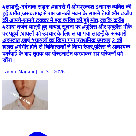
#लाडनूँ:-दर्दनाक सड़क #हादसे में ओमप्रकाश $नामक व्यक्ति की
हुई #मौत,जसवंतगढ़ में राम जानकी भवन के सामने टेम्पो और #जीप
की आमने-सामने टक्कर में एक व्यक्ति की हुई मौत,जबकि करीब
#आधा दर्जन यात्री हूए घायल,सूचना पर #पुलिस और एम्बुलेंस मौके
पर पहुंची,घायलों को उपचार के लिए लाया गया लाडनूँ के सरकारी
अस्पताल,जहां #घायलों का किया गया प्राथमिक उपचार,2 की
हालत #गंभीर होने से चिकित्सकों ने किया रेफर,पुलिस ने आवश्यक
कार्रवाई के बाद मृतक का पोस्टमार्टम करवाकर शव परिजनों को
सौंपा।
Ladnu, Nagaur | Jul 31, 2026