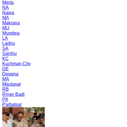
Merta
NA
Nawa
MA
Makrana
MU
Mundwa
LA
Ladnu
SA
Sanjhu
KC
Kuchman City
DE
Degana
MA
Maulasar
RB
Riyan Badi
PA
Parbatsar