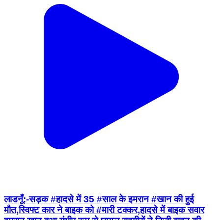
लाडनूँ:-सड़क #हादसे में 35 #साल के इमरान #खान की हुई
मौत,स्विफ्ट कार ने बाइक को #मारी टक्कर,हादसे में बाइक सवार