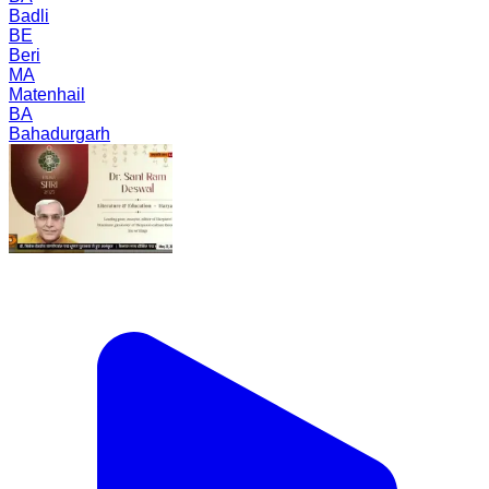
Badli
BE
Beri
MA
Matenhail
BA
Bahadurgarh