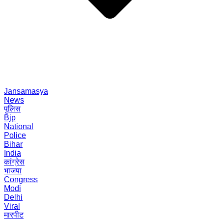
Jansamasya
News
पुलिस
Bjp
National
Police
Bihar
India
कांग्रेस
भाजपा
Congress
Modi
Delhi
Viral
मारपीट