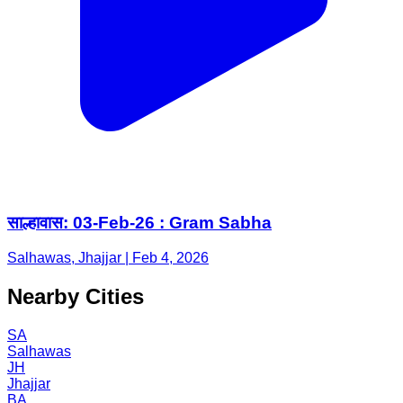
साल्हावास: 03-Feb-26 : Gram Sabha
Salhawas, Jhajjar | Feb 4, 2026
Nearby Cities
SA
Salhawas
JH
Jhajjar
BA