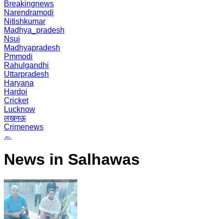
Breakingnews
Narendramodi
Nitishkumar
Madhya_pradesh
Nsui
Madhyapradesh
Pmmodi
Rahulgandhi
Uttarpradesh
Haryana
Hardoi
Cricket
Lucknow
लखनऊ
Crimenews
←
News in Salhawas