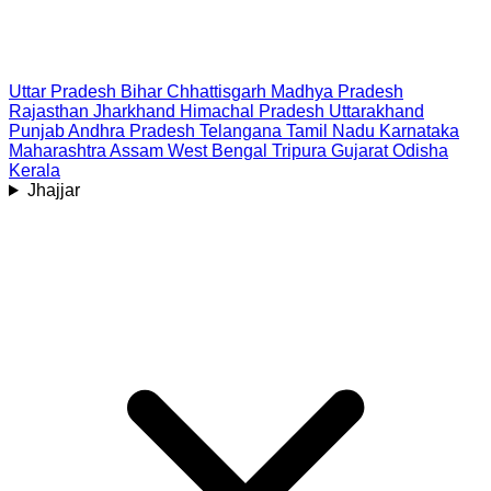
Uttar Pradesh
Bihar
Chhattisgarh
Madhya Pradesh
Rajasthan
Jharkhand
Himachal Pradesh
Uttarakhand
Punjab
Andhra Pradesh
Telangana
Tamil Nadu
Karnataka
Maharashtra
Assam
West Bengal
Tripura
Gujarat
Odisha
Kerala
Jhajjar