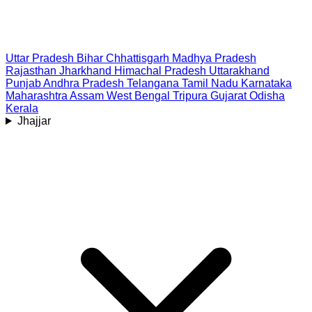
Uttar Pradesh
Bihar
Chhattisgarh
Madhya Pradesh
Rajasthan
Jharkhand
Himachal Pradesh
Uttarakhand
Punjab
Andhra Pradesh
Telangana
Tamil Nadu
Karnataka
Maharashtra
Assam
West Bengal
Tripura
Gujarat
Odisha
Kerala
Jhajjar