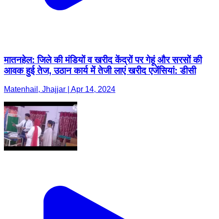
मातनहेल: जिले की मंडियों व खरीद केंद्रों पर गेहूं और सरसों की
आवक हुई तेज, उठान कार्य में तेजी लाएं खरीद एजेंसियां: डीसी
Matenhail, Jhajjar | Apr 14, 2024