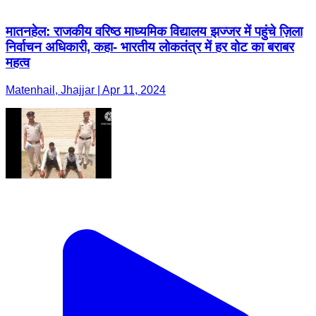
मातनहेल: राजकीय वरिष्ठ माध्यमिक विद्यालय झज्जर में पहुंचे ज़िला
निर्वाचन अधिकारी, कहा- भारतीय लोकतंत्र में हर वोट का बराबर
महत्व
Matenhail, Jhajjar | Apr 11, 2024