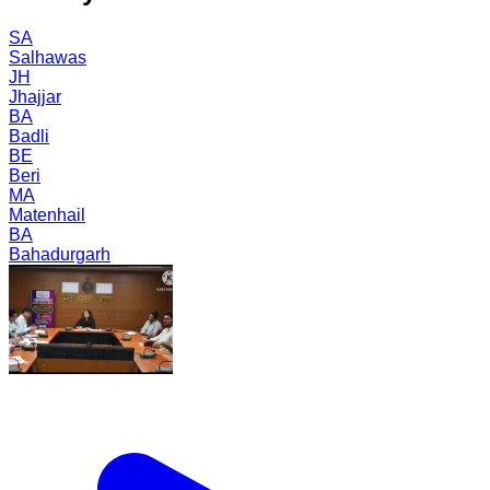
SA
Salhawas
JH
Jhajjar
BA
Badli
BE
Beri
MA
Matenhail
BA
Bahadurgarh