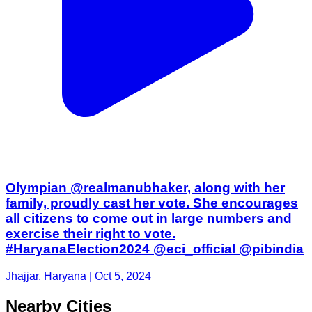
Olympian @realmanubhaker, along with her
family, proudly cast her vote. She encourages
all citizens to come out in large numbers and
exercise their right to vote.
#HaryanaElection2024 @eci_official @pibindia
Jhajjar, Haryana | Oct 5, 2024
Nearby Cities