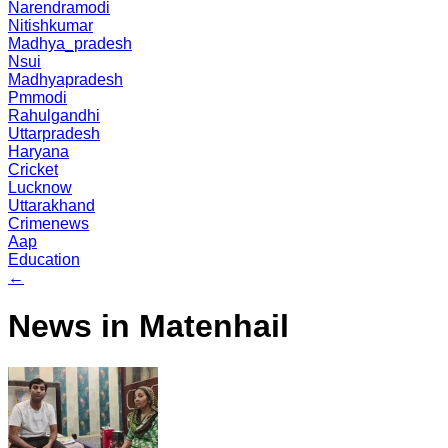
Narendramodi
Nitishkumar
Madhya_pradesh
Nsui
Madhyapradesh
Pmmodi
Rahulgandhi
Uttarpradesh
Haryana
Cricket
Lucknow
Uttarakhand
Crimenews
Aap
Education
←
News in Matenhail