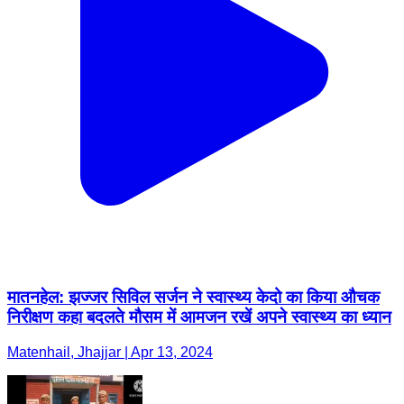
मातनहेल: झज्जर सिविल सर्जन ने स्वास्थ्य केदो का किया औचक
निरीक्षण कहा बदलते मौसम में आमजन रखें अपने स्वास्थ्य का ध्यान
Matenhail, Jhajjar | Apr 13, 2024