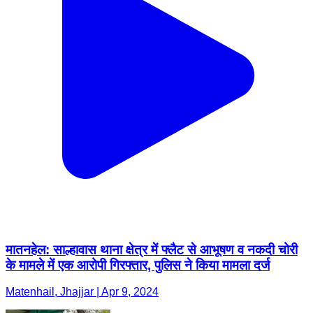
मातनहेल: साल्हावास थाना क्षेत्र में फ्लैट से आभूषण व नकदी चोरी
के मामले में एक आरोपी गिरफ्तार, पुलिस ने किया मामला दर्ज
Matenhail, Jhajjar | Apr 9, 2024