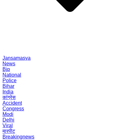
Jansamasya
News
Bjp
National
Police
Bihar
India
कांग्रेस
Accident
Congress
Modi
Delhi
Viral
मारपीट
Breakingnews