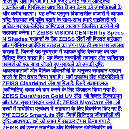
करते हुए खुशी हो रही है। यह केंद्र उन्नत जर्मन ऑप्टिकल
तकनीक और प्रिसिजन आधारित विज़न केयर को उपभोक्ताओं के
और करीब लाएगा। यह लॉन्च प्रमुख विकासशील बाजारों में व्यापक
दृष्टि देखभाल की पहुँच बढ़ाने के साथ-साथ हमारे साझेदारों को
अधिक ग्राहक-केंद्रित ऑप्टिकल व्यवसाय विकसित करने में भी
सहायता करेगा।" ZEISS VISION CENTER by Specs
N Shades ग्राहकों के लिए ZEISS लेंसों की विस्तृत श्रृंखला
और प्रीमियम आईवियर ब्रांड्स का चयन एक ही स्थान पर उपलब्ध
कराता है, जिससे यह गुरुग्राम में व्यापक दृष्टि देखभाल का एक
विशिष्ट केंद्र बनता है। यह केंद्र तकनीकी नवाचार और व्यक्तिगत
परामर्श को एक साथ जोड़ते हुए ग्राहकों को उनकी दृष्टि
आवश्यकताओं और दैनिक जीवनशैली के अनुरूप समाधान प्रदान
करने के लिए तैयार किया गया है। यहाँ उपलब्ध लेंस पोर्टफोलियो में
ZEISS ClearMind लेंस शामिल हैं, जिन्हें संज्ञानात्मक
(कॉग्निटिव) दबाव को कम करने के लिए डिज़ाइन किया गया है;
ZEISS DuraVision Gold UV लेंस, जो बेहतर टिकाऊपन
और UV सुरक्षा प्रदान करते हैं; ZEISS MyoCare लेंस, जो
बच्चों में मायोपिया प्रबंधन में सहायता के लिए विकसित किए गए हैं;
तथा ZEISS SmartLife लेंस, जिन्हें डिजिटल जीवनशैली की
दृष्टि आवश्यकताओं को ध्यान में रखकर तैयार किया गया है।
ZEISS की उन्नत तकनीक और प्रिसिजन इंजीनियरिंग को