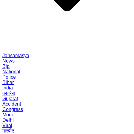
Jansamasya
News
Bjp
National
Police
Bihar
India
कांग्रेस
Gujarat
Accident
Congress
Modi
Delhi
Viral
मारपीट