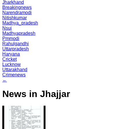
Jharkhand
Breakingnews
Narendramodi
Nitishkumar
Madhya_pradesh
Nsui
Madhyapradesh
Pmmodi
Rahulgandhi
Uttarpradesh
Haryana
Cricket
Lucknow
Uttarakhand
Crimenews
←
News in Jhajjar