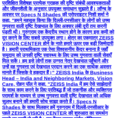
प्रशिक्षित विशेषज्ञ प्रत्येक ग्राहक की दृष्टि संबंधी आवश्यकताओं
और जीवनशैली के अनुसार उपयुक्त समाधान सुझाते हैं। लॉन्च के
अवसर पर Specs N Shades की प्रोपराइटर निशी शर्मा ने
कहा, "हमने महसूस किया कि दिल्ली-एनसीआर के लोगों को उच्च
गुणवत्ता वाली दृष्टि देखभाल के लिए अक्सर लंबी दूरी तय करनी
पड़ती थी। गुरुग्राम एक केंद्रीय स्थान होने के कारण इस कमी को
दूर करने के लिए सबसे उपयुक्त लगा। क्षेत्र का एकमात्र ZEISS
VISION CENTER होने के नाते हमारे ऊपर एक बड़ी जिम्मेदारी
है। हमारी प्राथमिकता एक ऐसा विश्वसनीय केंद्र बनाना है जहाँ
समुदाय को उनकी दृष्टि स्वास्थ्य के लिए उच्च गुणवत्ता वाली सेवाएँ
मिल सकें। हम इसे लोगों तक उन्नत नेत्र देखभाल पहुँचाने और
उन्हें वह गुणवत्ता एवं देखभाल प्रदान करने का एक सार्थक अवसर
मानते हैं जिसके वे हकदार हैं।" ZEISS India के Business
Head – India and Neighboring Markets, Vision
Care, रोहन पॉल ने कहा, "ZEISS India में हम ऐसे साझेदारों
के साथ काम करने के लिए प्रतिबद्ध हैं जो तकनीक और व्यक्तिगत
परामर्श के माध्यम से उच्च गुणवत्ता वाली दृष्टि देखभाल को अधिक
सुलभ बनाने की हमारी सोच साझा करते हैं। Specs N
Shades के साथ मिलकर हमें गुरुग्राम में दिल्ली-एनसीआर के
पहले ZEISS VISION CENTER की शुरुआत का समर्थन