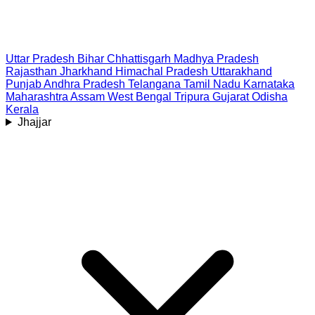
Uttar Pradesh
Bihar
Chhattisgarh
Madhya Pradesh
Rajasthan
Jharkhand
Himachal Pradesh
Uttarakhand
Punjab
Andhra Pradesh
Telangana
Tamil Nadu
Karnataka
Maharashtra
Assam
West Bengal
Tripura
Gujarat
Odisha
Kerala
Jhajjar