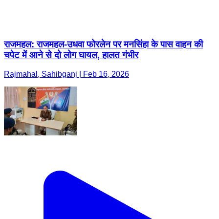
राजमहल: राजमहल-उधवा फोरलेन पर मनसिंहा के पास वाहन की
चपेट में आने से दो लोग घायल, हालत गंभीर
Rajmahal, Sahibganj | Feb 16, 2026