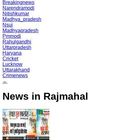
Breakingnews
Narendramodi
Nitishkumar
Madhya_pradesh
Nsui
Madhyapradesh
Pmmodi
Rahulgandhi
Uttarpradesh
Haryana
Cricket
Lucknow
Uttarakhand
Crimenews
←
News in Rajmahal