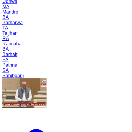
Udhwa
MA
Mandro
BA
Barharwa
TA
Taljhari
RA
Rajmahal
BA
Barhait
PA
Pathna
SA
Sahibganj