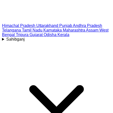
Himachal Pradesh
Uttarakhand
Punjab
Andhra Pradesh
Telangana
Tamil Nadu
Karnataka
Maharashtra
Assam
West
Bengal
Tripura
Gujarat
Odisha
Kerala
Sahibganj