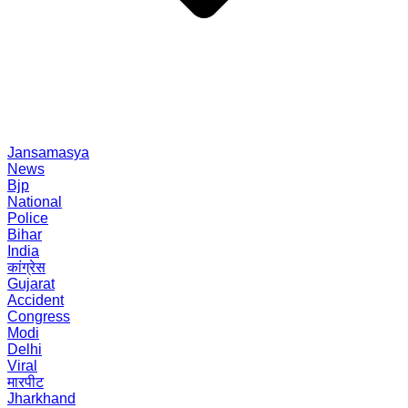
Jansamasya
News
Bjp
National
Police
Bihar
India
कांग्रेस
Gujarat
Accident
Congress
Modi
Delhi
Viral
मारपीट
Jharkhand