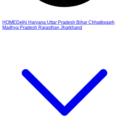
HOME
Delhi
Haryana
Uttar Pradesh
Bihar
Chhattisgarh
Madhya Pradesh
Rajasthan
Jharkhand