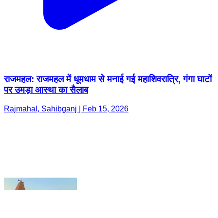
राजमहल: राजमहल में धूमधाम से मनाई गई महाशिवरात्रि, गंगा घाटों
पर उमड़ा आस्था का सैलाब
Rajmahal, Sahibganj | Feb 15, 2026