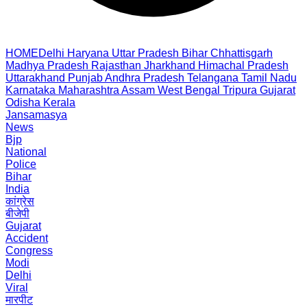
HOME
Delhi
Haryana
Uttar Pradesh
Bihar
Chhattisgarh
Madhya Pradesh
Rajasthan
Jharkhand
Himachal Pradesh
Uttarakhand
Punjab
Andhra Pradesh
Telangana
Tamil Nadu
Karnataka
Maharashtra
Assam
West Bengal
Tripura
Gujarat
Odisha
Kerala
Jansamasya
News
Bjp
National
Police
Bihar
India
कांग्रेस
बीजेपी
Gujarat
Accident
Congress
Modi
Delhi
Viral
मारपीट