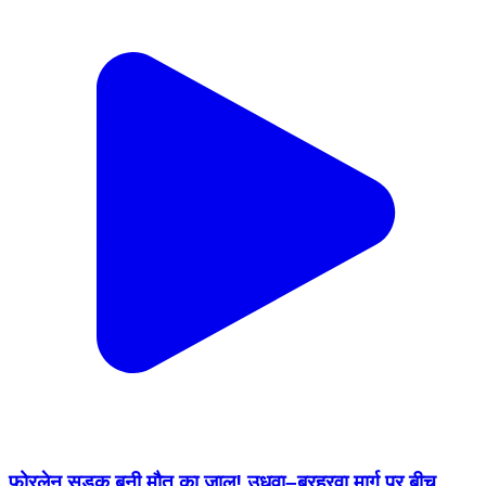
फोरलेन सड़क बनी मौत का जाल! उधवा–बरहरवा मार्ग पर बीच