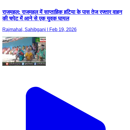
राजमहल: राजमहल में साप्ताहिक हटिया के पास तेज रफ्तार वाहन
की चपेट में आने से एक युवक घायल
Rajmahal, Sahibganj | Feb 19, 2026