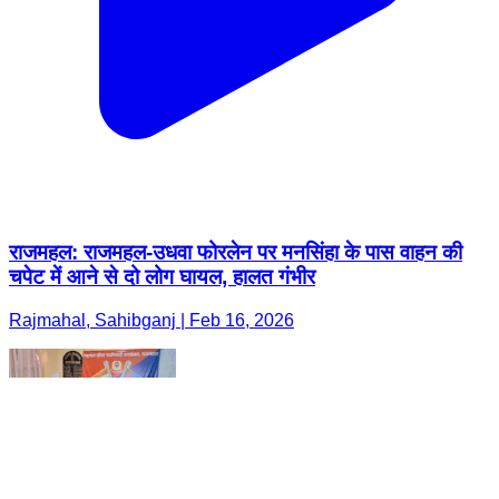
राजमहल: राजमहल-उधवा फोरलेन पर मनसिंहा के पास वाहन की
चपेट में आने से दो लोग घायल, हालत गंभीर
Rajmahal, Sahibganj | Feb 16, 2026