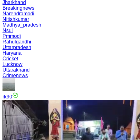
Jharkhand
Breakingnews
Narendramodi
Nitishkumar
Madhya_pradesh
Nsui
Pmmodi
Rahulgandhi
Uttarpradesh
Haryana
Cricket
Lucknow
Uttarakhand
Crimenews
rk90