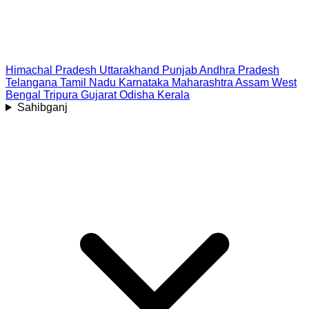
Himachal Pradesh
Uttarakhand
Punjab
Andhra Pradesh
Telangana
Tamil Nadu
Karnataka
Maharashtra
Assam
West
Bengal
Tripura
Gujarat
Odisha
Kerala
Sahibganj