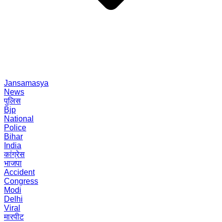
Jansamasya
News
पुलिस
Bjp
National
Police
Bihar
India
कांग्रेस
भाजपा
Accident
Congress
Modi
Delhi
Viral
मारपीट