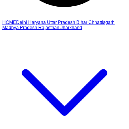
HOME
Delhi
Haryana
Uttar Pradesh
Bihar
Chhattisgarh
Madhya Pradesh
Rajasthan
Jharkhand