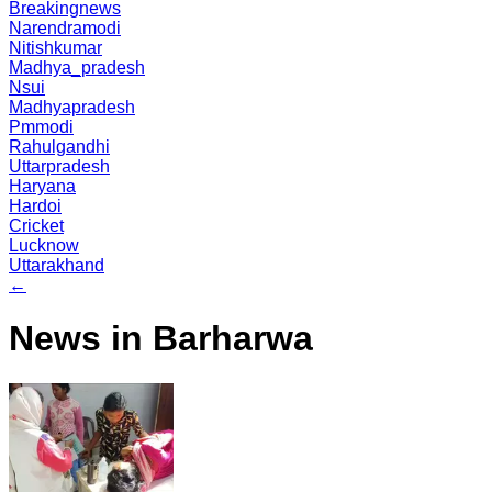
Breakingnews
Narendramodi
Nitishkumar
Madhya_pradesh
Nsui
Madhyapradesh
Pmmodi
Rahulgandhi
Uttarpradesh
Haryana
Hardoi
Cricket
Lucknow
Uttarakhand
←
News in Barharwa