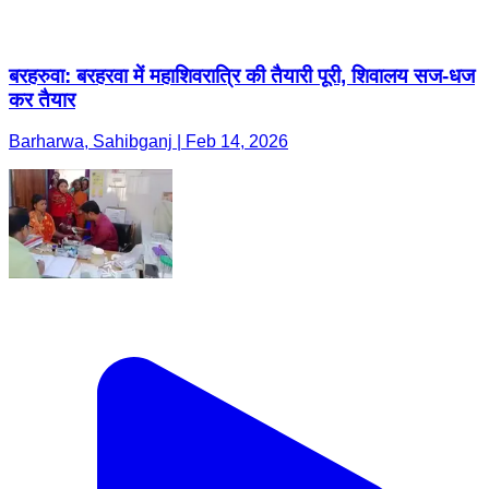
बरहरुवा: बरहरवा में महाशिवरात्रि की तैयारी पूरी, शिवालय सज-धज
कर तैयार
Barharwa, Sahibganj | Feb 14, 2026