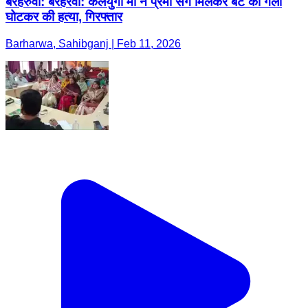
बरहरुवा: बरहरवा: कलयुगी मां ने प्रेमी संग मिलकर बेटे का गला
घोटकर की हत्या, गिरफ्तार
Barharwa, Sahibganj | Feb 11, 2026