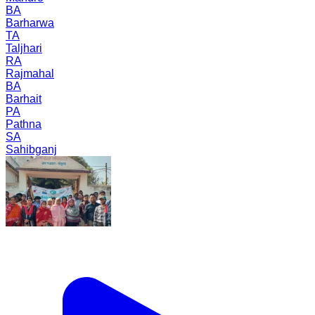
BA
Barharwa
TA
Taljhari
RA
Rajmahal
BA
Barhait
PA
Pathna
SA
Sahibganj