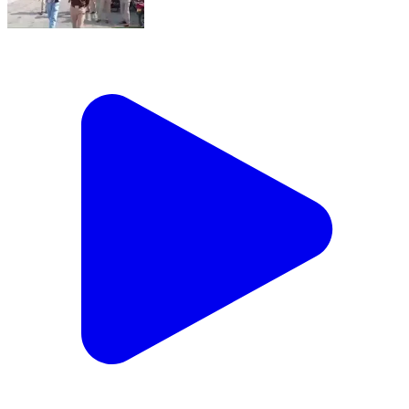
बरहरुवा: बरहरवा निकाय चुनाव: विभिन्न वार्डों के पाँच अभ्यर्थियों ने
नाम वापस लिया, अब 57 मैदान में
Barharwa, Sahibganj | Feb 6, 2026