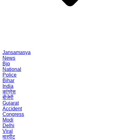
Jansamasya
News
Bjp
National
Police
Bihar
India
कांग्रेस
बीजेपी
Gujarat
Accident
Congress
Modi
Delhi
Viral
मारपीट