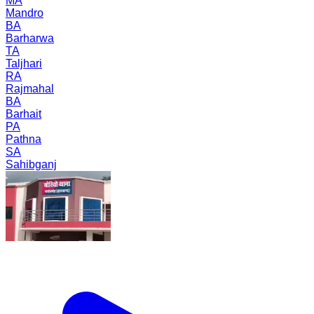
MA
Mandro
BA
Barharwa
TA
Taljhari
RA
Rajmahal
BA
Barhait
PA
Pathna
SA
Sahibganj