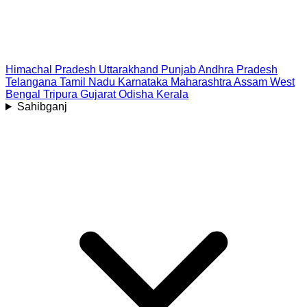
Himachal Pradesh
Uttarakhand
Punjab
Andhra Pradesh
Telangana
Tamil Nadu
Karnataka
Maharashtra
Assam
West
Bengal
Tripura
Gujarat
Odisha
Kerala
Sahibganj