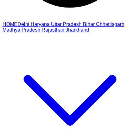
HOME
Delhi
Haryana
Uttar Pradesh
Bihar
Chhattisgarh
Madhya Pradesh
Rajasthan
Jharkhand