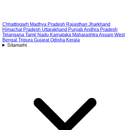
Chhattisgarh
Madhya Pradesh
Rajasthan
Jharkhand
Himachal Pradesh
Uttarakhand
Punjab
Andhra Pradesh
Telangana
Tamil Nadu
Karnataka
Maharashtra
Assam
West
Bengal
Tripura
Gujarat
Odisha
Kerala
Sitamarhi