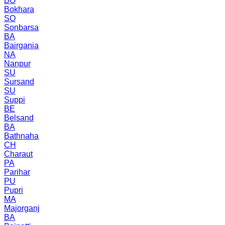
BO
Bokhara
SO
Sonbarsa
BA
Bairgania
NA
Nanpur
SU
Sursand
SU
Suppi
BE
Belsand
BA
Bathnaha
CH
Charaut
PA
Parihar
PU
Pupri
MA
Majorganj
BA