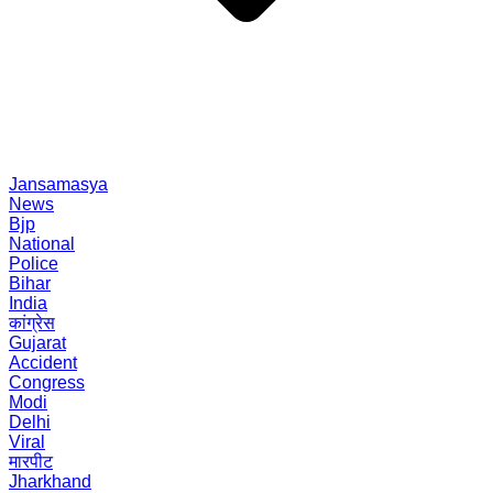
Jansamasya
News
Bjp
National
Police
Bihar
India
कांग्रेस
Gujarat
Accident
Congress
Modi
Delhi
Viral
मारपीट
Jharkhand