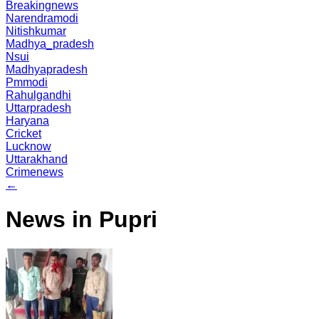
Breakingnews
Narendramodi
Nitishkumar
Madhya_pradesh
Nsui
Madhyapradesh
Pmmodi
Rahulgandhi
Uttarpradesh
Haryana
Cricket
Lucknow
Uttarakhand
Crimenews
←
News in Pupri