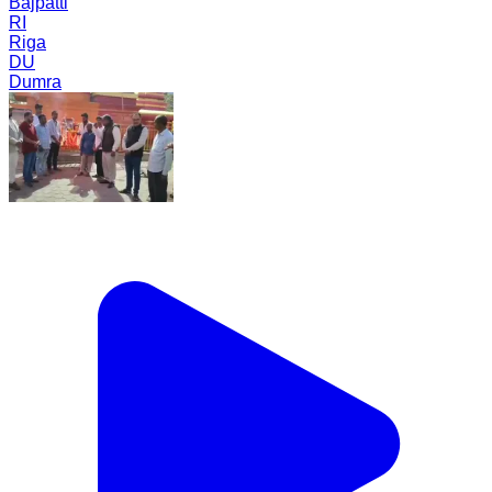
Bajpatti
RI
Riga
DU
Dumra