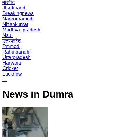
मारपीट
Jharkhand
Breakingnews
Narendramodi
Nitishkumar
Madhya_pradesh
Nsui
उत्तरप्रदेश
Pmmodi
Rahulgandhi
Uttarpradesh
Haryana
Cricket
Lucknow
←
News in Dumra