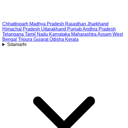
Chhattisgarh
Madhya Pradesh
Rajasthan
Jharkhand
Himachal Pradesh
Uttarakhand
Punjab
Andhra Pradesh
Telangana
Tamil Nadu
Karnataka
Maharashtra
Assam
West
Bengal
Tripura
Gujarat
Odisha
Kerala
Sitamarhi