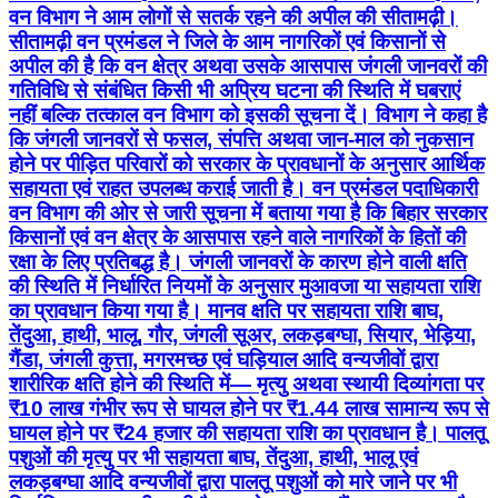
वन विभाग ने आम लोगों से सतर्क रहने की अपील की सीतामढ़ी।
सीतामढ़ी वन प्रमंडल ने जिले के आम नागरिकों एवं किसानों से
अपील की है कि वन क्षेत्र अथवा उसके आसपास जंगली जानवरों की
गतिविधि से संबंधित किसी भी अप्रिय घटना की स्थिति में घबराएं
नहीं बल्कि तत्काल वन विभाग को इसकी सूचना दें। विभाग ने कहा है
कि जंगली जानवरों से फसल, संपत्ति अथवा जान-माल को नुकसान
होने पर पीड़ित परिवारों को सरकार के प्रावधानों के अनुसार आर्थिक
सहायता एवं राहत उपलब्ध कराई जाती है। वन प्रमंडल पदाधिकारी
वन विभाग की ओर से जारी सूचना में बताया गया है कि बिहार सरकार
किसानों एवं वन क्षेत्र के आसपास रहने वाले नागरिकों के हितों की
रक्षा के लिए प्रतिबद्ध है। जंगली जानवरों के कारण होने वाली क्षति
की स्थिति में निर्धारित नियमों के अनुसार मुआवजा या सहायता राशि
का प्रावधान किया गया है। मानव क्षति पर सहायता राशि बाघ,
तेंदुआ, हाथी, भालू, गौर, जंगली सूअर, लकड़बग्घा, सियार, भेड़िया,
गैंडा, जंगली कुत्ता, मगरमच्छ एवं घड़ियाल आदि वन्यजीवों द्वारा
शारीरिक क्षति होने की स्थिति में— मृत्यु अथवा स्थायी दिव्यांगता पर
₹10 लाख गंभीर रूप से घायल होने पर ₹1.44 लाख सामान्य रूप से
घायल होने पर ₹24 हजार की सहायता राशि का प्रावधान है। पालतू
पशुओं की मृत्यु पर भी सहायता बाघ, तेंदुआ, हाथी, भालू एवं
लकड़बग्घा आदि वन्यजीवों द्वारा पालतू पशुओं को मारे जाने पर भी