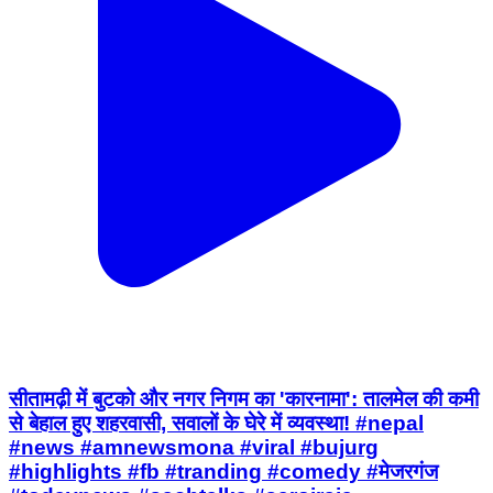
सीतामढ़ी में बुटको और नगर निगम का 'कारनामा': तालमेल की कमी
से बेहाल हुए शहरवासी, सवालों के घेरे में व्यवस्था! #nepal
#news #amnewsmona #viral #bujurg
#highlights #fb #tranding #comedy #मेजरगंज