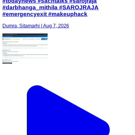
#todaynews #sachtalks #sarojraja
#darbhanga_mithila #SAROJRAJA
#emergencyexit #makeuphack
Dumra, Sitamarhi | Aug 7, 2026