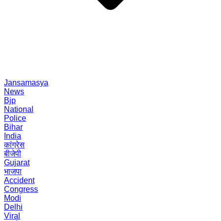
Jansamasya
News
Bjp
National
Police
Bihar
India
कांग्रेस
बीजेपी
Gujarat
भाजपा
Accident
Congress
Modi
Delhi
Viral