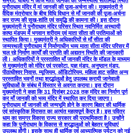
सम्राट चौधरी ने आज माता जानकी की जन्मस्थली सीतामढ़ी स्थित
पुनौराधाम मंदिर में मां जानकी की पूजा-अर्चना की। मुख्यमंत्री ने
वैदिक मंत्रोचार के बीच विधि विधान से माँ जानकी की पूजा-अर्चना
कर राज्य की सुख-शांति एवं समृद्धि की कामना की। इस दौरान
मुख्यमंत्री ने पुनौराधाम मंदिर परिसर स्थित नवनिर्मित अस्थायी
काष्ठ मंडपम में भगवान श्रीराम एवं माता सीता की प्रतिमाओं को
स्थापित किया। मुख्यमंत्री ने अधिकारियों से माँ सीता की
जन्मस्थली पुनौराधाम में निर्माणाधीन भव्य माता सीता मंदिर परिसर में
चल रहे निर्माण कार्यों की प्रगति की अद्यतन स्थिति की जानकारी
ली। अधिकारियों ने प्रस्तावित माँ जानकी मंदिर के मॉडल के माध्यम
से मुख्यमंत्री को मंदिर एवं परकोटा, यज्ञ मंडप, अनुष्ठान मंडप,
पीठाधीश्वर निवास, म्यूजियम, ऑडिटोरियम, महिला हाट सहित अन्य
प्रस्तावित भवनों तथा श्रद्धांलुओं हेतु उपलब्ध करायी जानेवाली
सुविधाओं के संबंध में विस्तार से अवगत कराया। इस दौरान
मुख्यमंत्री ने कहा कि 31 दिसंबर 2028 तक मंदिर का निर्माण पूर्ण
कर माँ जानकी को भव्य मंदिर में स्थापित कर दिया जाएगा।
पुनौराधाम माँ जानकी की जन्मभूमि होने के कारण बिहार की धार्मिक
एवं सांस्कृतिक विरासत का अत्यंत महत्वपूर्ण केंद्र है। इस पवित्र
धाम का समग्र विकास राज्य सरकार की प्राथमिकता है। उन्होंने
कहा कि पुनौराधाम के विकास से श्रद्धालुओं को बेहतर सुविधाएं
उपलब्ध होंगी। इसके साथ ही धार्मिक एवं आध्यात्मिक पर्यटन को नई