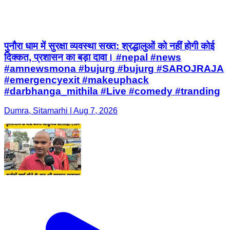
पुनौरा धाम में सुरक्षा व्यवस्था सख्त: श्रद्धालुओं को नहीं होगी कोई
दिक्कत, प्रशासन का बड़ा दावा। #nepal #news
#amnewsmona #bujurg #bujurg #SAROJRAJA
#emergencyexit #makeuphack
#darbhanga_mithila #Live #comedy #tranding
Dumra, Sitamarhi | Aug 7, 2026