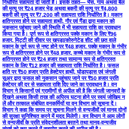
निर्धारित सहायता दी जाती है। इसके तहत— भैंस, गाय अथवा बैल
की मृत्यु पर ₹24 हजार भेड़ अथवा बकरी की मृत्यु पर ₹4,800
बकरी की मृत्यु पर ₹7,200 की सहायता राशि निर्धारित है। मकान
क्षतिग्रस्त होने पर सहायता हाथी, गौर एवं गैंडा द्वारा मकान को
नुकसान पहुंचाए जाने की स्थिति में भी सहायता राशि का प्रावधान
किया गया है। पूर्ण रूप से क्षतिग्रस्त पक्के मकान के लिए ₹96
हजार, मिट्टी की दीवार पर खपड़ा/कोरुगेटेड शीट की छत वाले
मकान के पूर्ण रूप से नष्ट होने पर ₹48 हजार, पक्के मकान के गंभीर
रूप से क्षतिग्रस्त होने पर ₹48 हजार, कच्चे मकान के गंभीर रूप से
क्षतिग्रस्त होने पर ₹24 हजार तथा सामान्य रूप से क्षतिग्रस्त
मकान के लिए ₹12 हजार की सहायता राशि निर्धारित है। फसल
क्षति पर ₹50 हजार प्रति हेक्टेयर हाथी, घोड़ापड़ास एवं जंगली
सूअर द्वारा फसल को नुकसान पहुंचाए जाने पर ₹50 हजार प्रति
हेक्टेयर की दर से सहायता राशि दिए जाने का प्रावधान है। वन
विभाग ने किसानों एवं ग्रामीणों से अपील की है कि जंगली जानवरों के
दिखने अथवा किसी तरह की अप्रिय घटना होने पर स्वयं जोखिम न
लें और तत्काल संबंधित वनकर्मियों या वन विभाग को सूचना दें।
विभाग ने कहा कि समय पर सूचना मिलने से वन्यजीवों एवं मानव दोनों
की सुरक्षा सुनिश्चित करने में मदद मिलेगी। वन विभाग ने आम लोगों
से वन्यजीवों के प्रति संवेदनशीलता बरतने तथा मानव-वन्यजीव
संघर्ष को कम करने में सहयोग करने की अपील की है।