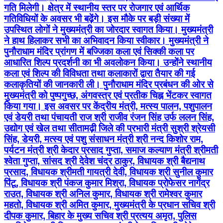
गति मिलेगी। क्षेत्र में स्थानीय स्तर पर रोजगार एवं आर्थिक
गतिविधियों के अवसर भी बढ़ेंगे। इस मौके पर बड़ी संख्या में
उपस्थित लोगों ने मुख्यमंत्री का जोरदार स्वागत किया। मुख्यमंत्री
ने हाथ हिलाकर सभी का अभिवादन किया स्वीकार। मुख्यमंत्री ने
पुनौराधाम मंदिर प्रांगण में बज्जिका कला एवं सिक्की कला पर
आधारित शिल्प प्रदर्शनी का भी अवलोकन किया। उन्होंने स्थानीय
कला एवं शिल्प की विविधता तथा कलाकारों द्वारा तैयार की गई
कलाकृतियों की जानकारी ली। पुनौराधाम मंदिर प्रबंधन की ओर से
मुख्यमंत्री को पुष्पगुच्छ, अंगवस्त्र एवं प्रतीक चिह्न भेंटकर स्वागत
किया गया। इस अवसर पर केंद्रीय मंत्री, मत्स्य पालन, पशुपालन
एवं डेयरी तथा पंचायती राज श्री राजीव रंजन सिंह उर्फ ललन सिंह,
उद्योग एवं खेल तथा सीतामढ़ी जिले की प्रभारी मंत्री सुश्री श्रेयसी
सिंह, डेयरी, मत्स्य एवं पशु संसाधन मंत्री श्री नन्द किशोर राम,
पर्यटन मंत्री श्री केदार प्रसाद गुप्ता, समाज कल्याण मंत्री श्रीमती
श्वेता गुप्ता, सांसद श्री देवेश चंद्र ठाकुर, विधायक श्री बैद्यनाथ
प्रसाद, विधायक श्रीमती गायत्री देवी, विधायक श्री सुनील कुमार
पिंटू, विधायक श्री पंकज कुमार मिश्रा, विधायक प्रोफेसर नागेंद्र
राउत, विधायक श्री अनिल कुमार, विधायक श्री रामेश्वर कुमार
महतो, विधायक श्री अमित कुमार, मुख्यमंत्री के प्रधान सचिव श्री
दीपक कुमार, बिहार के मुख्य सचिव श्री प्रत्यय अमृत, पुलिस