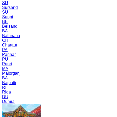
SU
Sursand
SU
Suppi
BE
Belsand
BA
Bathnaha
CH
Charaut
PA
Parihar
PU
Pupri
MA
Majorganj
BA
Bajpatti
RI
Riga
DU
Dumra