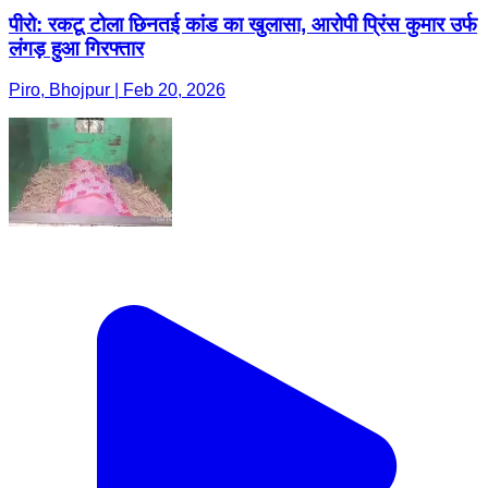
पीरो: रकटू टोला छिनतई कांड का खुलासा, आरोपी प्रिंस कुमार उर्फ
लंगड़ हुआ गिरफ्तार
Piro, Bhojpur | Feb 20, 2026