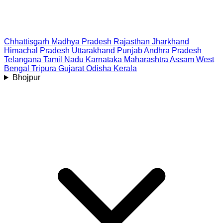
Chhattisgarh
Madhya Pradesh
Rajasthan
Jharkhand
Himachal Pradesh
Uttarakhand
Punjab
Andhra Pradesh
Telangana
Tamil Nadu
Karnataka
Maharashtra
Assam
West
Bengal
Tripura
Gujarat
Odisha
Kerala
Bhojpur