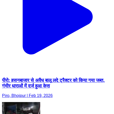
पीरो: हसनबाजार से अवैध बालू लदे ट्रैक्टर को किया गया जब्त,
गंभीर धाराओं में दर्ज हुआ केस
Piro, Bhojpur | Feb 19, 2026