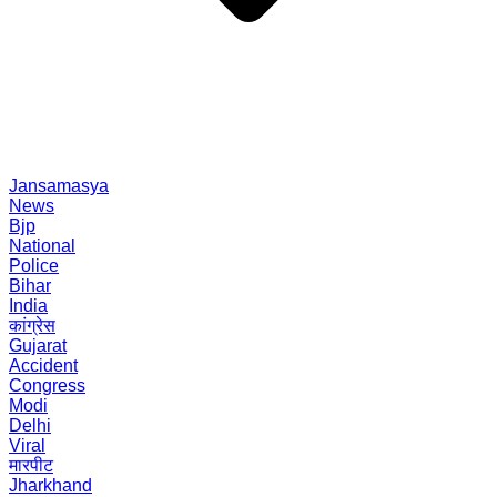
Jansamasya
News
Bjp
National
Police
Bihar
India
कांग्रेस
Gujarat
Accident
Congress
Modi
Delhi
Viral
मारपीट
Jharkhand