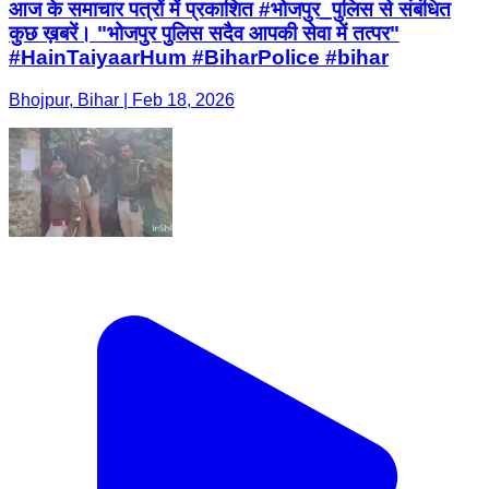
आज के समाचार पत्रों में प्रकाशित #भोजपुर_पुलिस से संबंधित
कुछ ख़बरें। "भोजपुर पुलिस सदैव आपकी सेवा में तत्पर"
#HainTaiyaarHum #BiharPolice #bihar
Bhojpur, Bihar | Feb 18, 2026