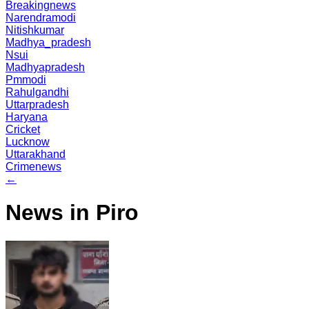
Breakingnews
Narendramodi
Nitishkumar
Madhya_pradesh
Nsui
Madhyapradesh
Pmmodi
Rahulgandhi
Uttarpradesh
Haryana
Cricket
Lucknow
Uttarakhand
Crimenews
←
News in Piro