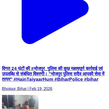
विगत 24 घंटों की #भोजपुर_पुलिस की कुछ महत्वपूर्ण कार्रवाई एवं
उपलब्धि से संबंधित विवरणी। "भोजपुर पुलिस सदैव आपकी सेवा में
तत्पर" #HainTaiyaarHum #BiharPolice #bihar
Bhojpur, Bihar | Feb 19, 2026