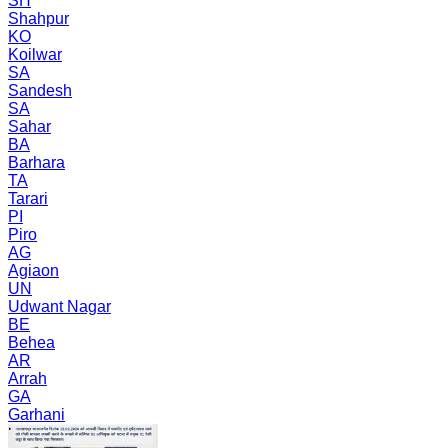
SH
Shahpur
KO
Koilwar
SA
Sandesh
SA
Sahar
BA
Barhara
TA
Tarari
PI
Piro
AG
Agiaon
UN
Udwant Nagar
BE
Behea
AR
Arrah
GA
Garhani