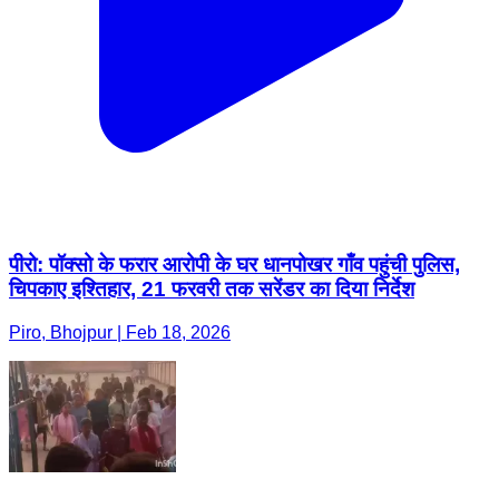
पीरो: पॉक्सो के फरार आरोपी के घर धानपोखर गाँव पहुंची पुलिस,
चिपकाए इश्तिहार, 21 फरवरी तक सरेंडर का दिया निर्देश
Piro, Bhojpur | Feb 18, 2026