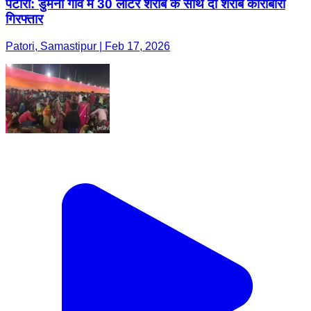
पटोरी: डुमैनी गांव में 30 लीटर शराब के साथ दो शराब कारोबारी
गिरफ्तार
Patori, Samastipur | Feb 17, 2026