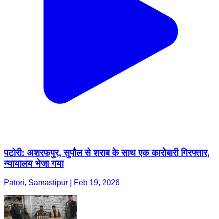
पटोरी: अशरफपुर, सुपौल से शराब के साथ एक कारोबारी गिरफ्तार,
न्यायालय भेजा गया
Patori, Samastipur | Feb 19, 2026