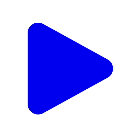
पटोरी: पटोरी थाना पुलिस ने शराब के नशे में युवक को गिरफ्तार कर
न्यायालय भेजा
Patori, Samastipur | Feb 13, 2026