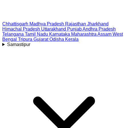
Chhattisgarh
Madhya Pradesh
Rajasthan
Jharkhand
Himachal Pradesh
Uttarakhand
Punjab
Andhra Pradesh
Telangana
Tamil Nadu
Karnataka
Maharashtra
Assam
West
Bengal
Tripura
Gujarat
Odisha
Kerala
Samastipur