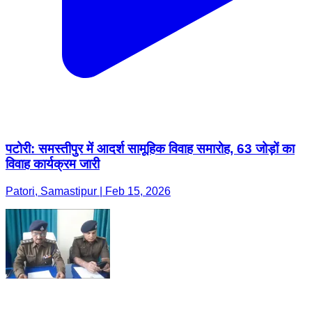
पटोरी: समस्तीपुर में आदर्श सामूहिक विवाह समारोह, 63 जोड़ों का
विवाह कार्यक्रम जारी
Patori, Samastipur | Feb 15, 2026