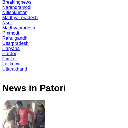
Breakingnews
Narendramodi
Nitishkumar
Madhya_pradesh
Nsui
Madhyapradesh
Pmmodi
Rahulgandhi
Uttarpradesh
Haryana
Hardoi
Cricket
Lucknow
Uttarakhand
←
News in Patori