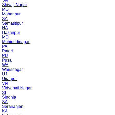
SN
Shivaji Nagar
MO
Mohanpur
SA
Samastipur
HA
Hasanpur
MO
Mohiuddinagar
PA
Patori
PU
Pusa
WA
Warisnagar
UJ
Ujiarpur
VN
Vidyapati Nagar
SI
Singhia
SA
Sarairanjan
KA