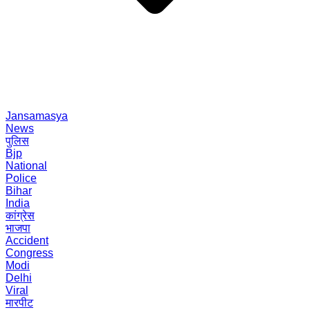
Jansamasya
News
पुलिस
Bjp
National
Police
Bihar
India
कांग्रेस
भाजपा
Accident
Congress
Modi
Delhi
Viral
मारपीट