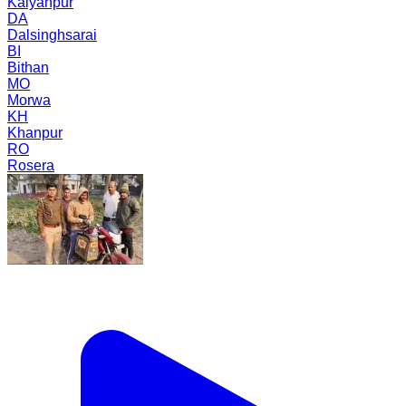
Kalyanpur
DA
Dalsinghsarai
BI
Bithan
MO
Morwa
KH
Khanpur
RO
Rosera