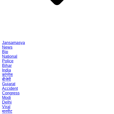
Jansamasya
News
Bjp
National
Police
Bihar
India
कांग्रेस
बीजेपी
Gujarat
Accident
Congress
Modi
Delhi
Viral
मारपीट