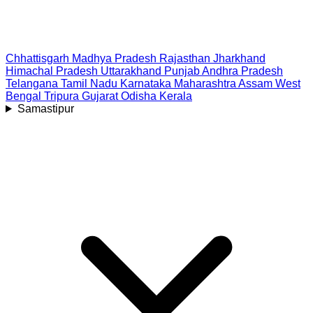
Chhattisgarh
Madhya Pradesh
Rajasthan
Jharkhand
Himachal Pradesh
Uttarakhand
Punjab
Andhra Pradesh
Telangana
Tamil Nadu
Karnataka
Maharashtra
Assam
West
Bengal
Tripura
Gujarat
Odisha
Kerala
Samastipur