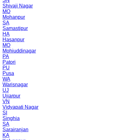
SN
Shivaji Nagar
MO
Mohanpur
SA
Samastipur
HA
Hasanpur
MO
Mohiuddinagar
PA
Patori
PU
Pusa
WA
Warisnagar
UJ
Ujiarpur
VN
Vidyapati Nagar
SI
Singhia
SA
Sarairanjan
KA