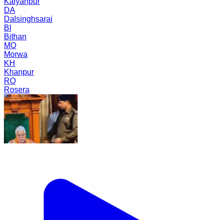
Kalyanpur
DA
Dalsinghsarai
BI
Bithan
MO
Morwa
KH
Khanpur
RO
Rosera