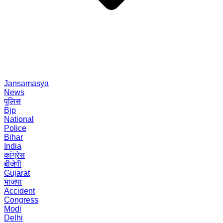
Jansamasya
News
पुलिस
Bjp
National
Police
Bihar
India
कांग्रेस
बीजेपी
Gujarat
भाजपा
Accident
Congress
Modi
Delhi