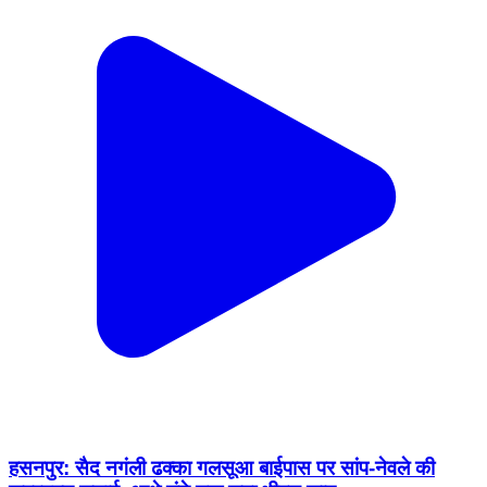
हसनपुर: सैद नगंली ढक्का गलसूआ बाईपास पर सांप-नेवले की
जबरदस्त लड़ाई, आधे घंटे तक लगा भीषण जाम
Hasanpur, Amroha | Feb 19, 2026