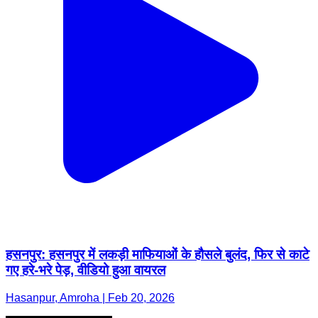
हसनपुर: हसनपुर में लकड़ी माफियाओं के हौसले बुलंद, फिर से काटे
गए हरे-भरे पेड़, वीडियो हुआ वायरल
Hasanpur, Amroha | Feb 20, 2026