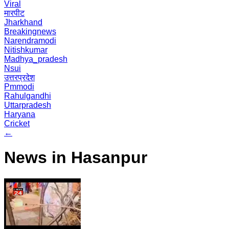
Viral
मारपीट
Jharkhand
Breakingnews
Narendramodi
Nitishkumar
Madhya_pradesh
Nsui
उत्तरप्रदेश
Pmmodi
Rahulgandhi
Uttarpradesh
Haryana
Cricket
←
News in Hasanpur