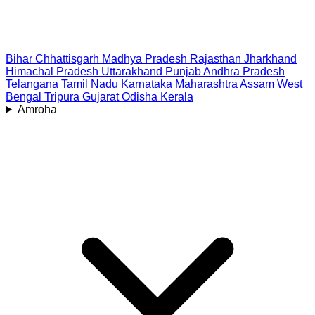
Bihar
Chhattisgarh
Madhya Pradesh
Rajasthan
Jharkhand
Himachal Pradesh
Uttarakhand
Punjab
Andhra Pradesh
Telangana
Tamil Nadu
Karnataka
Maharashtra
Assam
West
Bengal
Tripura
Gujarat
Odisha
Kerala
Amroha