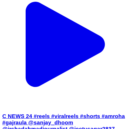
C NEWS 24 #reels #viralreels #shorts #amroha
#gajraula @sanjay_dhoom
@irshadahmadjournalist @jeetusagar2837