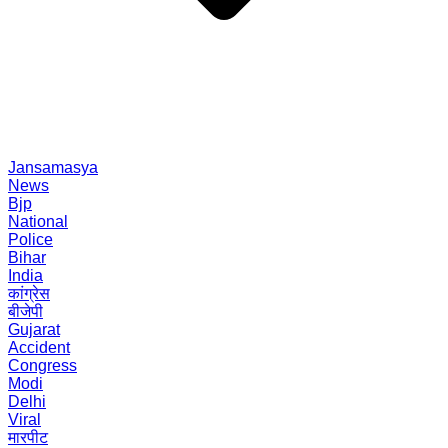
Jansamasya
News
Bjp
National
Police
Bihar
India
कांग्रेस
बीजेपी
Gujarat
Accident
Congress
Modi
Delhi
Viral
मारपीट