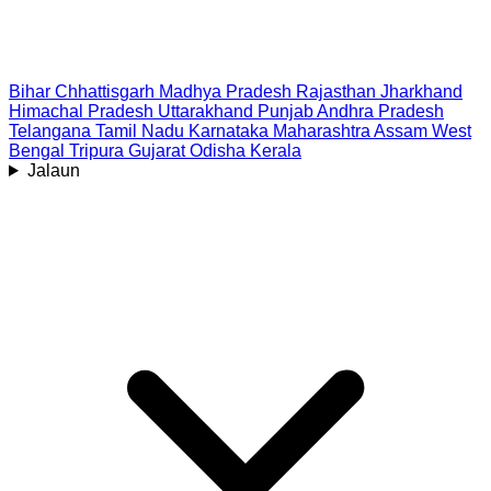
Bihar
Chhattisgarh
Madhya Pradesh
Rajasthan
Jharkhand
Himachal Pradesh
Uttarakhand
Punjab
Andhra Pradesh
Telangana
Tamil Nadu
Karnataka
Maharashtra
Assam
West
Bengal
Tripura
Gujarat
Odisha
Kerala
Jalaun