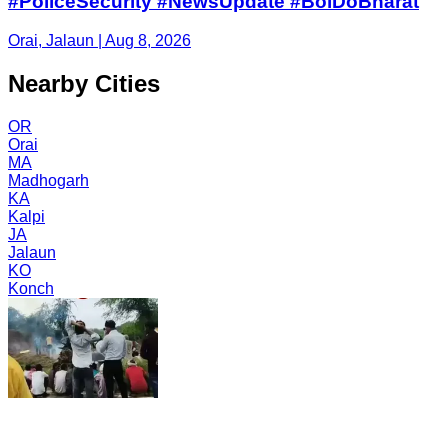
#PoliceSecurity #NewsUpdate #BolDoBharat
Orai, Jalaun | Aug 8, 2026
Nearby Cities
OR
Orai
MA
Madhogarh
KA
Kalpi
JA
Jalaun
KO
Konch