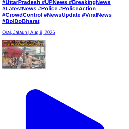
#UttarPradesh #UPNews #BreakingNews
#LatestNews #Police #PoliceAction
#CrowdControl #NewsUpdate #ViralNews
#BolDoBharat
Orai, Jalaun | Aug 8, 2026