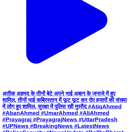
अतीक अहमद के तीनों बेटे अपने भाई अबान के जनाजे में हुए
शामिल, तीनों भाई कब्रिस्तान में फूट फूट कर रोए हजारों की संख्या
में लोग हुए शामिल, सुरक्षा में पुलिस रही मुस्तैद #AtiqAhmed
#AbanAhmed #UmarAhmed #AliAhmed
#Prayagraj #PrayagrajNews #UttarPradesh
#UPNews #BreakingNews #LatestNews