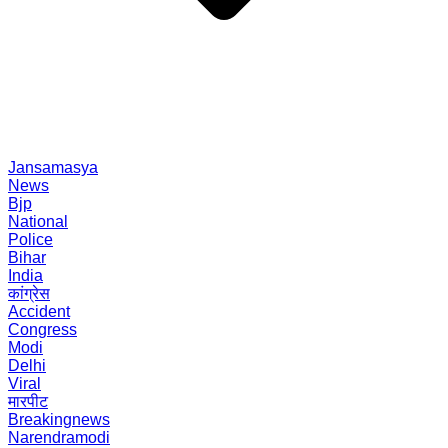
Jansamasya
News
Bjp
National
Police
Bihar
India
कांग्रेस
Accident
Congress
Modi
Delhi
Viral
मारपीट
Breakingnews
Narendramodi