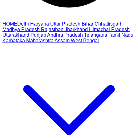
HOME
Delhi
Haryana
Uttar Pradesh
Bihar
Chhattisgarh
Madhya Pradesh
Rajasthan
Jharkhand
Himachal Pradesh
Uttarakhand
Punjab
Andhra Pradesh
Telangana
Tamil Nadu
Karnataka
Maharashtra
Assam
West Bengal