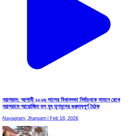
নয়াগ্রাম: আগামী ২০২৬ সালের বিধানসভা নির্বাচনকে সামনে রেখে
নয়াগ্রামে আয়োজিত হল যুব তৃণমূলের গুরুত্বপূর্ণ বৈঠক
Nayagram, Jhargam | Feb 18, 2026