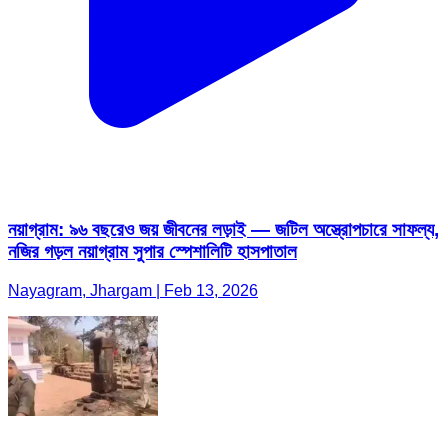
নয়াগ্রাম: ৯৬ বছরেও জয় জীবনের লড়াই — জটিল অস্ত্রোপচারে সাফল্য,
নজির গড়ল নয়াগ্রাম সুপার স্পেশালিটি হাসপাতাল
Nayagram, Jhargam | Feb 13, 2026