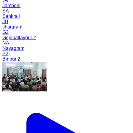
JA
Jamboni
SA
Sankrail
JH
Jhargram
G2
Gopiballavpur 2
NA
Nayagram
B2
Binpur 2