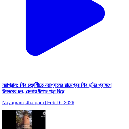
নয়াগ্রাম: শিব চতুর্দশীতে নয়াগ্ৰামের রামেশ্বর শিব মন্দির প্রাঙ্গণে
উৎসবের ঢল, মেলায় উপচে পড়া ভিড়
Nayagram, Jhargam | Feb 16, 2026