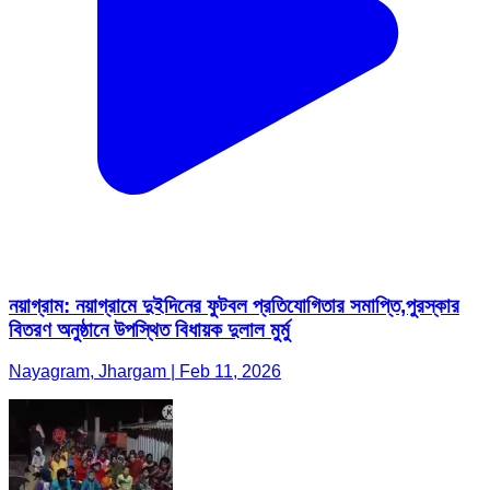
নয়াগ্রাম: নয়াগ্রামে দুইদিনের ফুটবল প্রতিযোগিতার সমাপ্তি,পুরস্কার
বিতরণ অনুষ্ঠানে উপস্থিত বিধায়ক দুলাল মুর্মু
Nayagram, Jhargam | Feb 11, 2026