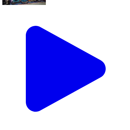
নয়াগ্রাম: বিধানসভা নির্বাচনকে সামনে রেখে ‘লক্ষ্মী এলো ঘরে’ কর্মসূচির
মাধ্যমে নয়াগ্রামে আয়োজিত হলো তৃণমূলের জনসংযোগ
Nayagram, Jhargam | Feb 9, 2026