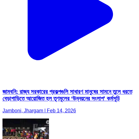
জামবনি: রাজ্য সরকারের প্রকল্পগুলি সাধারণ মানুষের সামনে তুলে ধরতে
বেড়াগাড়িতে আয়োজিত হল তৃণমূলের ‘উন্নয়নের সংলাপ’ কর্মসূচি
Jamboni, Jhargam | Feb 14, 2026