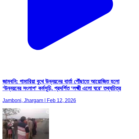
জামবনি: গামারিয়া বুথে উন্নয়নের বার্তা পৌঁছাতে আয়োজিত হলো
‘উন্নয়নের সংলাপ’ কর্মসূচি, প্রদর্শিত ‘লক্ষ্মী এলো ঘরে’ তথ্যচিত্র
Jamboni, Jhargam | Feb 12, 2026