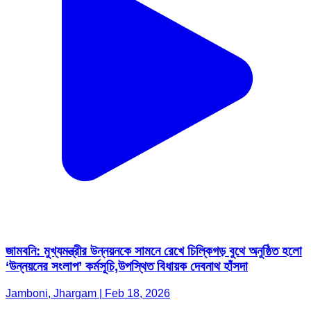
জামবনি: মুখ্যমন্ত্রীর উন্নয়নকে সামনে রেখে চিল্কিগড় বুথে অনুষ্ঠিত হলো
‘উন্নয়নের সংলাপ’ কর্মসূচি,উপস্থিত বিধায়ক দেবনাথ হাঁসদা
Jamboni, Jhargam | Feb 18, 2026