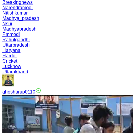
Breakingnews
Narendramodi
Nitishkumar
Madhya_pradesh
Nsui
Madhyapradesh
Pmmodi
Rahulgandhi
Uttarpradesh
Haryana
Hardoi
Cricket
Lucknow
Uttarakhand
ghosharup0110