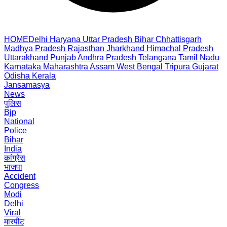
HOME
Delhi
Haryana
Uttar Pradesh
Bihar
Chhattisgarh
Madhya Pradesh
Rajasthan
Jharkhand
Himachal Pradesh
Uttarakhand
Punjab
Andhra Pradesh
Telangana
Tamil Nadu
Karnataka
Maharashtra
Assam
West Bengal
Tripura
Gujarat
Odisha
Kerala
Jansamasya
News
पुलिस
Bjp
National
Police
Bihar
India
कांग्रेस
भाजपा
Accident
Congress
Modi
Delhi
Viral
मारपीट