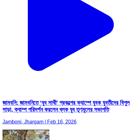
জামবনি: জামবনিতে ‘যুব সাথী’ প্রকল্পের ক্যাম্পে যুবক যুবতীদের বিপুল
সাড়া, ক্যাম্প পরিদর্শন করলেন ব্লক যুব তৃণমূলের সভাপতি
Jamboni, Jhargam | Feb 16, 2026