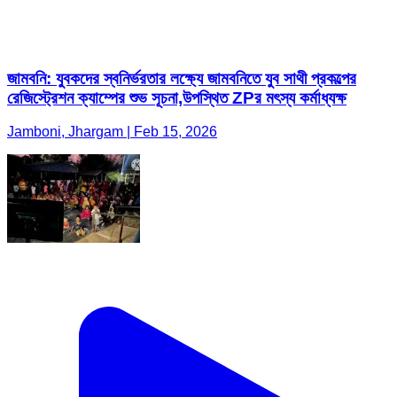
জামবনি: যুবকদের স্বনির্ভরতার লক্ষ্যে জামবনিতে যুব সাথী প্রকল্পের
রেজিস্ট্রেশন ক্যাম্পের শুভ সূচনা,উপস্থিত ZPর মৎস্য কর্মাধ্যক্ষ
Jamboni, Jhargam | Feb 15, 2026