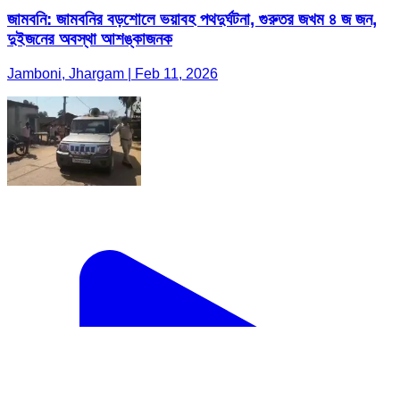
জামবনি: জামবনির বড়শোলে ভয়াবহ পথদুর্ঘটনা, গুরুতর জখম ৪ জ জন,
দুইজনের অবস্থা আশঙ্কাজনক
Jamboni, Jhargam | Feb 11, 2026