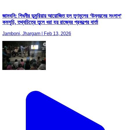
জামবনি: গিধনীর ডুমুরিয়ায় আয়োজিত হল তৃণমূলের ‘উন্নয়নের সংলাপ’
কমসূচি, তথ্যচিত্রে তুলে ধরা হয় রাজ্যের প্রকল্পের বার্তা
Jamboni, Jhargam | Feb 13, 2026