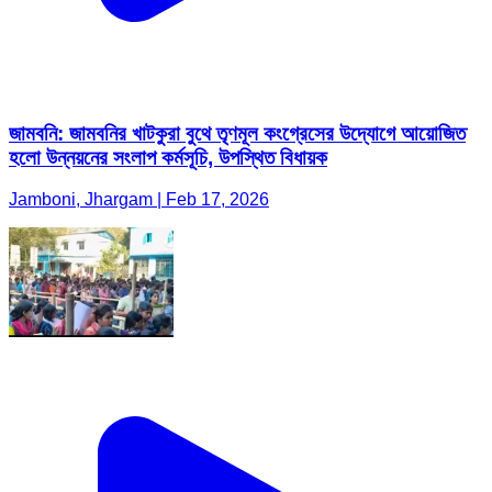
জামবনি: জামবনির খাটকুরা বুথে তৃণমূল কংগ্রেসের উদ্যোগে আয়োজিত
হলো উন্নয়নের সংলাপ কর্মসূচি, উপস্থিত বিধায়ক
Jamboni, Jhargam | Feb 17, 2026