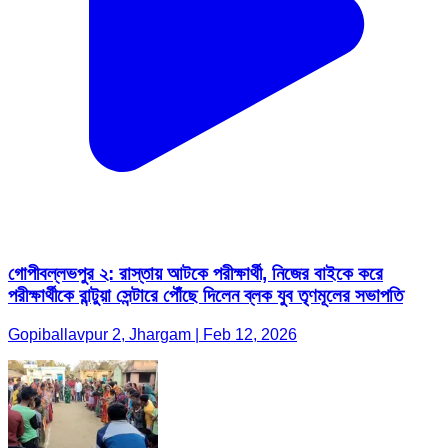
গোপীবল্লভপুর ২: রাস্তায় আটকে পরীক্ষার্থী, নিজের বাইকে করে
পরীক্ষার্থীকে রান্টুয়া সেন্টারে পৌঁছে দিলেন ব্লক যুব তৃণমূলের সভাপতি
Gopiballavpur 2, Jhargam | Feb 12, 2026