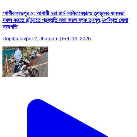
গোপীবল্লভপুর ২: আগামী ২রা মার্চ বেলিয়াবেড়াতে তৃণমূলের জনসভা
সফল করতে রান্টুয়াতে প্রস্তুতি সভা করল ব্লক তৃণমূল,উপস্থিত জেলা
সভাপতি
Gopiballavpur 2, Jhargam | Feb 13, 2026