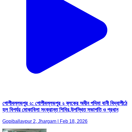
গোপীবল্লভপুর ২: গোপীবল্লভপুর ২ ব্লকের অধীন পদিমা বানী বিদ্যাপীঠে
হল বিপর্যয় মোকাবিলা সংক্রান্ত শিবির,উপস্থিত সভাপতি ও প্রধান
Gopiballavpur 2, Jhargam | Feb 18, 2026