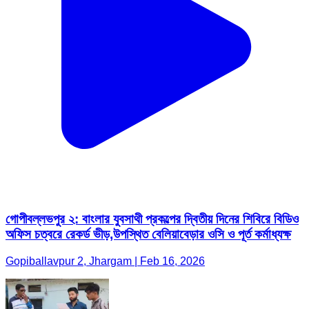
গোপীবল্লভপুর ২: বাংলার যুবসাথী প্রকল্পের দ্বিতীয় দিনের শিবিরে বিডিও
অফিস চত্বরে রেকর্ড ভীড়,উপস্থিত বেলিয়াবেড়ার ওসি ও পূর্ত কর্মাধ্যক্ষ
Gopiballavpur 2, Jhargam | Feb 16, 2026