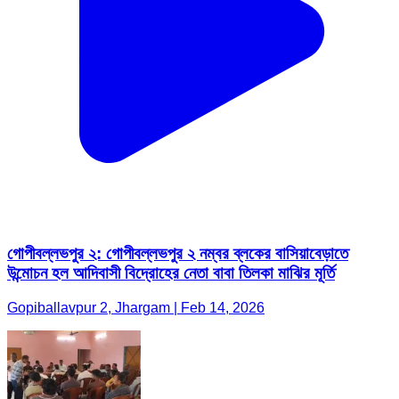
গোপীবল্লভপুর ২: গোপীবল্লভপুর ২ নম্বর ব্লকের বাসিয়াবেড়াতে
উন্মোচন হল আদিবাসী বিদ্রোহের নেতা বাবা তিলকা মাঝির মূর্তি
Gopiballavpur 2, Jhargam | Feb 14, 2026