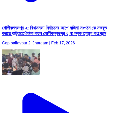
গোপীবল্লভপুর ২: বিধানসভা নির্বাচনের আগে মহিলা সংগঠন কে মজবুত
করতে রান্টুয়াতে বৈঠক করল গোপীবল্লভপুর ২ নং ব্লক তৃণমূল কংগ্রেস
Gopiballavpur 2, Jhargam | Feb 17, 2026