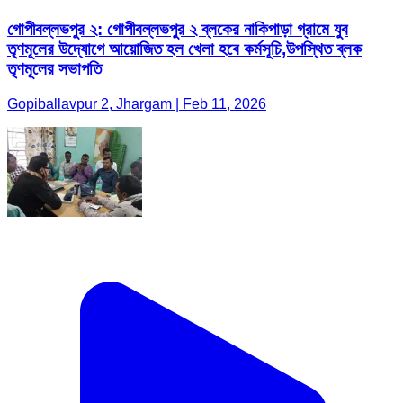
গোপীবল্লভপুর ২: গোপীবল্লভপুর ২ ব্লকের নাকিপাড়া গ্রামে যুব
তৃণমূলের উদ্যোগে আয়োজিত হল খেলা হবে কর্মসূচি,উপস্থিত ব্লক
তৃণমূলের সভাপতি
Gopiballavpur 2, Jhargam | Feb 11, 2026