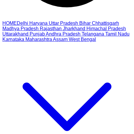
HOME
Delhi
Haryana
Uttar Pradesh
Bihar
Chhattisgarh
Madhya Pradesh
Rajasthan
Jharkhand
Himachal Pradesh
Uttarakhand
Punjab
Andhra Pradesh
Telangana
Tamil Nadu
Karnataka
Maharashtra
Assam
West Bengal