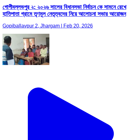
গোপীবল্লভপুর ২: ২০২৬ সালের বিধানসভা নির্বাচন কে সামনে রেখে
হাতিপাতা গ্রামে তৃণমূল নেতৃত্বদের নিয়ে আলোচনা সভার আয়োজন
Gopiballavpur 2, Jhargam | Feb 20, 2026