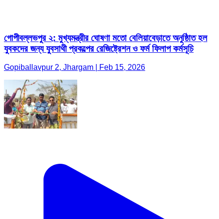
গোপীবল্লভপুর ২: মুখ্যমন্ত্রীর ঘোষণা মতো বেলিয়াবেড়াতে অনুষ্ঠািত হল
যুবকদের জন্য যু্বসাথী প্রকল্পের রেজিষ্ট্রেশন ও ফর্ম ফিলাপ কর্মসূচি
Gopiballavpur 2, Jhargam | Feb 15, 2026