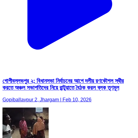
গোপীবল্লভপুর ২: বিধানসভা নির্বাচনের আগে দলীয় রণকৌশল স্থীর
করতে অঞ্চল সভাপতিদের নিয়ে রান্টুয়াতে বৈঠক করল ব্লক তৃণমূল
Gopiballavpur 2, Jhargam | Feb 10, 2026