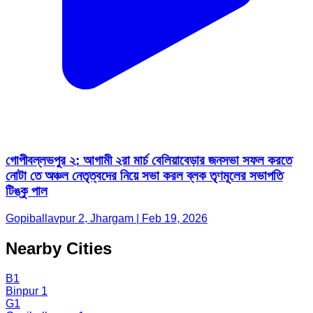
গোপীবল্লভপুর ২: আগামী ২রা মার্চ বেলিয়াবেড়ার জনসভা সফল করতে
নোটা তে অঞ্চল নেতৃত্বদের নিয়ে সভা করল ব্লক তৃণমূলের সভাপতি
টিঙ্কু পাল
Gopiballavpur 2, Jhargam | Feb 19, 2026
Nearby Cities
B1
Binpur 1
G1