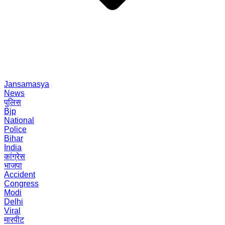
Jansamasya
News
पुलिस
Bjp
National
Police
Bihar
India
कांग्रेस
भाजपा
Accident
Congress
Modi
Delhi
Viral
मारपीट