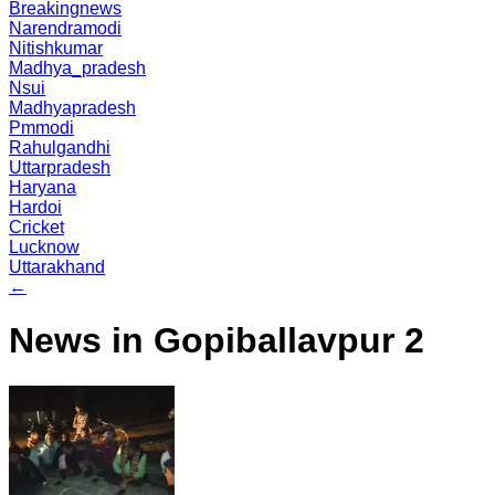
Breakingnews
Narendramodi
Nitishkumar
Madhya_pradesh
Nsui
Madhyapradesh
Pmmodi
Rahulgandhi
Uttarpradesh
Haryana
Hardoi
Cricket
Lucknow
Uttarakhand
←
News in Gopiballavpur 2