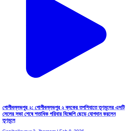
গোপীবল্লভপুর ২: গোপীবল্লভপুর ২ ব্লকের তপশিযাতে তৃণমূলের এসটি
সেলের সভা শেষে শতাধিক পরিবার বিজেপি ছেড়ে যোগদান করলেন
তৃণমূলে
Gopiballavpur 2, Jhargam | Feb 8, 2026