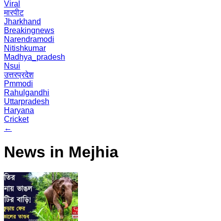
Viral
मारपीट
Jharkhand
Breakingnews
Narendramodi
Nitishkumar
Madhya_pradesh
Nsui
उत्तरप्रदेश
Pmmodi
Rahulgandhi
Uttarpradesh
Haryana
Cricket
←
News in Mejhia