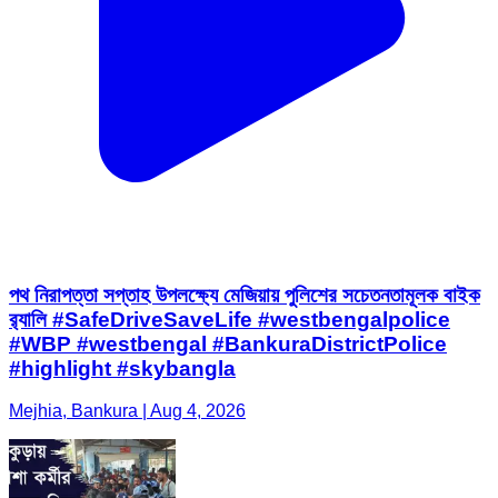
পথ নিরাপত্তা সপ্তাহ উপলক্ষ্যে মেজিয়ায় পুলিশের সচেতনতামূলক বাইক
র‌্যালি #SafeDriveSaveLife #westbengalpolice
#WBP #westbengal #BankuraDistrictPolice
#highlight #skybangla
Mejhia, Bankura | Aug 4, 2026