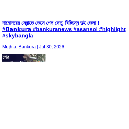
দামোদরের স্রোতে ভেসে গেল সেতু, বিচ্ছিন্ন দুই জেলা !
#𝗕𝗮𝗻𝗸𝘂𝗿𝗮 #bankuranews #asansol #highlight
#skybangla
Mejhia, Bankura | Jul 30, 2026