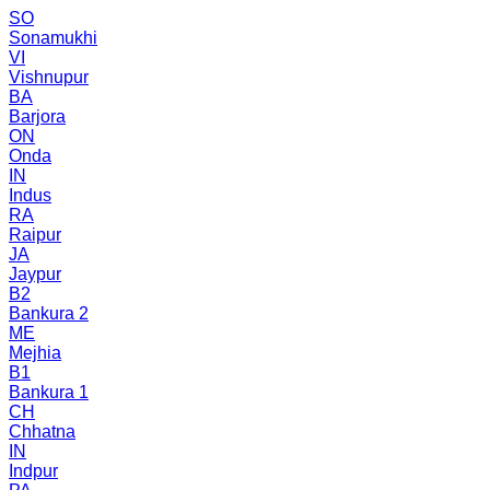
SO
Sonamukhi
VI
Vishnupur
BA
Barjora
ON
Onda
IN
Indus
RA
Raipur
JA
Jaypur
B2
Bankura 2
ME
Mejhia
B1
Bankura 1
CH
Chhatna
IN
Indpur