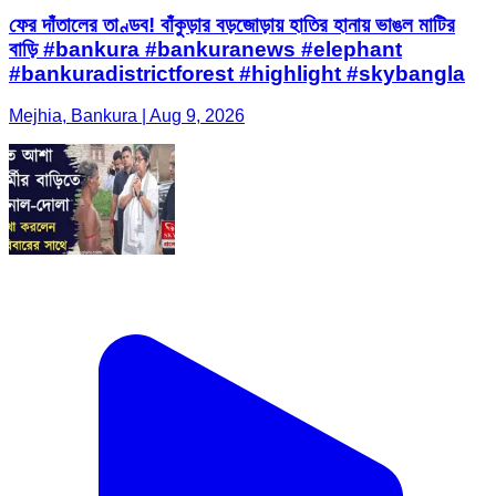
ফের দাঁতালের তাণ্ডব! বাঁকুড়ার বড়জোড়ায় হাতির হানায় ভাঙল মাটির
বাড়ি #bankura #bankuranews #elephant
#bankuradistrictforest #highlight #skybangla
Mejhia, Bankura | Aug 9, 2026