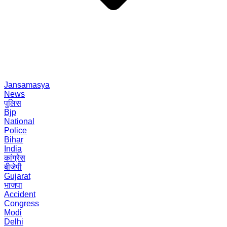
Jansamasya
News
पुलिस
Bjp
National
Police
Bihar
India
कांग्रेस
बीजेपी
Gujarat
भाजपा
Accident
Congress
Modi
Delhi