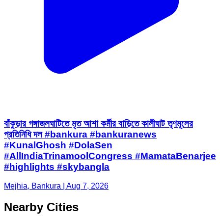
বাঁকুড়ার গঙ্গাজলঘাটিতে মৃত আশা কর্মীর বাড়িতে কালীঘাট তৃণমূলের
প্রতিনিধি দল #bankura #bankuranews
#KunalGhosh #DolaSen
#AllIndiaTrinamoolCongress #MamataBenarjee
#highlights #skybangla
Mejhia, Bankura | Aug 7, 2026
Nearby Cities