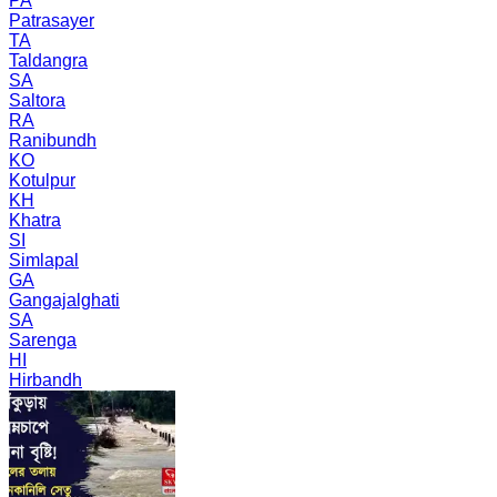
PA
Patrasayer
TA
Taldangra
SA
Saltora
RA
Ranibundh
KO
Kotulpur
KH
Khatra
SI
Simlapal
GA
Gangajalghati
SA
Sarenga
HI
Hirbandh