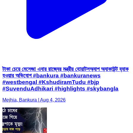
টাকা চেয়ে মেসেজ! এবার রাজ্যের মন্ত্রীর হোয়াটসঅ্যাপ অ্যাকাউন্ট হ্যাক
হওয়ার অভিযোগ #bankura #bankuranews
#westbengal #KshudiramTudu #bjp
#SuvenduAdhikari #highlights #skybangla
Mejhia, Bankura | Aug 4, 2026