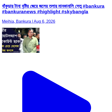
বাঁকুড়ায় টানা বৃষ্টির জেরে জলের তলায় মানকানালি সেতু #bankura
#bankuranews #highlight #skybangla
Mejhia, Bankura | Aug 6, 2026