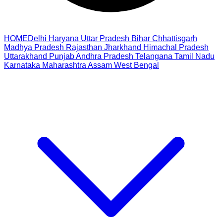
HOME
Delhi
Haryana
Uttar Pradesh
Bihar
Chhattisgarh
Madhya Pradesh
Rajasthan
Jharkhand
Himachal Pradesh
Uttarakhand
Punjab
Andhra Pradesh
Telangana
Tamil Nadu
Karnataka
Maharashtra
Assam
West Bengal