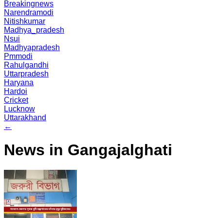
Breakingnews
Narendramodi
Nitishkumar
Madhya_pradesh
Nsui
Madhyapradesh
Pmmodi
Rahulgandhi
Uttarpradesh
Haryana
Hardoi
Cricket
Lucknow
Uttarakhand
←
News in Gangajalghati