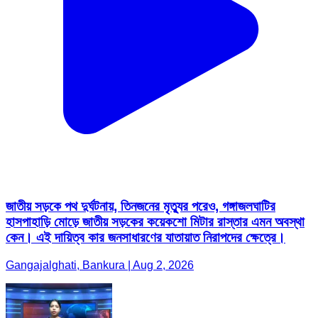
জাতীয় সড়কে পথ দুর্ঘটনায়, তিনজনের মৃত্যুর পরেও, গঙ্গাজলঘাটির
হাসপাহাড়ি মোড়ে জাতীয় সড়কের কয়েকশো মিটার রাস্তার এমন অবস্থা
কেন। এই দায়িত্ব কার জনসাধারণের যাতায়াত নিরাপদের ক্ষেত্রে।
Gangajalghati, Bankura | Aug 2, 2026