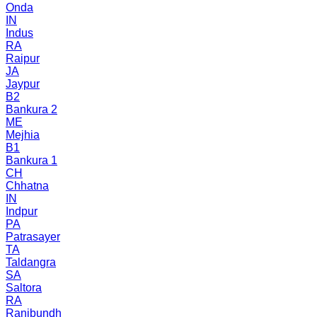
Onda
IN
Indus
RA
Raipur
JA
Jaypur
B2
Bankura 2
ME
Mejhia
B1
Bankura 1
CH
Chhatna
IN
Indpur
PA
Patrasayer
TA
Taldangra
SA
Saltora
RA
Ranibundh