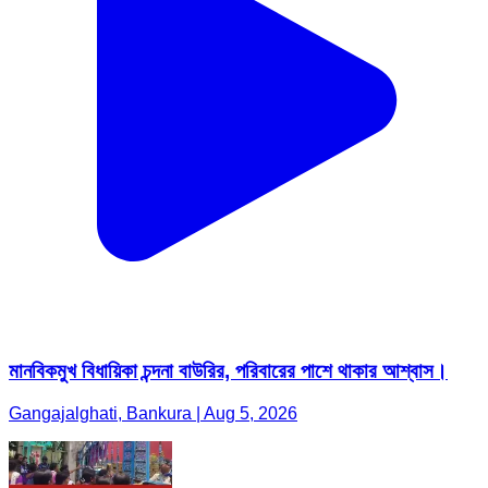
মানবিকমুখ বিধায়িকা চন্দনা বাউরির, পরিবারের পাশে থাকার আশ্বাস।
Gangajalghati, Bankura | Aug 5, 2026