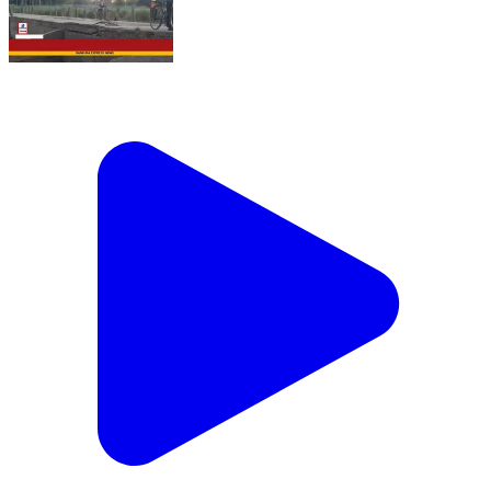
বাঁকুড়ার মানকানালী সেতুর বেহাল দশা। চলছে নিত্যদিনের যাতায়াত।