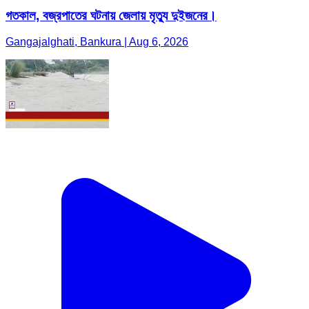
গতকাল, বজ্রপাতের ঘটনায় জেলায় মৃত্যু দুইজনের।
Gangajalghati, Bankura | Aug 6, 2026