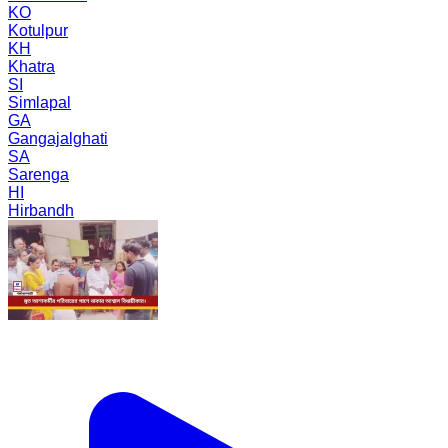
KO
Kotulpur
KH
Khatra
SI
Simlapal
GA
Gangajalghati
SA
Sarenga
HI
Hirbandh