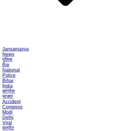
Jansamasya
News
पुलिस
Bjp
National
Police
Bihar
India
कांग्रेस
भाजपा
Accident
Congress
Modi
Delhi
Viral
मारपीट