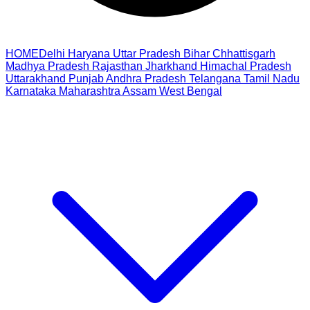
HOME
Delhi
Haryana
Uttar Pradesh
Bihar
Chhattisgarh
Madhya Pradesh
Rajasthan
Jharkhand
Himachal Pradesh
Uttarakhand
Punjab
Andhra Pradesh
Telangana
Tamil Nadu
Karnataka
Maharashtra
Assam
West Bengal