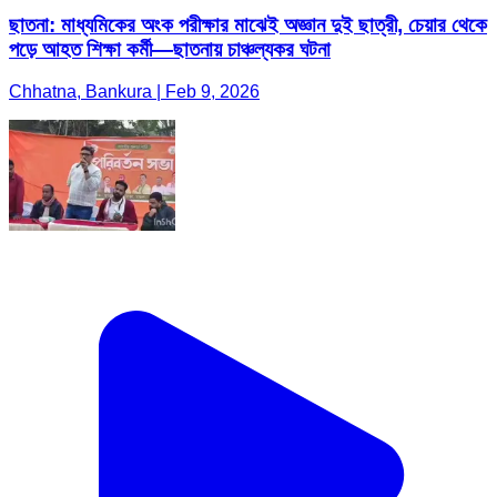
ছাতনা: মাধ্যমিকের অংক পরীক্ষার মাঝেই অজ্ঞান দুই ছাত্রী, চেয়ার থেকে
পড়ে আহত শিক্ষা কর্মী—ছাতনায় চাঞ্চল্যকর ঘটনা
Chhatna, Bankura | Feb 9, 2026