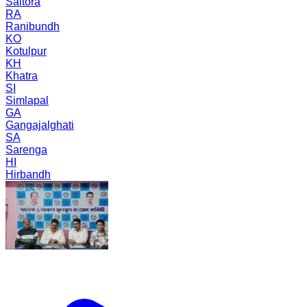
Saltora
RA
Ranibundh
KO
Kotulpur
KH
Khatra
SI
Simlapal
GA
Gangajalghati
SA
Sarenga
HI
Hirbandh