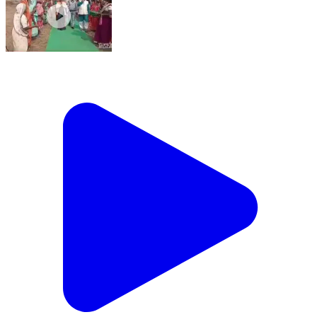
ছাতনা: দীর্ঘ অপেক্ষার অবসান, খড়বনা-ঘোষের গ্রামে চালু কমিউনিটি হল