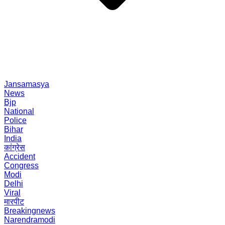
Jansamasya
News
Bjp
National
Police
Bihar
India
कांग्रेस
Accident
Congress
Modi
Delhi
Viral
मारपीट
Breakingnews
Narendramodi