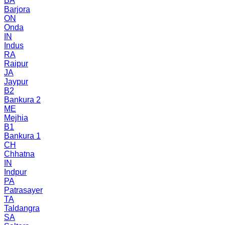
BA
Barjora
ON
Onda
IN
Indus
RA
Raipur
JA
Jaypur
B2
Bankura 2
ME
Mejhia
B1
Bankura 1
CH
Chhatna
IN
Indpur
PA
Patrasayer
TA
Taldangra
SA