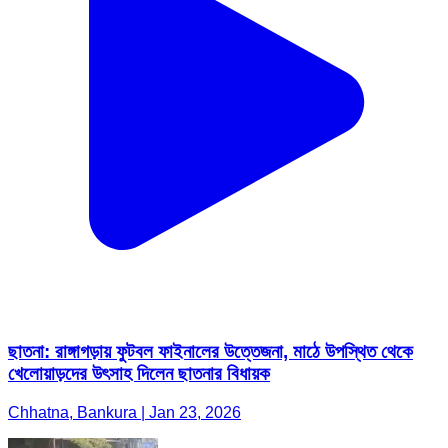
ছাতনা: রাঙ্গাগড়ায় ফুটবল ফাইনালের উত্তেজনা, মাঠে উপস্থিত থেকে
খেলোয়াড়দের উৎসাহ দিলেন ছাতনার বিধায়ক
Chhatna, Bankura | Jan 23, 2026