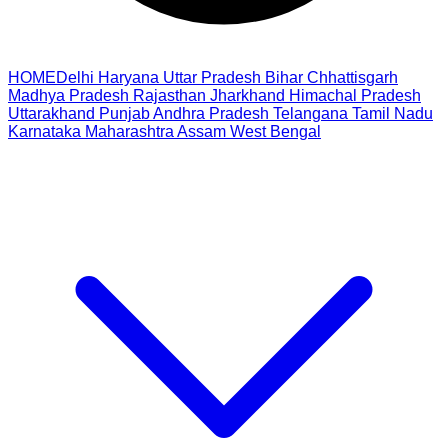
HOME
Delhi
Haryana
Uttar Pradesh
Bihar
Chhattisgarh
Madhya Pradesh
Rajasthan
Jharkhand
Himachal Pradesh
Uttarakhand
Punjab
Andhra Pradesh
Telangana
Tamil Nadu
Karnataka
Maharashtra
Assam
West Bengal