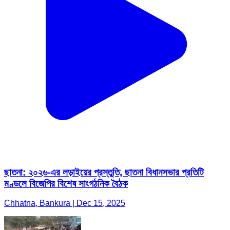
ছাতনা: ২০২৬-এর লড়াইয়ের প্রস্তুতি, ছাতনা বিধানসভার প্রতিটি
মণ্ডলে বিজেপির বিশেষ সাংগঠনিক বৈঠক
Chhatna, Bankura | Dec 15, 2025