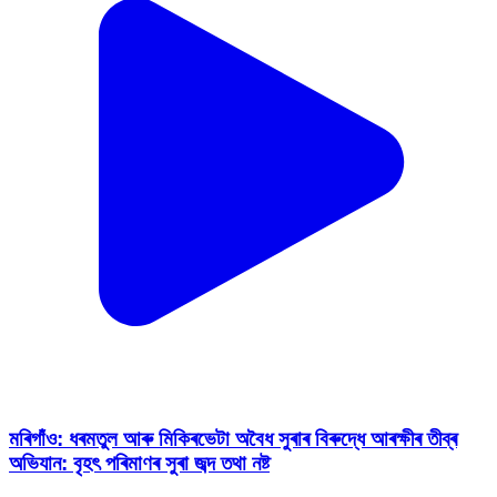
মৰিগাঁও: ধৰমতুল আৰু মিকিৰভেটা অবৈধ সুৰাৰ বিৰুদ্ধে আৰক্ষীৰ তীব্ৰ
অভিযান: বৃহৎ পৰিমাণৰ সুৰা জব্দ তথা নষ্ট