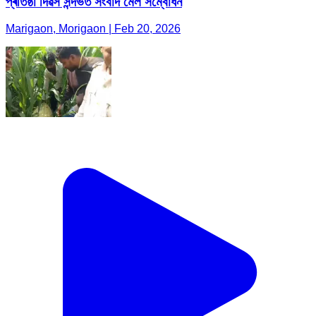
প্ৰতিষ্ঠা দিৱস সন্দৰ্ভত সংবাদ মেল সম্বোধন
Marigaon, Morigaon | Feb 20, 2026