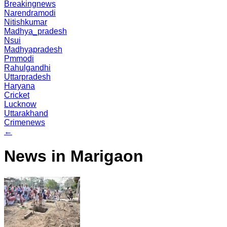
Breakingnews
Narendramodi
Nitishkumar
Madhya_pradesh
Nsui
Madhyapradesh
Pmmodi
Rahulgandhi
Uttarpradesh
Haryana
Cricket
Lucknow
Uttarakhand
Crimenews
←
News in Marigaon