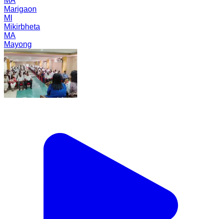
MA
Marigaon
MI
Mikirbheta
MA
Mayong