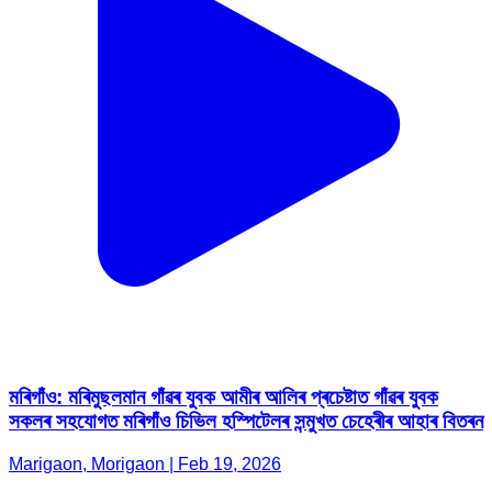
মৰিগাঁও: মৰিমুছলমান গাঁৱৰ যুবক আমীৰ আলিৰ প্ৰচেষ্টাত গাঁৱৰ যুবক
সকলৰ সহযোগত মৰিগাঁও চিভিল হস্পিটেলৰ সন্মুখত চেহেৰীৰ আহাৰ বিতৰন
Marigaon, Morigaon | Feb 19, 2026