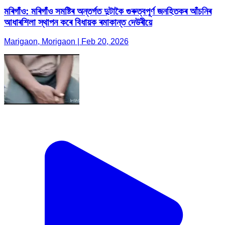
মৰিগাঁও: মৰিগাঁও সমষ্টিৰ অন্তৰ্গত দুটাকৈ গুৰুত্বপূৰ্ণ জনহিতকৰ আঁচনিৰ
আধাৰশিলা স্থাপন কৰে বিধায়ক ৰমাকান্ত দেউৰীয়ে
Marigaon, Morigaon | Feb 20, 2026