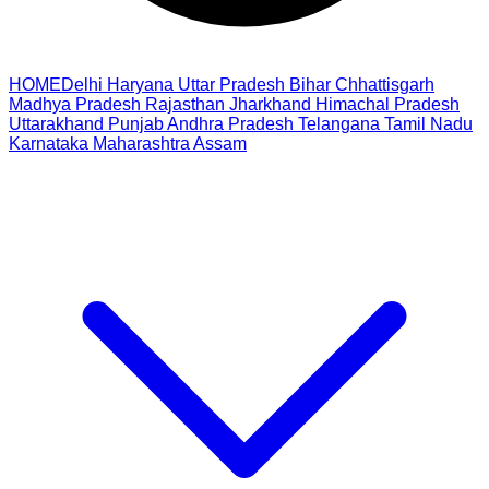
HOME
Delhi
Haryana
Uttar Pradesh
Bihar
Chhattisgarh
Madhya Pradesh
Rajasthan
Jharkhand
Himachal Pradesh
Uttarakhand
Punjab
Andhra Pradesh
Telangana
Tamil Nadu
Karnataka
Maharashtra
Assam