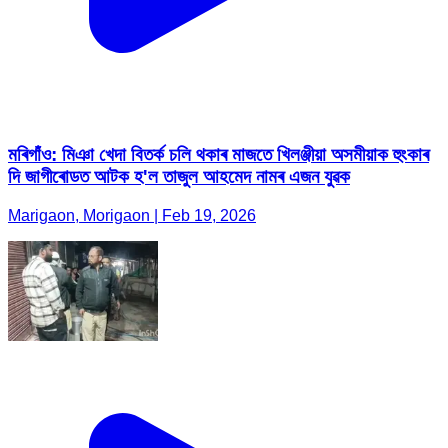
মৰিগাঁও: মিঞা খেদা বিতৰ্ক চলি থকাৰ মাজতে খিলঞ্জীয়া অসমীয়াক হুংকাৰ
দি জাগীৰোডত আটক হ'ল তাজুল আহমেদ নামৰ এজন যুৱক
Marigaon, Morigaon | Feb 19, 2026