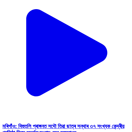
মৰিগাঁও: বিহুতলি প্ৰাঙ্গনত সদৌ তিৱা ছাত্ৰ সন্থাৰ ৩৭ সংখ্যক কেন্দ্ৰীয়