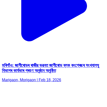
মৰিগাঁও: জাগীৰোডৰ ৰাজীৱ ভৱনত জাগীৰোড ব্লক কংগ্ৰেছৰ সংখ্যালঘু
বিভাগৰ কাৰ্যভাৰ গ্ৰহণ অনুষ্ঠান অনুষ্ঠিত
Marigaon, Morigaon | Feb 18, 2026