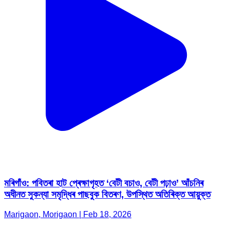
মৰিগাঁও: পবিতৰা হাট প্ৰেক্ষাগৃহত ‘বেটী বচাও, বেটী পঢ়াও’ আঁচনিৰ
অধীনত সুকন্যা সমৃদ্ধিৰ পাছবুক বিতৰণ, উপস্থিত অতিৰিক্ত আয়ুক্ত
Marigaon, Morigaon | Feb 18, 2026