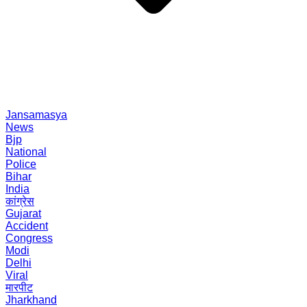
Jansamasya
News
Bjp
National
Police
Bihar
India
कांग्रेस
Gujarat
Accident
Congress
Modi
Delhi
Viral
मारपीट
Jharkhand