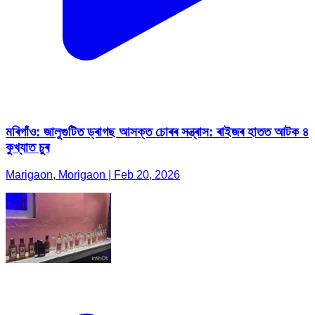
মৰিগাঁও: জালুগুটিত ড্ৰাগছ আসক্ত চোৰৰ সন্ত্ৰাস: ৰাইজৰ হাতত আটক ৪
কুখ্যাত চুৰ
Marigaon, Morigaon | Feb 20, 2026