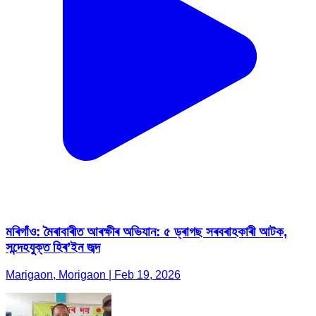
মৰিগাঁও: মৈৰাবাৰীত আৰক্ষীৰ অভিযান: ৫ ড্ৰাগছ সৰবৰাহকাৰী আটক,
সন্দেহযুক্ত হিৰ’ইন জব্দ
Marigaon, Morigaon | Feb 19, 2026