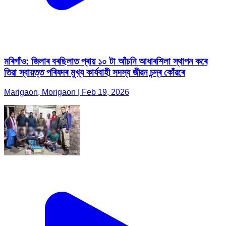
মৰিগাঁও: জিলাৰ বৰছিলাত প্ৰায় ১০ টা আঁচনি আধাৰশিলা স্থাপন কৰে
তিৱা স্বায়ত্ত পৰিষদৰ মুখ্য কাৰ্যবাহী সদস্য জীৱন চন্দ্ৰ কোঁৱৰে
Marigaon, Morigaon | Feb 19, 2026