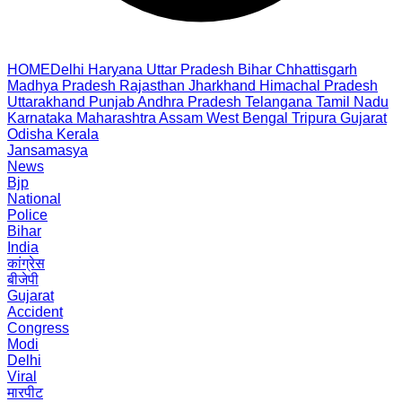
HOME
Delhi
Haryana
Uttar Pradesh
Bihar
Chhattisgarh
Madhya Pradesh
Rajasthan
Jharkhand
Himachal Pradesh
Uttarakhand
Punjab
Andhra Pradesh
Telangana
Tamil Nadu
Karnataka
Maharashtra
Assam
West Bengal
Tripura
Gujarat
Odisha
Kerala
Jansamasya
News
Bjp
National
Police
Bihar
India
कांग्रेस
बीजेपी
Gujarat
Accident
Congress
Modi
Delhi
Viral
मारपीट