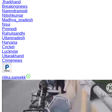
Jharkhand
Breakingnews
Narendramodi
Nitishkumar
Madhya_pradesh
Nsui
Pmmodi
Rahulgandhi
Uttarpradesh
Haryana
Cricket
Lucknow
Uttarakhand
Crimenews
ritika.pareekk