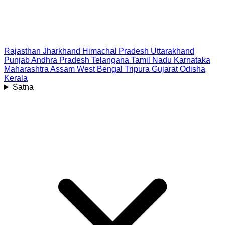
Rajasthan
Jharkhand
Himachal Pradesh
Uttarakhand
Punjab
Andhra Pradesh
Telangana
Tamil Nadu
Karnataka
Maharashtra
Assam
West Bengal
Tripura
Gujarat
Odisha
Kerala
Satna