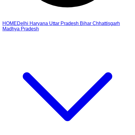
HOME
Delhi
Haryana
Uttar Pradesh
Bihar
Chhattisgarh
Madhya Pradesh