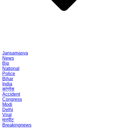
Jansamasya
News
Bjp
National
Police
Bihar
India
कांग्रेस
Accident
Congress
Modi
Delhi
Viral
मारपीट
Breakingnews