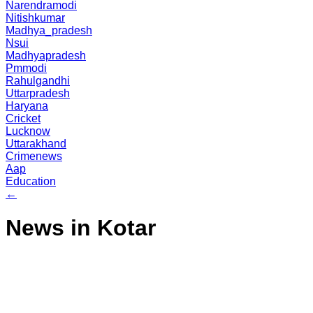
Narendramodi
Nitishkumar
Madhya_pradesh
Nsui
Madhyapradesh
Pmmodi
Rahulgandhi
Uttarpradesh
Haryana
Cricket
Lucknow
Uttarakhand
Crimenews
Aap
Education
←
News in Kotar