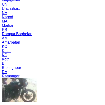
Majhgawan
UN
Unchahara
NA
Nagod
MA
Maihar
RB
Rampur Baghelan
AM
Amarpatan
KO
Kotar
KO
Kothi
BI
Birsinghpur
RA
Ramnagar