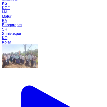
KG
KGF
MA
Malur
BA
Bangarapet
SR
Srinivaspur
KO
Kolar