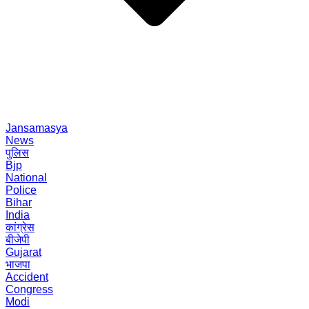
Jansamasya
News
पुलिस
Bjp
National
Police
Bihar
India
कांग्रेस
बीजेपी
Gujarat
भाजपा
Accident
Congress
Modi