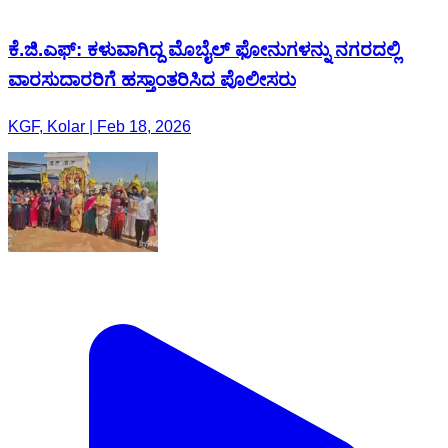
ಕೆ.ಜಿ.ಎಫ್: ಕಳುವಾಗಿದ್ದ ಮೊಬೈಲ್ ಫೋನುಗಳನ್ನು ನಗರದಲ್ಲಿ
ವಾರಸುದಾರರಿಗೆ ಹಸ್ತಾಂತರಿಸಿದ ಪೊಲೀಸರು
KGF, Kolar | Feb 18, 2026