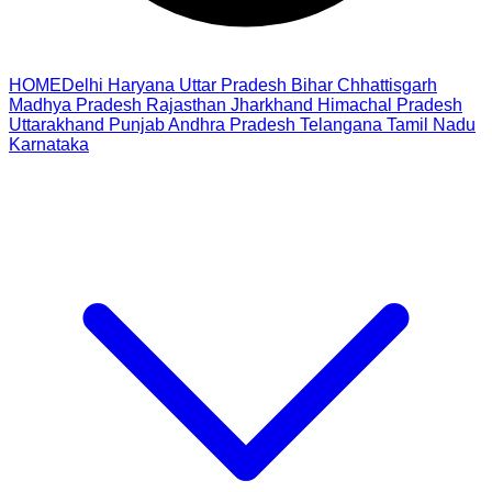
HOME
Delhi
Haryana
Uttar Pradesh
Bihar
Chhattisgarh
Madhya Pradesh
Rajasthan
Jharkhand
Himachal Pradesh
Uttarakhand
Punjab
Andhra Pradesh
Telangana
Tamil Nadu
Karnataka