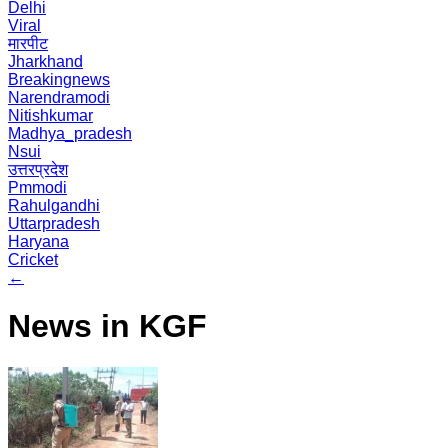
Delhi
Viral
मारपीट
Jharkhand
Breakingnews
Narendramodi
Nitishkumar
Madhya_pradesh
Nsui
उत्तरप्रदेश
Pmmodi
Rahulgandhi
Uttarpradesh
Haryana
Cricket
←
News in KGF