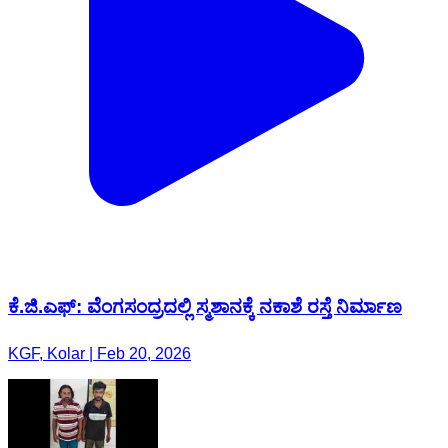
ಕೆ.ಜಿ.ಎಫ್: ವೆಂಗಸಂದ್ರದಲ್ಲಿ ಸ್ಮಶಾನಕ್ಕೆ ನಕಾಶೆ ರಸ್ತೆ ನಿರ್ಮಾಣ
KGF, Kolar | Feb 20, 2026