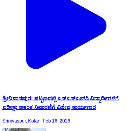
ಶ್ರೀನಿವಾಸಪುರ: ಪಟ್ಟಣದಲ್ಲಿ ಎಸ್‌ಎಸ್‌ಎಲ್‌ಸಿ ವಿದ್ಯಾರ್ಥಿಗಳಿಗೆ
ಪರೀಕ್ಷಾ ಆತಂಕ ನಿವಾರಣೆಗೆ ವಿಶೇಷ ಕಾರ್ಯಗಾರ
Srinivaspur, Kolar | Feb 16, 2026