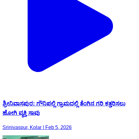
ಶ್ರೀನಿವಾಸಪುರ: ಗೌನಿಪಲ್ಲಿ ಗ್ರಾಮದಲ್ಲಿ ತೆಂಗಿನ ಗರಿ ಕತ್ತರಿಸಲು
ಹೋಗಿ ವ್ಯಕ್ತಿ ಸಾವು
Srinivaspur, Kolar | Feb 5, 2026