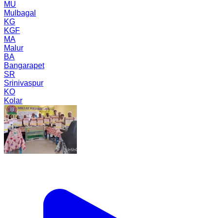
MU
Mulbagal
KG
KGF
MA
Malur
BA
Bangarapet
SR
Srinivaspur
KO
Kolar