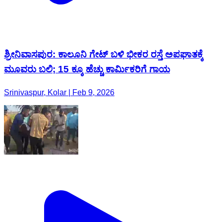
ಶ್ರೀನಿವಾಸಪುರ: ಕಾಲೂನಿ ಗೇಟ್ ಬಳಿ ಭೀಕರ ರಸ್ತೆ ಅಪಘಾತಕ್ಕೆ
ಮೂವರು ಬಲಿ; 15 ಕ್ಕೂ ಹೆಚ್ಚು ಕಾರ್ಮಿಕರಿಗೆ ಗಾಯ
Srinivaspur, Kolar | Feb 9, 2026