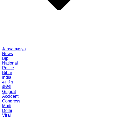
Jansamasya
News
Bjp
National
Police
Bihar
India
कांग्रेस
बीजेपी
Gujarat
Accident
Congress
Modi
Delhi
Viral