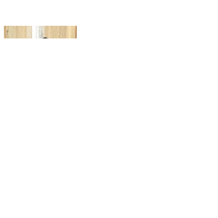
ಶ್ರೀನಿವಾಸಪುರ: ಅರಣ್ಯ ಭೂಮಿ ವಿವಾದಕ್ಕೆ ರಾಜಕೀಯ ಕಿಚ್ಚು;
ಮಾಜಿ ಸ್ಪೀಕರ್ ರಮೇಶ್ ಕುಮಾರ್ ವಿರುದ್ಧ ಶಾಸಕ ವೆಂಕಟಶಿವಾರೆಡ್ಡಿ