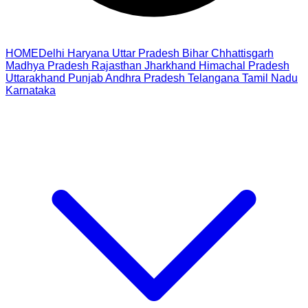
HOME
Delhi
Haryana
Uttar Pradesh
Bihar
Chhattisgarh
Madhya Pradesh
Rajasthan
Jharkhand
Himachal Pradesh
Uttarakhand
Punjab
Andhra Pradesh
Telangana
Tamil Nadu
Karnataka