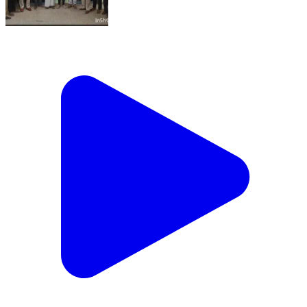
ಶ್ರೀನಿವಾಸಪುರ: ಶ್ರೀನಿವಾಸಪುರ ಪೋಲಿಸರಿಂದ ಕೋಳಿ ಜೂಜು
ಅಡ್ಡದ ಮೇಲೆ ದಾಳಿ ನಾಲ್ಕು ಜನರ ಬಂಧನ 5.500 ನಗದು ವಶಕ್ಕೆ