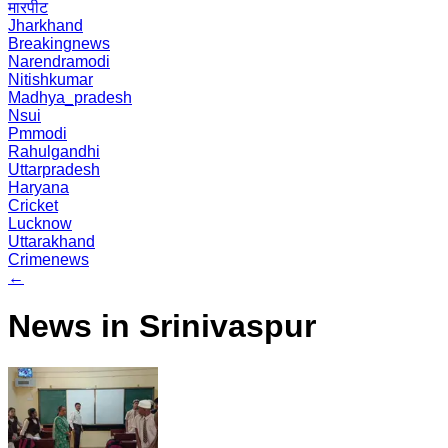
मारपीट
Jharkhand
Breakingnews
Narendramodi
Nitishkumar
Madhya_pradesh
Nsui
Pmmodi
Rahulgandhi
Uttarpradesh
Haryana
Cricket
Lucknow
Uttarakhand
Crimenews
←
News in Srinivaspur