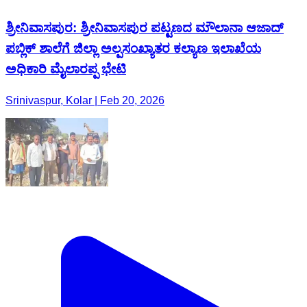
ಶ್ರೀನಿವಾಸಪುರ: ಶ್ರೀನಿವಾಸಪುರ ಪಟ್ಟಣದ ಮೌಲಾನಾ ಆಜಾದ್
ಪಬ್ಲಿಕ್ ಶಾಲೆಗೆ ಜಿಲ್ಲಾ ಅಲ್ಪಸಂಖ್ಯಾತರ ಕಲ್ಯಾಣ ಇಲಾಖೆಯ
ಅಧಿಕಾರಿ ಮೈಲಾರಪ್ಪ ಭೇಟಿ
Srinivaspur, Kolar | Feb 20, 2026