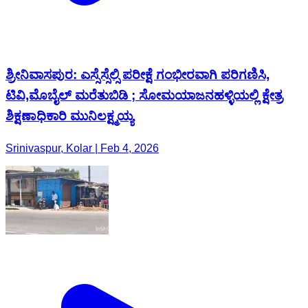
ಶ್ರೀನಿವಾಸಪುರ: ಎಸ್ಸೆಸ್ಸೆಲ್ಸಿ ಪರೀಕ್ಷೆ ಗಂಭೀರವಾಗಿ ಪರಿಗಣಿಸಿ,
ಟಿವಿ,ಮೊಬೈಲ್ ಮರೆತುಬಿಡಿ ; ಸೋಮಯಾಜನಹಳ್ಳಿಯಲ್ಲಿ ಕ್ಷೇತ್ರ
ಶಿಕ್ಷಣಾಧಿಕಾರಿ ಮುನಿಲಕ್ಷ್ಮಯ್ಯ
Srinivaspur, Kolar | Feb 4, 2026