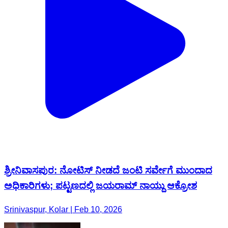
ಶ್ರೀನಿವಾಸಪುರ: ನೋಟಿಸ್ ನೀಡದೆ ಜಂಟಿ ಸರ್ವೇಗೆ ಮುಂದಾದ
ಅಧಿಕಾರಿಗಳು; ಪಟ್ಟಣದಲ್ಲಿ ಜಯರಾಮ್ ನಾಯ್ದು ಆಕ್ರೋಶ
Srinivaspur, Kolar | Feb 10, 2026