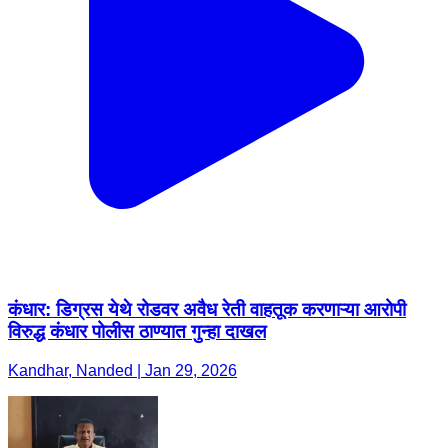
कंधार: डिग्रस येथे रोडवर अवैध रेती वाहतूक करणाऱ्या आरोपी
विरुद्ध कंधार पोलीस ठाण्यात गुन्हा दाखल
Kandhar, Nanded | Jan 29, 2026