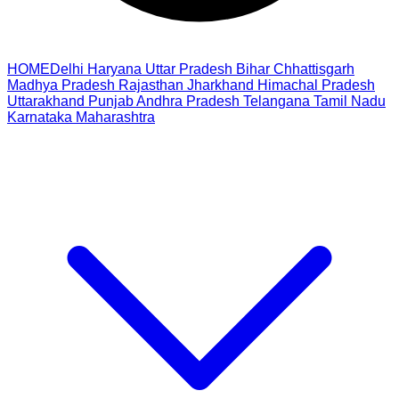
HOME
Delhi
Haryana
Uttar Pradesh
Bihar
Chhattisgarh
Madhya Pradesh
Rajasthan
Jharkhand
Himachal Pradesh
Uttarakhand
Punjab
Andhra Pradesh
Telangana
Tamil Nadu
Karnataka
Maharashtra