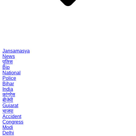
Jansamasya
News
पुलिस
Bjp
National
Police
Bihar
India
कांग्रेस
बीजेपी
Gujarat
भाजपा
Accident
Congress
Modi
Delhi