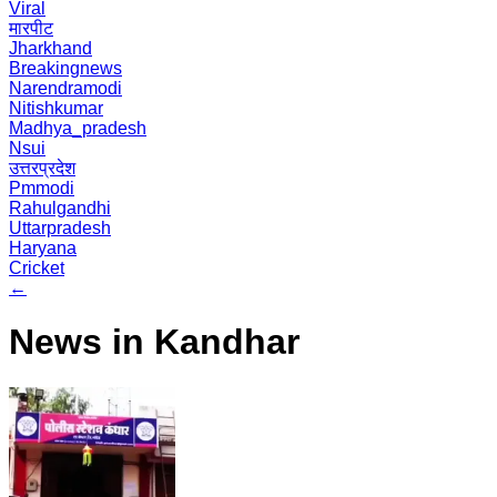
Viral
मारपीट
Jharkhand
Breakingnews
Narendramodi
Nitishkumar
Madhya_pradesh
Nsui
उत्तरप्रदेश
Pmmodi
Rahulgandhi
Uttarpradesh
Haryana
Cricket
←
News in Kandhar