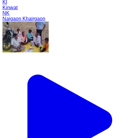
KI
Kinwat
NK
Naigaon Khairgaon