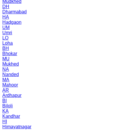
Mudkhed
DH
Dharmabad
HA
Hadgaon
UM
Umri
LO
Loha
BH
Bhokar
MU
Mukhed
NA
Nanded
MA
Mahoor
AR
Ardhapur
BI
Biloli
KA
Kandhar
HI
Himayatnagar