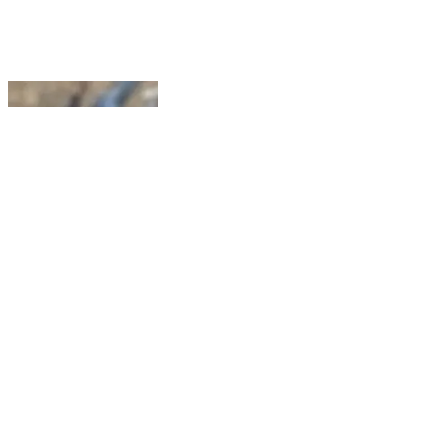
कंधार: तालुक्यातील रुई फाट्याजवळ दुचाकी घसरून दोघे तरुण
ठार, मयत देगलूर तालुक्यातील खानापूरचे रहिवाशी