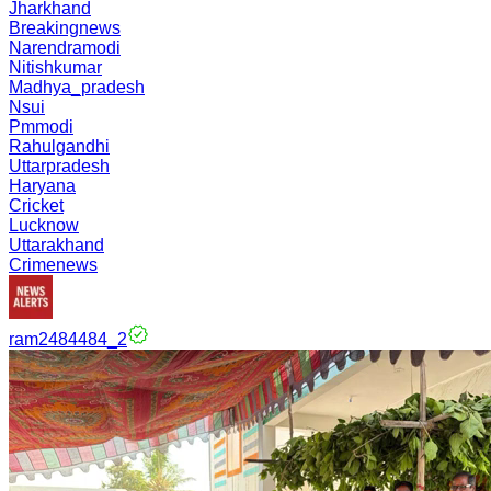
Jharkhand
Breakingnews
Narendramodi
Nitishkumar
Madhya_pradesh
Nsui
Pmmodi
Rahulgandhi
Uttarpradesh
Haryana
Cricket
Lucknow
Uttarakhand
Crimenews
ram2484484_2