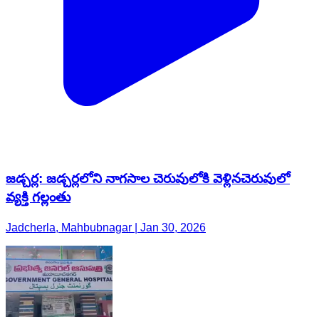
జడ్చర్ల: జడ్చర్లలోని నాగసాల చెరువులోకి వెళ్లినచెరువులో
వ్యక్తి గల్లంతు
Jadcherla, Mahbubnagar | Jan 30, 2026