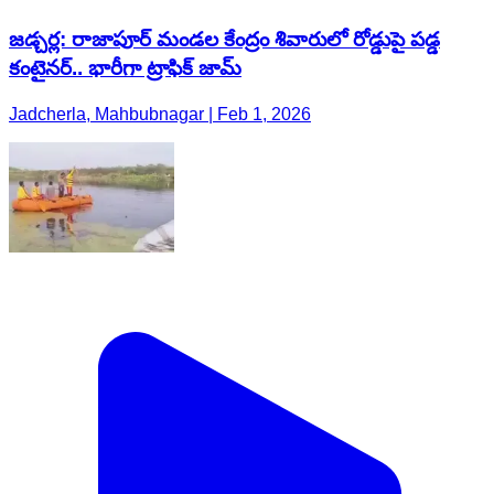
జడ్చర్ల: రాజాపూర్ మండల కేంద్రం శివారులో రోడ్డుపై పడ్డ
కంటైనర్.. భారీగా ట్రాఫిక్ జామ్
Jadcherla, Mahbubnagar | Feb 1, 2026