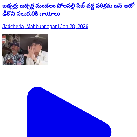
జడ్చర్ల: జడ్చర్ల మండలం పోలపల్లి సేజ్ వద్ద పరిశ్రమ బస్ ఆటో
ఢీకొని నలుగురికి గాయాలు
Jadcherla, Mahbubnagar | Jan 28, 2026