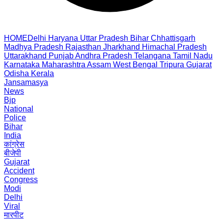
HOME
Delhi
Haryana
Uttar Pradesh
Bihar
Chhattisgarh
Madhya Pradesh
Rajasthan
Jharkhand
Himachal Pradesh
Uttarakhand
Punjab
Andhra Pradesh
Telangana
Tamil Nadu
Karnataka
Maharashtra
Assam
West Bengal
Tripura
Gujarat
Odisha
Kerala
Jansamasya
News
Bjp
National
Police
Bihar
India
कांग्रेस
बीजेपी
Gujarat
Accident
Congress
Modi
Delhi
Viral
मारपीट