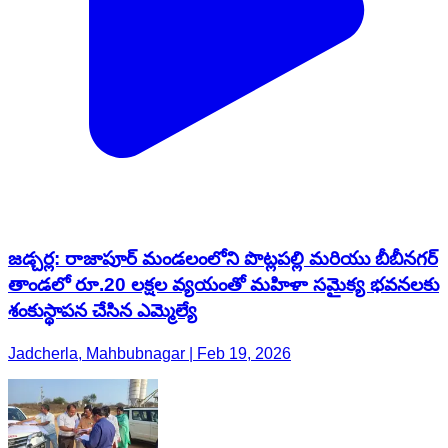
జడ్చర్ల: రాజాపూర్ మండలంలోని పొట్లపల్లి మరియు బీబీనగర్
తాండలో రూ.20 లక్షల వ్యయంతో మహిళా సమైక్య భవనలకు
శంకుస్థాపన చేసిన ఎమ్మెల్యే
Jadcherla, Mahbubnagar | Feb 19, 2026