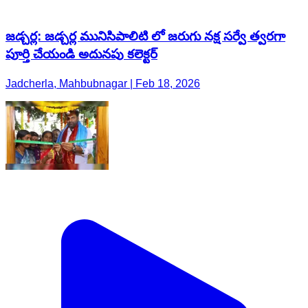
జడ్చర్ల: జడ్చర్ల మునిసిపాలిటి లో జరుగు నక్ష సర్వే త్వరగా
పూర్తి చేయండి అదునపు కలెక్టర్
Jadcherla, Mahbubnagar | Feb 18, 2026