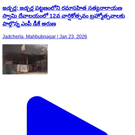
జడ్చర్ల: జడ్చర్ల పట్టణంలోని రమాసహిత సత్యనారాయణ
స్వామి దేవాలయంలో 12వ వార్షికోత్సవం బ్రహ్మోత్సవాలకు
పాల్గొన్న ఎంపీ డీకే అరుణ
Jadcherla, Mahbubnagar | Jan 23, 2026