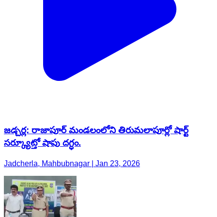
జడ్చర్ల: రాజాపూర్ మండలంలోని తిరుమలాపూర్లో షార్ట్
సర్క్యూట్తో షాపు దగ్ధం.
Jadcherla, Mahbubnagar | Jan 23, 2026