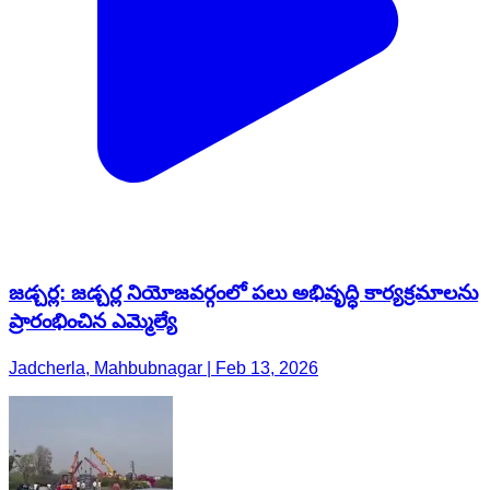
జడ్చర్ల: జడ్చర్ల నియోజవర్గంలో పలు అభివృద్ధి కార్యక్రమాలను
ప్రారంభించిన ఎమ్మెల్యే
Jadcherla, Mahbubnagar | Feb 13, 2026