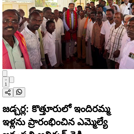
1
జడ్చర్ల: కొత్తూరులో ఇందిరమ్మ
ఇళ్లను ప్రారంభించిన ఎమ్మెల్యే