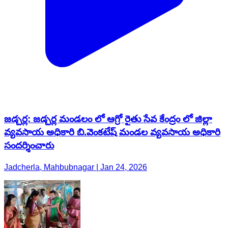
జడ్చర్ల: జడ్చర్ల మండలం లో ఆగ్రో రైతు సేవ కేంద్రం లో జిల్లా
వ్యవసాయ అధికారి బి.వెంకటేష్ మండల వ్యవసాయ అధికారి
సందర్శించారు
Jadcherla, Mahbubnagar | Jan 24, 2026