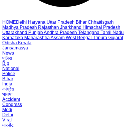
HOME
Delhi
Haryana
Uttar Pradesh
Bihar
Chhattisgarh
Madhya Pradesh
Rajasthan
Jharkhand
Himachal Pradesh
Uttarakhand
Punjab
Andhra Pradesh
Telangana
Tamil Nadu
Karnataka
Maharashtra
Assam
West Bengal
Tripura
Gujarat
Odisha
Kerala
Jansamasya
News
पुलिस
Bjp
National
Police
Bihar
India
कांग्रेस
भाजपा
Accident
Congress
Modi
Delhi
Viral
मारपीट