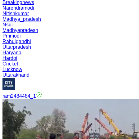
Breakingnews
Narendramodi
Nitishkumar
Madhya_pradesh
Nsui
Madhyapradesh
Pmmodi
Rahulgandhi
Uttarpradesh
Haryana
Hardoi
Cricket
Lucknow
Uttarakhand
ram2484484_1