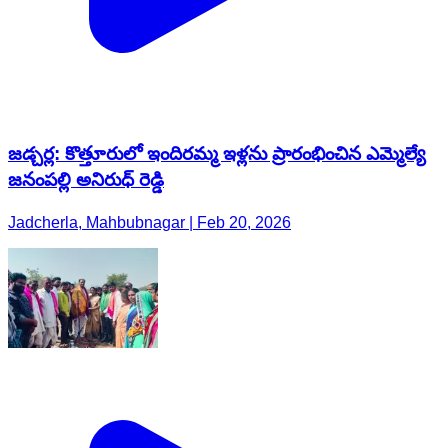
జడ్చర్ల: కొత్తూరులో ఇందిరమ్మ ఇళ్లను ప్రారంభించిన ఎమ్మెల్యే
జనంపల్లి అనిరుధ్ రెడ్డి
Jadcherla, Mahbubnagar | Feb 20, 2026