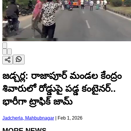
జడ్చర్ల: రాజాపూర్ మండల కేంద్రం
శివారులో రోడ్డుపై పడ్డ కంటైనర్..
భారీగా ట్రాఫిక్ జామ్
Jadcherla, Mahbubnagar
|
Feb 1, 2026
MORE NEWS