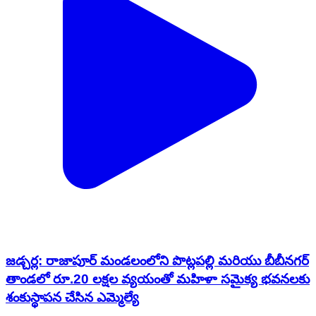
జడ్చర్ల: రాజాపూర్ మండలంలోని పొట్లపల్లి మరియు బీబీనగర్
తాండలో రూ.20 లక్షల వ్యయంతో మహిళా సమైక్య భవనలకు
శంకుస్థాపన చేసిన ఎమ్మెల్యే