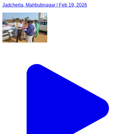
Jadcherla, Mahbubnagar | Feb 19, 2026