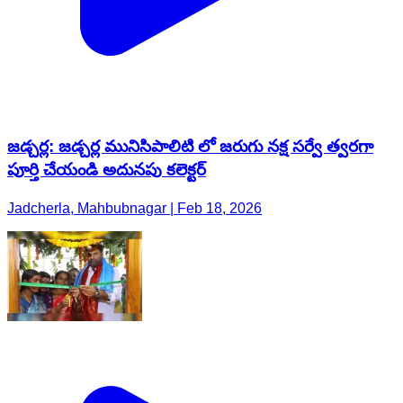
జడ్చర్ల: జడ్చర్ల మునిసిపాలిటి లో జరుగు నక్ష సర్వే త్వరగా
పూర్తి చేయండి అదునపు కలెక్టర్
Jadcherla, Mahbubnagar | Feb 18, 2026