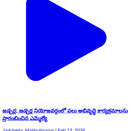
జడ్చర్ల: జడ్చర్ల నియోజవర్గంలో పలు అభివృద్ధి కార్యక్రమాలను
ప్రారంభించిన ఎమ్మెల్యే
Jadcherla, Mahbubnagar | Feb 13, 2026