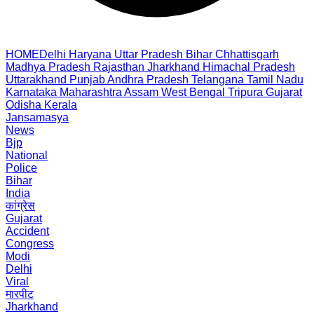
HOME
Delhi
Haryana
Uttar Pradesh
Bihar
Chhattisgarh
Madhya Pradesh
Rajasthan
Jharkhand
Himachal Pradesh
Uttarakhand
Punjab
Andhra Pradesh
Telangana
Tamil Nadu
Karnataka
Maharashtra
Assam
West Bengal
Tripura
Gujarat
Odisha
Kerala
Jansamasya
News
Bjp
National
Police
Bihar
India
कांग्रेस
Gujarat
Accident
Congress
Modi
Delhi
Viral
मारपीट
Jharkhand