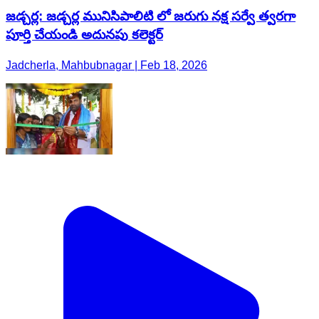
జడ్చర్ల: జడ్చర్ల మునిసిపాలిటి లో జరుగు నక్ష సర్వే త్వరగా
పూర్తి చేయండి అదునపు కలెక్టర్
Jadcherla, Mahbubnagar | Feb 18, 2026