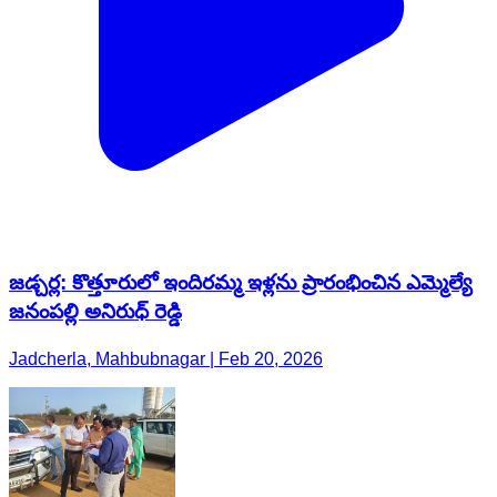
జడ్చర్ల: కొత్తూరులో ఇందిరమ్మ ఇళ్లను ప్రారంభించిన ఎమ్మెల్యే
జనంపల్లి అనిరుధ్ రెడ్డి
Jadcherla, Mahbubnagar | Feb 20, 2026