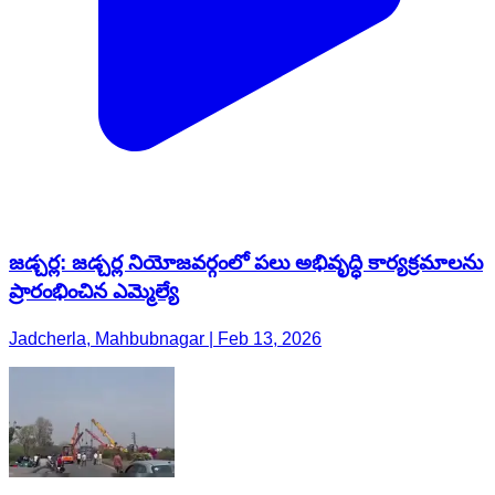
జడ్చర్ల: జడ్చర్ల నియోజవర్గంలో పలు అభివృద్ధి కార్యక్రమాలను
ప్రారంభించిన ఎమ్మెల్యే
Jadcherla, Mahbubnagar | Feb 13, 2026