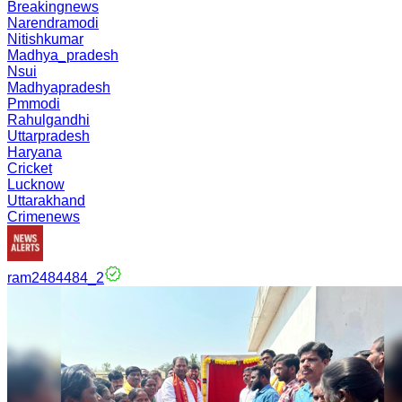
Breakingnews
Narendramodi
Nitishkumar
Madhya_pradesh
Nsui
Madhyapradesh
Pmmodi
Rahulgandhi
Uttarpradesh
Haryana
Cricket
Lucknow
Uttarakhand
Crimenews
ram2484484_2