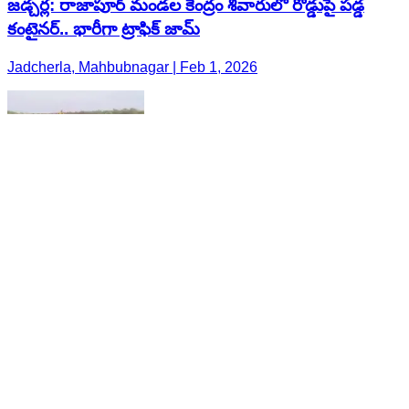
జడ్చర్ల: రాజాపూర్ మండల కేంద్రం శివారులో రోడ్డుపై పడ్డ
కంటైనర్.. భారీగా ట్రాఫిక్ జామ్
Jadcherla, Mahbubnagar | Feb 1, 2026