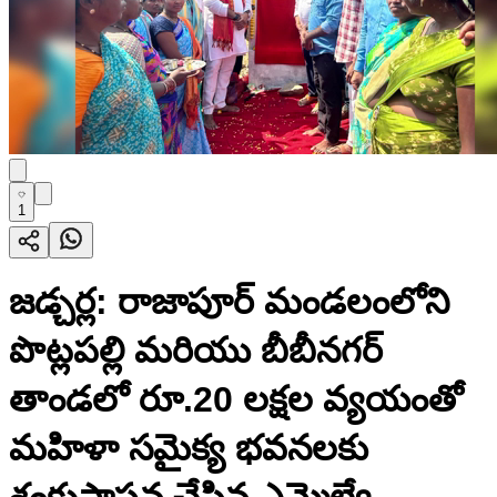
1
జడ్చర్ల: రాజాపూర్ మండలంలోని
పొట్లపల్లి మరియు బీబీనగర్
తాండలో రూ.20 లక్షల వ్యయంతో
మహిళా సమైక్య భవనలకు