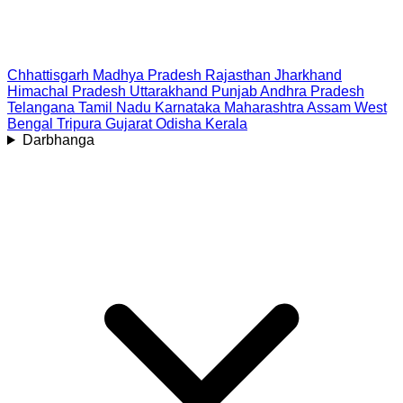
Chhattisgarh
Madhya Pradesh
Rajasthan
Jharkhand
Himachal Pradesh
Uttarakhand
Punjab
Andhra Pradesh
Telangana
Tamil Nadu
Karnataka
Maharashtra
Assam
West
Bengal
Tripura
Gujarat
Odisha
Kerala
Darbhanga