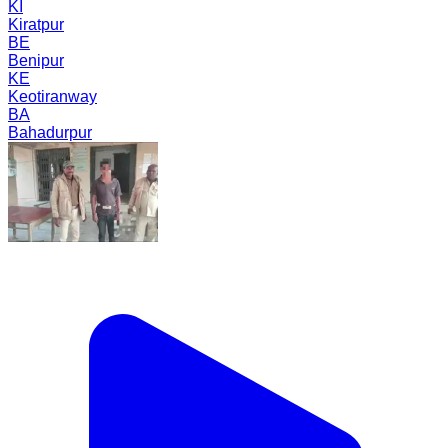
KI
Kiratpur
BE
Benipur
KE
Keotiranway
BA
Bahadurpur