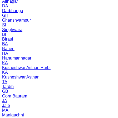
Alinagar
DA
Darbhanga
GH
Ghanshyampur
SI
Singhwara
BI
Biraul
BA
Baheri
HA
Hanumannagar
KA
Kusheshwar Asthan Purbi
KA
Kusheshwar Asthan
TA
Tardih
GB
Gora Bauram
JA
Jale
MA
Manigachhi