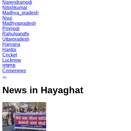
Narendramodi
Nitishkumar
Madhya_pradesh
Nsui
Madhyapradesh
Pmmodi
Rahulgandhi
Uttarpradesh
Haryana
Hardoi
Cricket
Lucknow
लखनऊ
Crimenews
←
News in Hayaghat