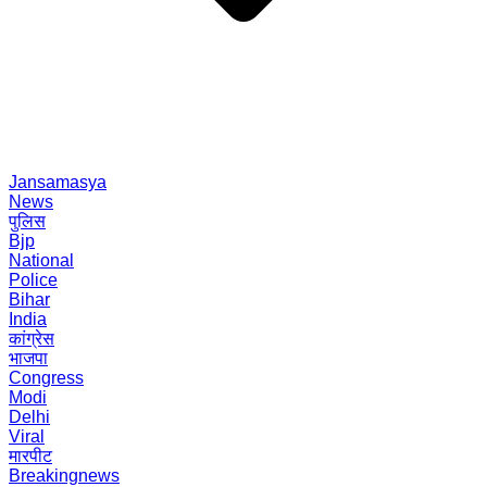
Jansamasya
News
पुलिस
Bjp
National
Police
Bihar
India
कांग्रेस
भाजपा
Congress
Modi
Delhi
Viral
मारपीट
Breakingnews