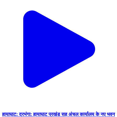
हायाघाट: दरभंगा: हायाघाट प्रखंड सह अंचल कार्यालय के नए भवन