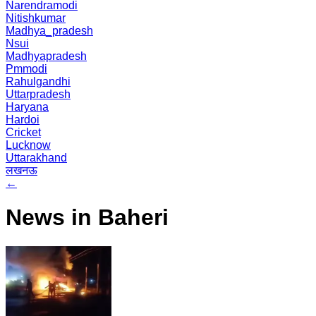
Narendramodi
Nitishkumar
Madhya_pradesh
Nsui
Madhyapradesh
Pmmodi
Rahulgandhi
Uttarpradesh
Haryana
Hardoi
Cricket
Lucknow
Uttarakhand
लखनऊ
←
News in Baheri