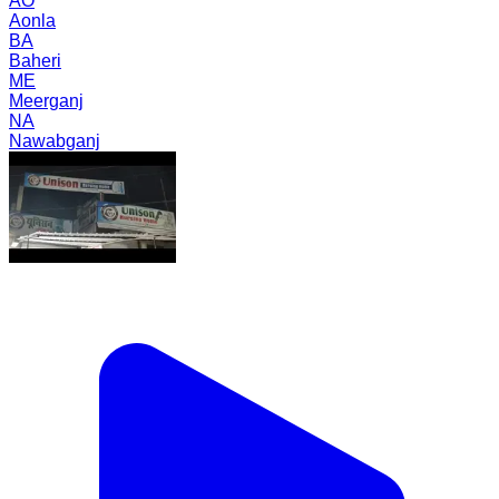
AO
Aonla
BA
Baheri
ME
Meerganj
NA
Nawabganj