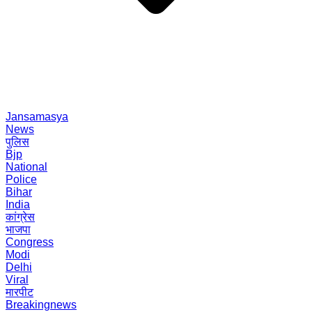
Jansamasya
News
पुलिस
Bjp
National
Police
Bihar
India
कांग्रेस
भाजपा
Congress
Modi
Delhi
Viral
मारपीट
Breakingnews