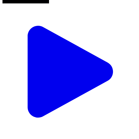
बहेड़ी: सैदपुर नहर पुलिया के पास पुलिस ने 240 ग्राम चरस के
साथ एक आरोपी को गिरफ्तार किया, मुकदमा दर्ज कर भेजा जेल
Baheri, Bareilly | Feb 15, 2026