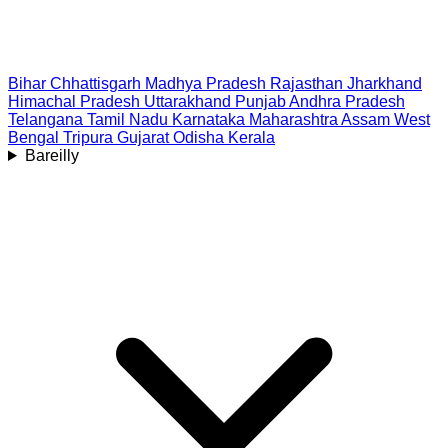
Bihar
Chhattisgarh
Madhya Pradesh
Rajasthan
Jharkhand
Himachal Pradesh
Uttarakhand
Punjab
Andhra Pradesh
Telangana
Tamil Nadu
Karnataka
Maharashtra
Assam
West
Bengal
Tripura
Gujarat
Odisha
Kerala
Bareilly