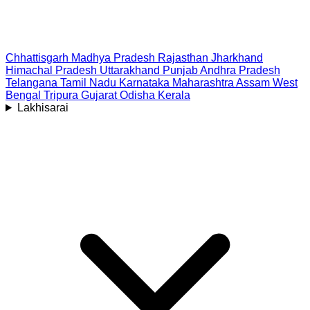
Chhattisgarh
Madhya Pradesh
Rajasthan
Jharkhand
Himachal Pradesh
Uttarakhand
Punjab
Andhra Pradesh
Telangana
Tamil Nadu
Karnataka
Maharashtra
Assam
West
Bengal
Tripura
Gujarat
Odisha
Kerala
Lakhisarai