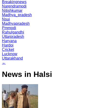
Breakingnews
Narendramodi
Nitishkumar
Madhya_pradesh
Nsui
Madhyapradesh
Pmmodi
Rahulgandhi
Uttarpradesh
Haryana
Hardoi
Cricket
Lucknow
Uttarakhand
←
News in Halsi