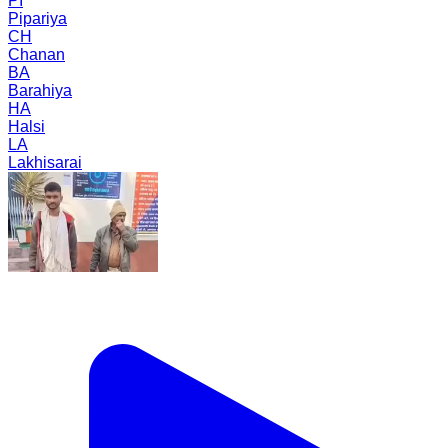
PI
Pipariya
CH
Chanan
BA
Barahiya
HA
Halsi
LA
Lakhisarai