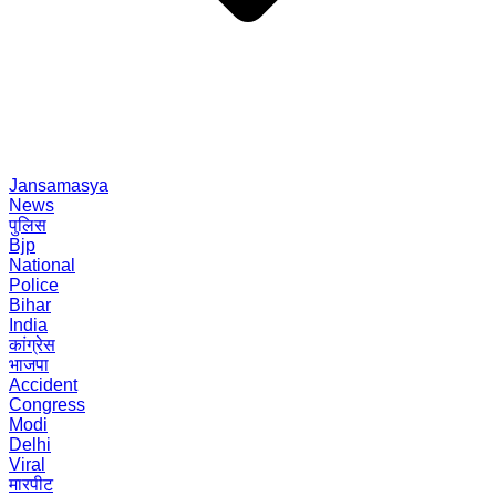
Jansamasya
News
पुलिस
Bjp
National
Police
Bihar
India
कांग्रेस
भाजपा
Accident
Congress
Modi
Delhi
Viral
मारपीट