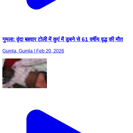
गुमला: वृंदा बहवार टोली में कुएं में डूबने से 61 वर्षीय वृद्ध की मौत
Gumla, Gumla | Feb 20, 2026