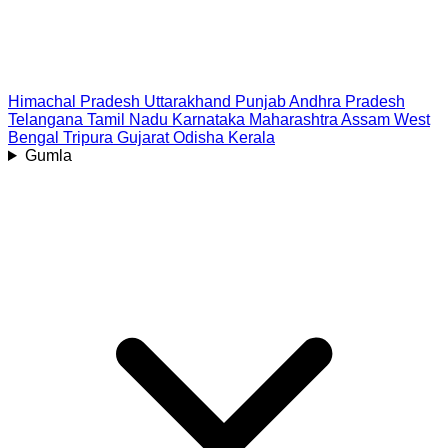
Himachal Pradesh
Uttarakhand
Punjab
Andhra Pradesh
Telangana
Tamil Nadu
Karnataka
Maharashtra
Assam
West
Bengal
Tripura
Gujarat
Odisha
Kerala
Gumla