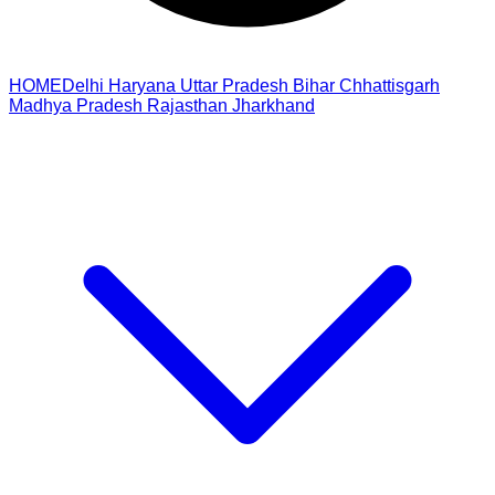
HOME
Delhi
Haryana
Uttar Pradesh
Bihar
Chhattisgarh
Madhya Pradesh
Rajasthan
Jharkhand