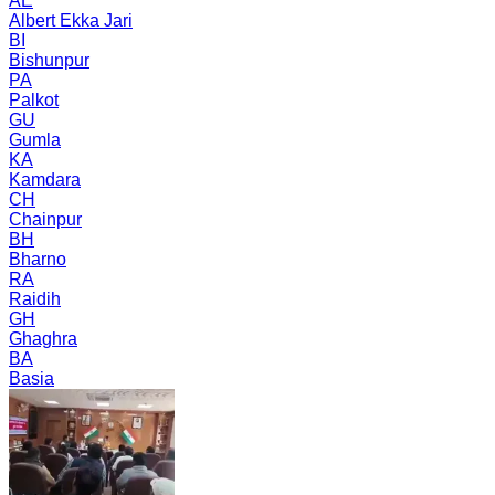
AE
Albert Ekka Jari
BI
Bishunpur
PA
Palkot
GU
Gumla
KA
Kamdara
CH
Chainpur
BH
Bharno
RA
Raidih
GH
Ghaghra
BA
Basia