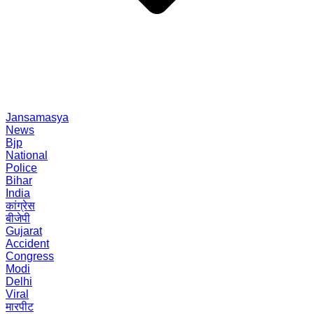
Jansamasya
News
Bjp
National
Police
Bihar
India
कांग्रेस
बीजेपी
Gujarat
Accident
Congress
Modi
Delhi
Viral
मारपीट