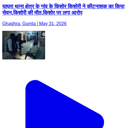
घाघरा थाना क्षेत्र के गांव के किशोर किशोरी ने कीटनाशक का किया
सेवन,किशोरी की मौत,किशोर पर लगा आरोप
Ghaghra, Gumla | May 31, 2026