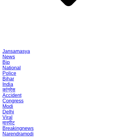
Jansamasya
News
Bjp
National
Police
Bihar
India
कांग्रेस
Accident
Congress
Modi
Delhi
Viral
मारपीट
Breakingnews
Narendramodi