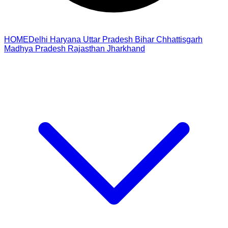
HOME
Delhi
Haryana
Uttar Pradesh
Bihar
Chhattisgarh
Madhya Pradesh
Rajasthan
Jharkhand