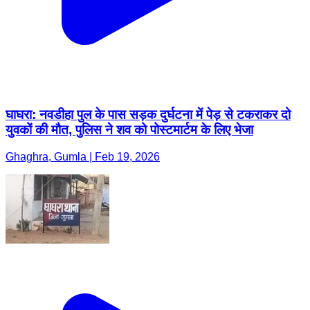
घाघरा: नवडीहा पुल के पास सड़क दुर्घटना में पेड़ से टकराकर दो
युवकों की मौत, पुलिस ने शव को पोस्टमार्टम के लिए भेजा
Ghaghra, Gumla | Feb 19, 2026