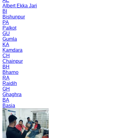
AE
Albert Ekka Jari
BI
Bishunpur
PA
Palkot
GU
Gumla
KA
Kamdara
CH
Chainpur
BH
Bharno
RA
Raidih
GH
Ghaghra
BA
Basia