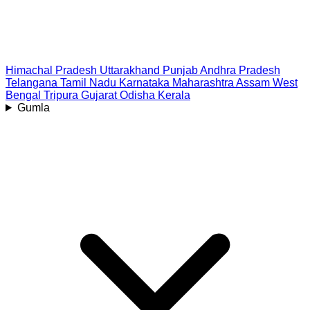
Himachal Pradesh
Uttarakhand
Punjab
Andhra Pradesh
Telangana
Tamil Nadu
Karnataka
Maharashtra
Assam
West
Bengal
Tripura
Gujarat
Odisha
Kerala
Gumla