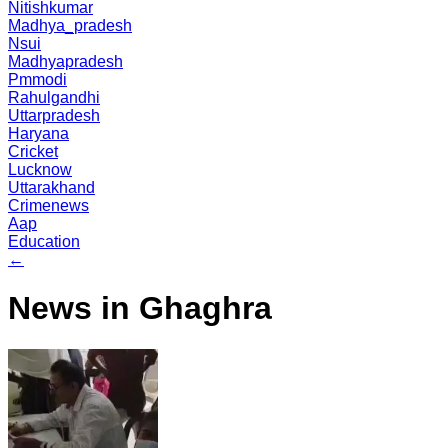
Nitishkumar
Madhya_pradesh
Nsui
Madhyapradesh
Pmmodi
Rahulgandhi
Uttarpradesh
Haryana
Cricket
Lucknow
Uttarakhand
Crimenews
Aap
Education
←
News in Ghaghra