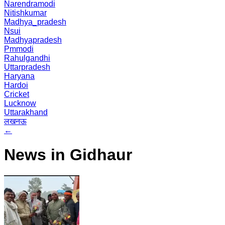
Narendramodi
Nitishkumar
Madhya_pradesh
Nsui
Madhyapradesh
Pmmodi
Rahulgandhi
Uttarpradesh
Haryana
Hardoi
Cricket
Lucknow
Uttarakhand
लखनऊ
←
News in Gidhaur