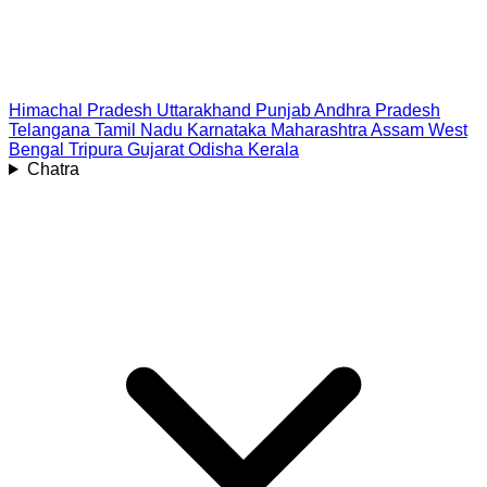
Himachal Pradesh
Uttarakhand
Punjab
Andhra Pradesh
Telangana
Tamil Nadu
Karnataka
Maharashtra
Assam
West
Bengal
Tripura
Gujarat
Odisha
Kerala
Chatra