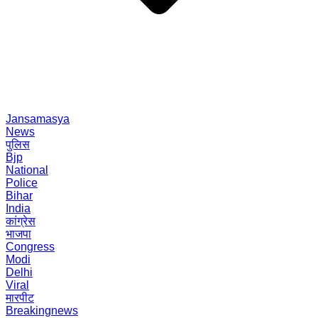
Jansamasya
News
पुलिस
Bjp
National
Police
Bihar
India
कांग्रेस
भाजपा
Congress
Modi
Delhi
Viral
मारपीट
Breakingnews