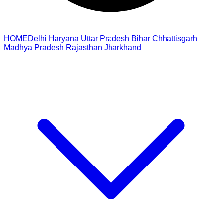
HOME
Delhi
Haryana
Uttar Pradesh
Bihar
Chhattisgarh
Madhya Pradesh
Rajasthan
Jharkhand