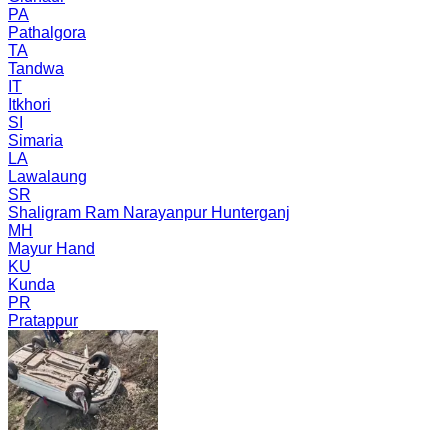
PA
Pathalgora
TA
Tandwa
IT
Itkhori
SI
Simaria
LA
Lawalaung
SR
Shaligram Ram Narayanpur Hunterganj
MH
Mayur Hand
KU
Kunda
PR
Pratappur