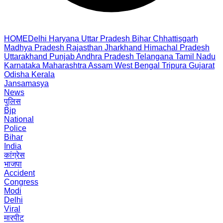
HOME
Delhi
Haryana
Uttar Pradesh
Bihar
Chhattisgarh
Madhya Pradesh
Rajasthan
Jharkhand
Himachal Pradesh
Uttarakhand
Punjab
Andhra Pradesh
Telangana
Tamil Nadu
Karnataka
Maharashtra
Assam
West Bengal
Tripura
Gujarat
Odisha
Kerala
Jansamasya
News
पुलिस
Bjp
National
Police
Bihar
India
कांग्रेस
भाजपा
Accident
Congress
Modi
Delhi
Viral
मारपीट