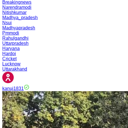
Breakingnews
Narendramodi
Nitishkumar
Madhya_pradesh
Nsui
Madhyapradesh
Pmmodi
Rahulgandhi
Uttarpradesh
Haryana
Hardoi
Cricket
Lucknow
Uttarakhand
kanuj1831