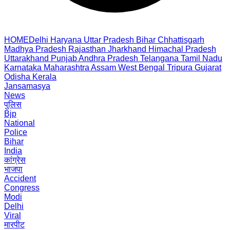
HOME
Delhi
Haryana
Uttar Pradesh
Bihar
Chhattisgarh
Madhya Pradesh
Rajasthan
Jharkhand
Himachal Pradesh
Uttarakhand
Punjab
Andhra Pradesh
Telangana
Tamil Nadu
Karnataka
Maharashtra
Assam
West Bengal
Tripura
Gujarat
Odisha
Kerala
Jansamasya
News
पुलिस
Bjp
National
Police
Bihar
India
कांग्रेस
भाजपा
Accident
Congress
Modi
Delhi
Viral
मारपीट