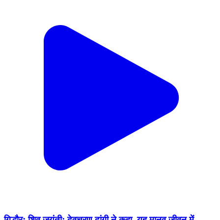
गिद्धौर: शिव जयंती: देवचरण दांगी ने कहा, यह मानव जीवन में