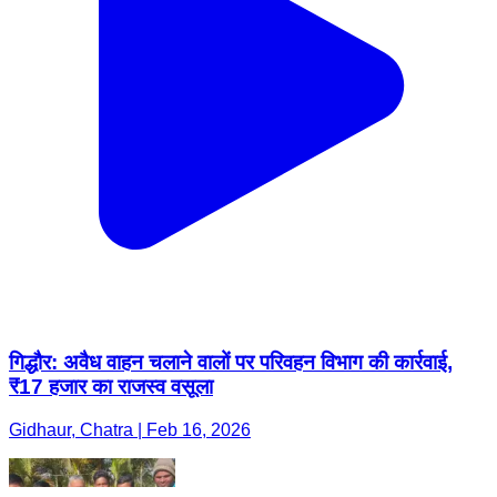
गिद्धौर: अवैध वाहन चलाने वालों पर परिवहन विभाग की कार्रवाई,
₹17 हजार का राजस्व वसूला
Gidhaur, Chatra | Feb 16, 2026