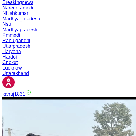
Breakingnews
Narendramodi
Nitishkumar
Madhya_pradesh
Nsui
Madhyapradesh
Pmmodi
Rahulgandhi
Uttarpradesh
Haryana
Hardoi
Cricket
Lucknow
Uttarakhand
kanuj1831