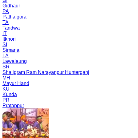
GI
Gidhaur
PA
Pathalgora
TA
Tandwa
IT
Itkhori
SI
Simaria
LA
Lawalaung
SR
Shaligram Ram Narayanpur Hunterganj
MH
Mayur Hand
KU
Kunda
PR
Pratappur