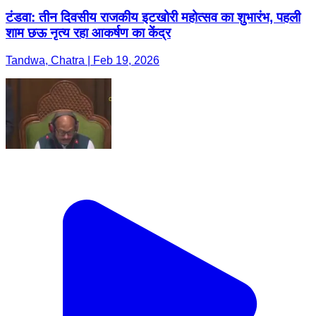
टंडवा: तीन दिवसीय राजकीय इटखोरी महोत्सव का शुभारंभ, पहली
शाम छऊ नृत्य रहा आकर्षण का केंद्र
Tandwa, Chatra | Feb 19, 2026