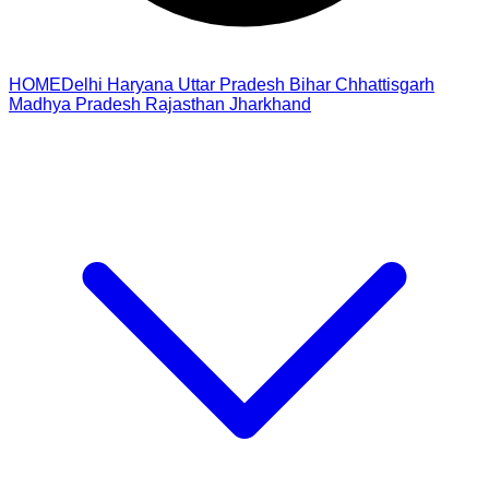
HOME
Delhi
Haryana
Uttar Pradesh
Bihar
Chhattisgarh
Madhya Pradesh
Rajasthan
Jharkhand