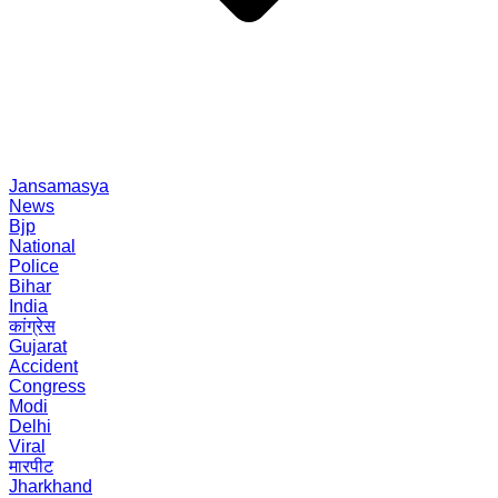
Jansamasya
News
Bjp
National
Police
Bihar
India
कांग्रेस
Gujarat
Accident
Congress
Modi
Delhi
Viral
मारपीट
Jharkhand