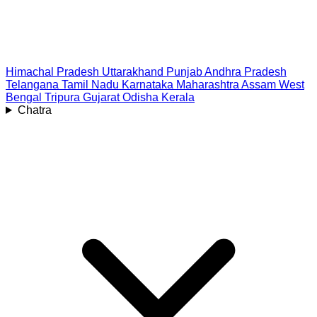
Himachal Pradesh
Uttarakhand
Punjab
Andhra Pradesh
Telangana
Tamil Nadu
Karnataka
Maharashtra
Assam
West
Bengal
Tripura
Gujarat
Odisha
Kerala
Chatra