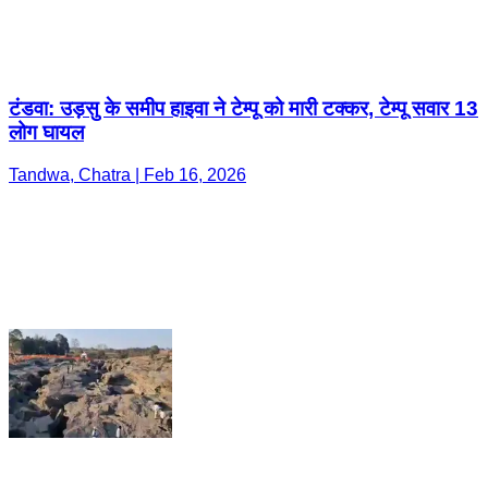
टंडवा: उड़सु के समीप हाइवा ने टेम्पू को मारी टक्कर, टेम्पू सवार 13
लोग घायल
Tandwa, Chatra | Feb 16, 2026