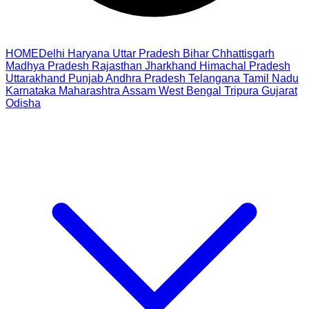
HOME
Delhi
Haryana
Uttar Pradesh
Bihar
Chhattisgarh
Madhya Pradesh
Rajasthan
Jharkhand
Himachal Pradesh
Uttarakhand
Punjab
Andhra Pradesh
Telangana
Tamil Nadu
Karnataka
Maharashtra
Assam
West Bengal
Tripura
Gujarat
Odisha