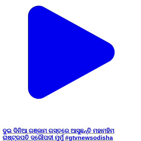
ଦୁଇ ଦିନିଆ ଗଞ୍ଜାମ ଗସ୍ତରେ ଆସୁଛନ୍ତି ମହାମହିମ
ରାଷ୍ଟ୍ରପତି ଦ୍ରୌପଦୀ ମୁର୍ମୁ #gtvnewsodisha