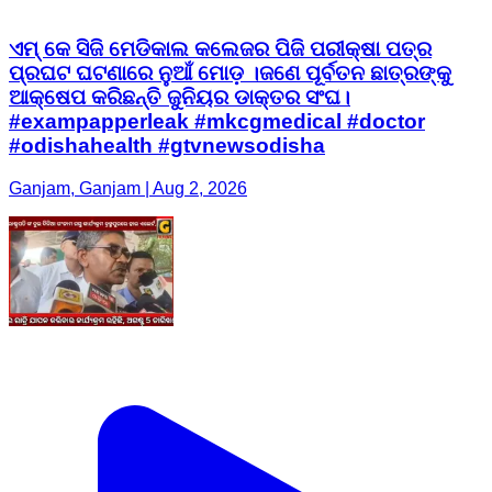
ଏମ୍ କେ ସିଜି ମେଡିକାଲ କଲେଜର ପିଜି ପରୀକ୍ଷା ପତ୍ର
ପ୍ରଘଟ ଘଟଣାରେ ନୁଆଁ ମୋଡ଼ ।ଜଣେ ପୂର୍ବତନ ଛାତ୍ରଙ୍କୁ
ଆକ୍ଷେପ କରିଛନ୍ତି ଜୁନିୟର ଡାକ୍ତର ସଂଘ।
#exampapperleak #mkcgmedical #doctor
#odishahealth #gtvnewsodisha
Ganjam, Ganjam | Aug 2, 2026