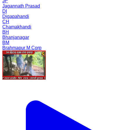
JP
Jagannath Prasad
DI
Digapahandi
CH
Chamakhandi
BH
Bhanjanagar
BM
Brahmapur M Corp