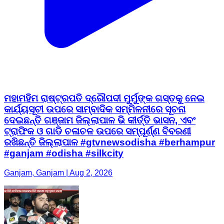
ମହାମହିମ ରାଷ୍ଟ୍ରପତି ଦ୍ରୌପଦୀ ମୁର୍ମୁଙ୍କ ଗସ୍ତକୁ ନେଇ
କାର୍ଯ୍ୟସୂଚୀ ଉପରେ ସାମ୍ବାଦିକ ସମ୍ମିଳନୀରେ ସୂଚନା
ଦେଇଛନ୍ତି ଗଞ୍ଜାମ ଜିଲ୍ଲାପାଳ ଭି କୀର୍ତ୍ତି ଭାସନ, ଏବଂ
ଟ୍ରାଫିକ ଓ ଗାଡି ଚଳାଚଳ ଉପରେ ସମ୍ପୂର୍ଣ୍ଣ ବିବରଣୀ
ରଖିଛନ୍ତି ଜିଲ୍ଲାପାଳ #gtvnewsodisha #berhampur
#ganjam #odisha #silkcity
Ganjam, Ganjam | Aug 2, 2026