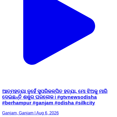
ଆତ୍ମହତ୍ୟା ନୁହେଁ ସୁପରିକଳ୍ପିତ ହତ୍ୟା, ମୋ ଝିଅକୁ ମାରି
ଦେଇଛନ୍ତି ଶଶୁର ଘରଲୋକ। #gtvnewsodisha
#berhampur #ganjam #odisha #silkcity
Ganjam, Ganjam | Aug 6, 2026