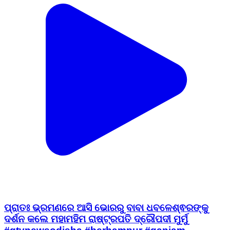
ପ୍ରାତଃ ଭ୍ରମଣରେ ଆସି ଭୋରରୁ ବାବା ଧବଳେଶ୍ଵରଙ୍କୁ
ଦର୍ଶନ କଲେ ମହାମହିମ ରାଷ୍ଟ୍ରପତି ଦ୍ରୌପଦୀ ମୁର୍ମୁ