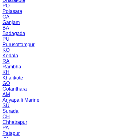
Dharakote
PO
Polasara
GA
Ganjam
BA
Badagada
PU
Purusottampur
KO
Kodala
RA
Rambha
KH
Khalikote
GO
Golanthara
AM
Arjyapalli Marine
SU
Surada
CH
Chhatrapur
PA
Patapur