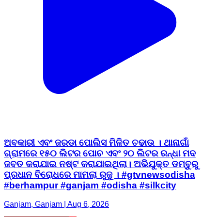
ଅବକାରୀ ଏବଂ ଜରଡା ପୋଲିସ ମିଳିତ ଚଢାଉ । ଥାନାଗାଁ
ଗ୍ରାମରେ ୧୫୦ ଲିଟର ପୋଚ ଏବଂ ୨୦ ଲିଟର ରନ୍ଧା ମଦ
ଜବତ କରାଯାଇ ନଷ୍ଟ କରାଯାଇଥିଲା। ଅଭିଯୁକ୍ତ ଡମ୍ବୁରୁ
ପ୍ରଧାନ ବିରୋଧରେ ମାମଲା ରୁଜୁ । #gtvnewsodisha
#berhampur #ganjam #odisha #silkcity
Ganjam, Ganjam | Aug 6, 2026