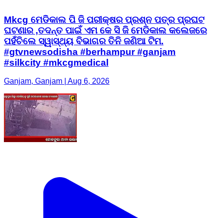
Mkcg ମେଡିକାଲ ପି ଜି ପରୀକ୍ଷର ପ୍ରଶ୍ନ ପତ୍ର ପ୍ରଘଟ
ଘଟଣାର ,ତଦନ୍ତ ପାଇଁ ଏମ କେ ସି ଜି ମେଡିକାଲ କଲେଜରେ
ପହଁଚିଲେ ସ୍ୱାସ୍ଥ୍ୟ ବିଭାଗର ତିନି ଜଣିଆ ଟିମ.
#gtvnewsodisha #berhampur #ganjam
#silkcity #mkcgmedical
Ganjam, Ganjam | Aug 6, 2026