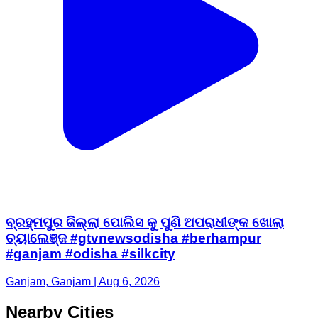
ବ୍ରହ୍ମପୁର ଜିଲ୍ଲା ପୋଲିସ କୁ ପୁଣି ଅପରାଧୀଙ୍କ ଖୋଲା
ଚ୍ୟାଲେଞ୍ଜ #gtvnewsodisha #berhampur
#ganjam #odisha #silkcity
Ganjam, Ganjam | Aug 6, 2026
Nearby Cities