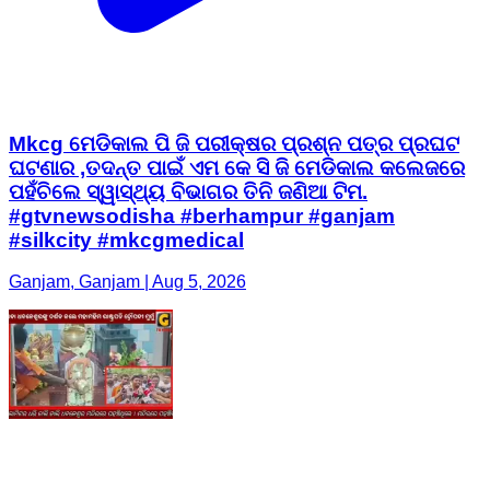
Mkcg ମେଡିକାଲ ପି ଜି ପରୀକ୍ଷର ପ୍ରଶ୍ନ ପତ୍ର ପ୍ରଘଟ
ଘଟଣାର ,ତଦନ୍ତ ପାଇଁ ଏମ କେ ସି ଜି ମେଡିକାଲ କଲେଜରେ
ପହଁଚିଲେ ସ୍ୱାସ୍ଥ୍ୟ ବିଭାଗର ତିନି ଜଣିଆ ଟିମ.
#gtvnewsodisha #berhampur #ganjam
#silkcity #mkcgmedical
Ganjam, Ganjam | Aug 5, 2026