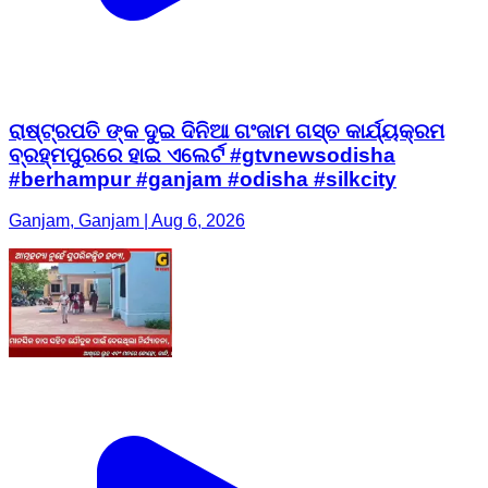
ରାଷ୍ଟ୍ରପତି ଙ୍କ ଦୁଇ ଦିନିଆ ଗଂଜାମ ଗସ୍ତ କାର୍ଯ୍ୟକ୍ରମ
ବ୍ରହ୍ମପୁରରେ ହାଇ ଏଲେର୍ଟ #gtvnewsodisha
#berhampur #ganjam #odisha #silkcity
Ganjam, Ganjam | Aug 6, 2026