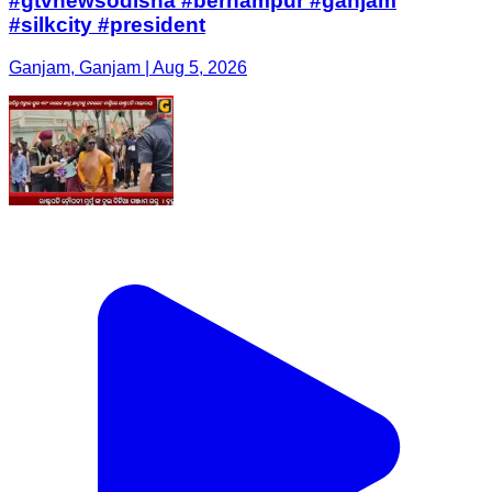
#gtvnewsodisha #berhampur #ganjam
#silkcity #president
Ganjam, Ganjam | Aug 5, 2026