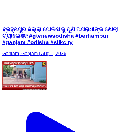
ବ୍ରହ୍ମପୁର ଜିଲ୍ଲା ପୋଲିସ କୁ ପୁଣି ଅପରାଧୀଙ୍କ ଖୋଲା
ଚ୍ୟାଲେଞ୍ଜ #gtvnewsodisha #berhampur
#ganjam #odisha #silkcity
Ganjam, Ganjam | Aug 1, 2026