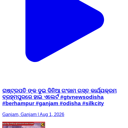
ରାଷ୍ଟ୍ରପତି ଙ୍କ ଦୁଇ ଦିନିଆ ଗଂଜାମ ଗସ୍ତ କାର୍ଯ୍ୟକ୍ରମ
ବ୍ରହ୍ମପୁରରେ ହାଇ ଏଲେର୍ଟ #gtvnewsodisha
#berhampur #ganjam #odisha #silkcity
Ganjam, Ganjam | Aug 1, 2026