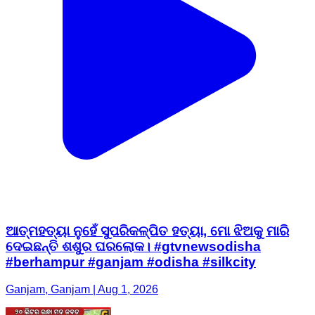
ଆତ୍ମହତ୍ୟା ନୁହେଁ ସୁପରିକଳ୍ପିତ ହତ୍ୟା, ମୋ ଝିଅକୁ ମାରି
ଦେଇଛନ୍ତି ଶଶୁର ଘରଲୋକ। #gtvnewsodisha
#berhampur #ganjam #odisha #silkcity
Ganjam, Ganjam | Aug 1, 2026