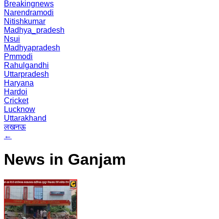
Breakingnews
Narendramodi
Nitishkumar
Madhya_pradesh
Nsui
Madhyapradesh
Pmmodi
Rahulgandhi
Uttarpradesh
Haryana
Hardoi
Cricket
Lucknow
Uttarakhand
लखनऊ
←
News in Ganjam