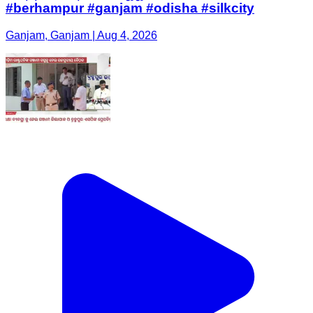
#berhampur #ganjam #odisha #silkcity
Ganjam, Ganjam | Aug 4, 2026