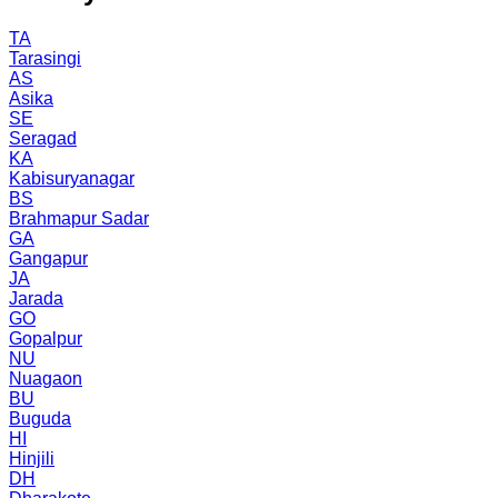
TA
Tarasingi
AS
Asika
SE
Seragad
KA
Kabisuryanagar
BS
Brahmapur Sadar
GA
Gangapur
JA
Jarada
GO
Gopalpur
NU
Nuagaon
BU
Buguda
HI
Hinjili
DH