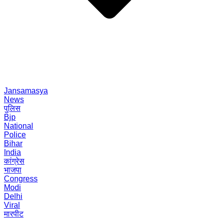
Jansamasya
News
पुलिस
Bjp
National
Police
Bihar
India
कांग्रेस
भाजपा
Congress
Modi
Delhi
Viral
मारपीट