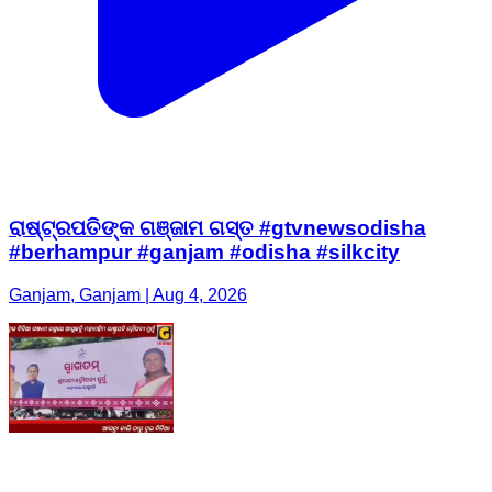
ରାଷ୍ଟ୍ରପତିଙ୍କ ଗଞ୍ଜାମ ଗସ୍ତ #gtvnewsodisha
#berhampur #ganjam #odisha #silkcity
Ganjam, Ganjam | Aug 4, 2026