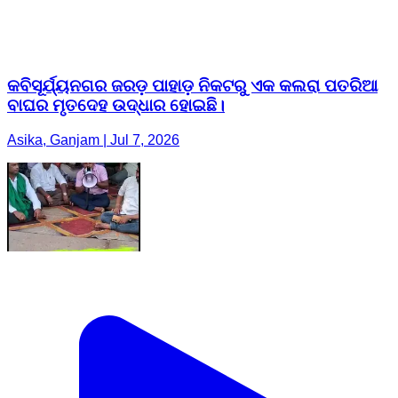
କବିସୂର୍ଯ୍ୟନଗର ଜରଡ଼ ପାହାଡ଼ ନିକଟରୁ ଏକ କଲରା ପତରିଆ
ବାଘର ମୃତଦେହ ଉଦ୍ଧାର ହୋଇଛି।
Asika, Ganjam | Jul 7, 2026