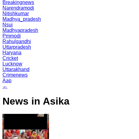
Breakingnews
Narendramodi
Nitishkumar
Madhya_pradesh
Nsui
Madhyapradesh
Pmmodi
Rahulgandhi
Uttarpradesh
Haryana
Cricket
Lucknow
Uttarakhand
Crimenews
Aap
←
News in Asika