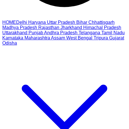
HOME
Delhi
Haryana
Uttar Pradesh
Bihar
Chhattisgarh
Madhya Pradesh
Rajasthan
Jharkhand
Himachal Pradesh
Uttarakhand
Punjab
Andhra Pradesh
Telangana
Tamil Nadu
Karnataka
Maharashtra
Assam
West Bengal
Tripura
Gujarat
Odisha