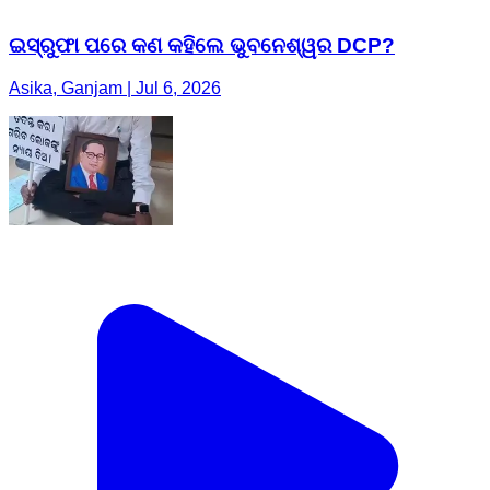
ଇସ୍ରୁଫା ପରେ କଣ କହିଲେ ଭୁବନେଶ୍ୱର DCP?
Asika, Ganjam | Jul 6, 2026