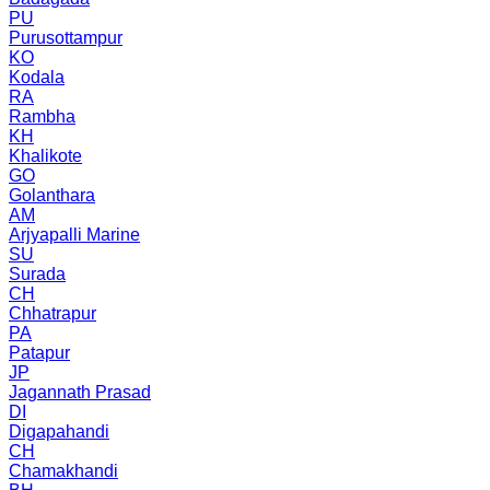
PU
Purusottampur
KO
Kodala
RA
Rambha
KH
Khalikote
GO
Golanthara
AM
Arjyapalli Marine
SU
Surada
CH
Chhatrapur
PA
Patapur
JP
Jagannath Prasad
DI
Digapahandi
CH
Chamakhandi