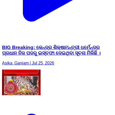
BIG Breaking: କେନ୍ଦ୍ର ଶିକ୍ଷାମନ୍ତ୍ରୀ ଧର୍ମେନ୍ଦ୍ର
ପ୍ରଧାନ ନିଜ ପଦରୁ ଇସ୍ତଫା ଦେଇଥିବା ସୂଚନା ମିଳିଛି ।
Asika, Ganjam | Jul 25, 2026