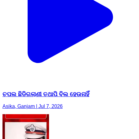
ଚପଲ ଛିଡିଗଲାଣୀ ତଥାପି ବିଲ ହେଉନାହିଁ
Asika, Ganjam | Jul 7, 2026