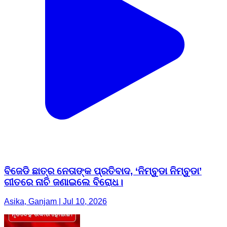
ବିଜେଡି ଛାତ୍ର ନେତାଙ୍କ ପ୍ରତିବାଦ, ‘ନିମ୍ବୁଡା ନିମ୍ବୁଡା’
ଗୀତରେ ନାଚି ଜଣାଇଲେ ବିରୋଧ।
Asika, Ganjam | Jul 10, 2026