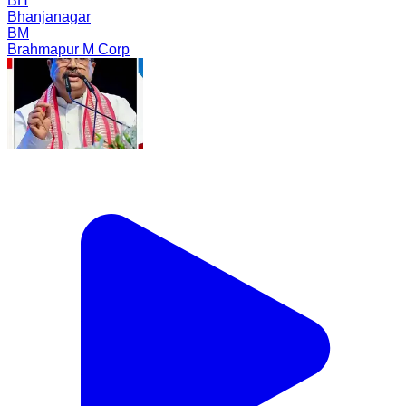
BH
Bhanjanagar
BM
Brahmapur M Corp