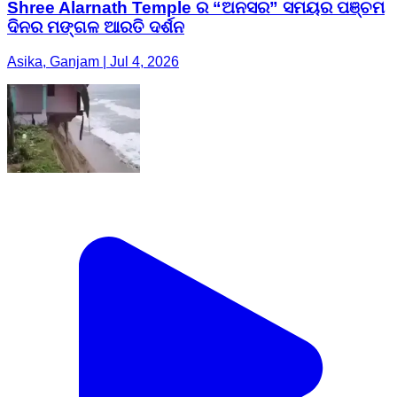
Shree Alarnath Temple ର “ଅନସର” ସମୟର ପଞ୍ଚମ
ଦିନର ମଙ୍ଗଳ ଆରତି ଦର୍ଶନ
Asika, Ganjam | Jul 4, 2026