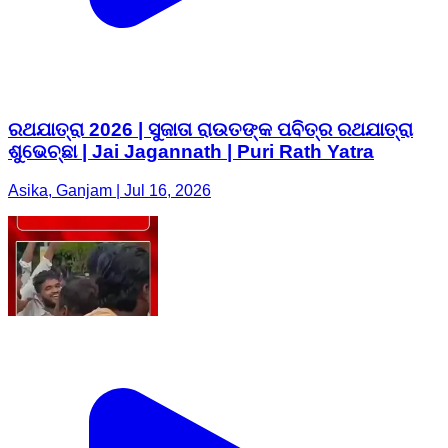
ରଥଯାତ୍ରା 2026 | ସୁଜାତା ରାଉତଙ୍କ ପବିତ୍ର ରଥଯାତ୍ରା
ଶୁଭେଚ୍ଛା | Jai Jagannath | Puri Rath Yatra
Asika, Ganjam | Jul 16, 2026