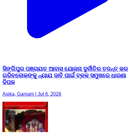
ସିଙ୍ଗିପୁର ପଞ୍ଚାୟତ ଆବାସ ଯୋଜନା ଦୁର୍ନୀତିର ତଦନ୍ତ କର
ଗରିବଲୋକଙ୍କୁ ନ୍ୟାୟ ଦାବି ପାଇଁ ବ୍ଳକ ସମୁଖରେ ଧାରଣା
ଦିପକ
Asika, Ganjam | Jul 6, 2026