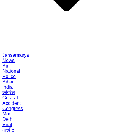
Jansamasya
News
Bjp
National
Police
Bihar
India
कांग्रेस
Gujarat
Accident
Congress
Modi
Delhi
Viral
मारपीट