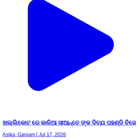
ଖଲ୍ଲିକୋଟ ରେ କାଳିଆ ସାଆନ୍ତେ ଙ୍କ ଦିବ୍ୟ ପହଣ୍ଡି ବିଜେ
Asika, Ganjam | Jul 17, 2026