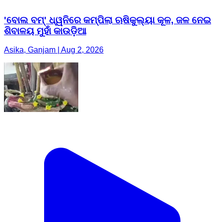
'ବୋଲ ବମ୍' ଧ୍ୱନିରେ କମ୍ପିଲା ଋଷିକୁଲ୍ୟା କୂଳ, ଜଳ ନେଇ
ଶିବାଳୟ ମୁହାଁ କାଉଡ଼ିଆ
Asika, Ganjam | Aug 2, 2026