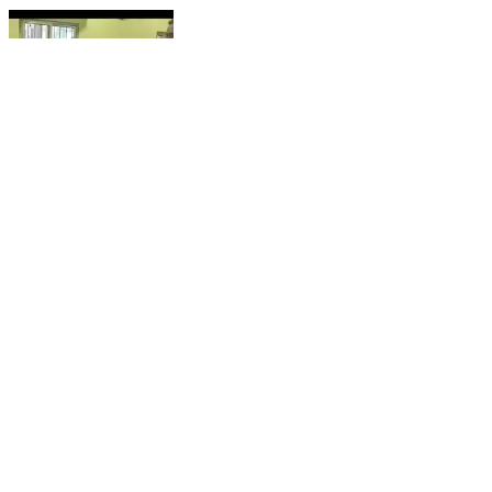
କୁକୁଡ଼ାଖଣ୍ଡି ବିଡ଼ିଓଙ୍କ ଜରିଆରେ ମାନ୍ୟନୀୟ
ପ୍ରଧାନମନ୍ତ୍ରୀଙ୍କୁ ଦାବିପତ୍ର ପ୍ରଦାନ
Asika, Ganjam | Jul 2, 2026