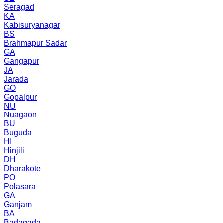
Seragad
KA
Kabisuryanagar
BS
Brahmapur Sadar
GA
Gangapur
JA
Jarada
GO
Gopalpur
NU
Nuagaon
BU
Buguda
HI
Hinjili
DH
Dharakote
PO
Polasara
GA
Ganjam
BA
Badagada