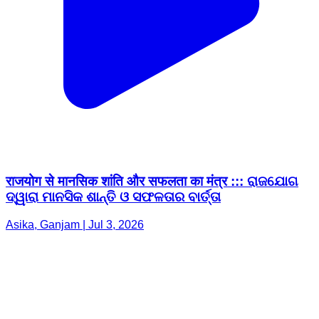
राजयोग से मानसिक शांति और सफलता का मंत्र ::: ରାଜଯୋଗ
ଦ୍ୱାରା ମାନସିକ ଶାନ୍ତି ଓ ସଫଳତାର ବାର୍ତ୍ତା
Asika, Ganjam | Jul 3, 2026