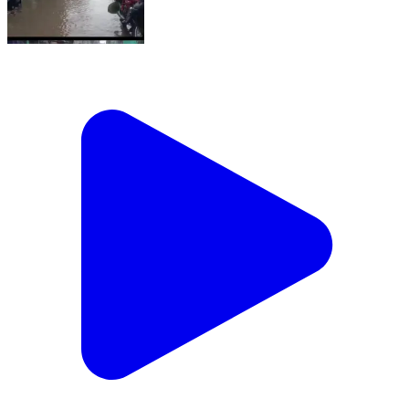
ବ୍ରହ୍ମପୁର ଲକ୍ଷ୍ମୀ ନୃସିଂହ ସାହିରେ ବର୍ଷାର ଦୃଶ୍ୟ
Asika, Ganjam | Jul 4, 2026