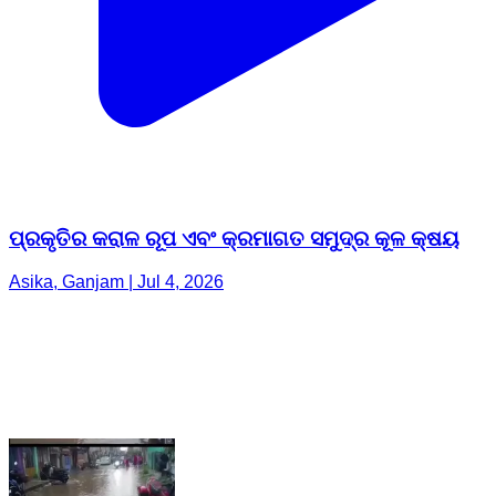
ପ୍ରକୃତିର କରାଳ ରୂପ ଏବଂ କ୍ରମାଗତ ସମୁଦ୍ର କୂଳ କ୍ଷୟ
Asika, Ganjam | Jul 4, 2026