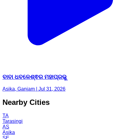
ବାବା ଧବଳେଶ୍ଵର ମହାପ୍ରଭୁ
Asika, Ganjam | Jul 31, 2026
Nearby Cities
TA
Tarasingi
AS
Asika
SE