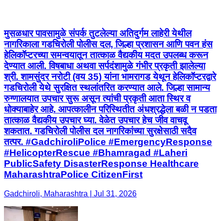
मुसळधार पावसामुळे संपर्क तुटलेल्या अतिदुर्गम लाहेरी येथील
नागरिकाला गडचिरोली पोलीस दल, जिल्हा प्रशासन आणि पवन हंस
हेलिकॉप्टरच्या समन्वयातून तात्काळ वैद्यकीय मदत उपलब्ध करून
देण्यात आली. विषबाधा अथवा सर्पदंशामुळे गंभीर प्रकृती झालेल्या
श्री. शामसुंदर नरोटी (वय 35) यांना भामरागड येथून हेलिकॉप्टरद्वारे
गडचिरोली येथे सुरक्षित स्थलांतरित करण्यात आले. जिल्हा सामान्य
रुग्णालयात उपचार सुरू असून त्यांची प्रकृती आता स्थिर व
धोक्याबाहेर आहे. आपत्कालीन परिस्थितीत अंधश्रद्धेला बळी न पडता
तात्काळ वैद्यकीय उपचार घ्या. वेळेत उपचार हेच जीव वाचवू
शकतात. गडचिरोली पोलीस दल नागरिकांच्या सुरक्षेसाठी सदैव
तत्पर. #GadchiroliPolice #EmergencyResponse
#HelicopterRescue #Bhamragad #Laheri
PublicSafety DisasterResponse Healthcare
MaharashtraPolice CitizenFirst
Gadchiroli, Maharashtra | Jul 31, 2026