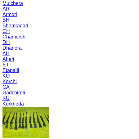
Mulchera
AR
Armori
BH
Bhamragad
CH
Chamorshi
DH
Dhanora
AH
Aheri
ET
Etapalli
KO
Korchi
GA
Gadchiroli
KU
Kurkheda