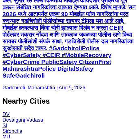
केले. सुमारे ₹6 लाख किमतीचे मोबाईल कायदेशीर प्रक्रिया पूर्ण
करून संबंधित नागरिकांच्या ताब्यात देण्यात आले. विशेष म्हणजे, सन
2026 मध्ये आतापर्यंत एकूण 90 मोबाईल फोन नागरिकांना परत
करण्यात गडचिरोली पोलीसांच्या सायबर टीमला यश आले आहे.
मोबाईल हरवल्यास किंवा चोरी झाल्यास विलंब न करता CEIR
पोर्टलवर तक्रार नोंदवा आणि तात्काळ जवळच्या पोलीस ठाणे किंवा
सायबर पोलीसांशी संपर्क साधा. गडचिरोली पोलीस दल नागरिकांच्या
सुरक्षेसाठी सदैव तत्पर. #GadchiroliPolice
#CyberSafety #CEIR #MobileRecovery
#CyberCrime PublicSafety CitizenFirst
MaharashtraPolice DigitalSafety
SafeGadchiroli
Gadchiroli, Maharashtra | Aug 5, 2026
Nearby Cities
DV
Desaiganj Vadasa
SI
Sironcha
MU