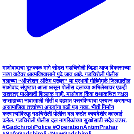
माओवादाचा भूतकाळ मागे सोडत गडचिरोली जिल्हा आज विकासाच्या
नव्या वाटेवर आत्मविश्वासाने पुढे जात आहे. गडचिरोली पोलीस
दलाच्या “ऑपरेशन अंतिम प्रहार” या प्रभावी मोहिमेमुळे जिल्ह्यातील
माओवाद संपुष्टात आला असून पोलीस दलाच्या अभिलेखावर एकही
सशस्त्र माओवादी शिल्लक नाही. माओवाद किंवा तथाकथित नक्षल
सप्ताहाच्या नावाखाली भीती व दहशत पसरविण्याचा प्रयत्न करणाऱ्या
असामाजिक तत्त्वांच्या अफवांना बळी पडू नका. भीती निर्माण
करणाऱ्यांविरुद्ध गडचिरोली पोलीस दल कठोर कायदेशीर कारवाई
करेल. गडचिरोली पोलीस दल नागरिकांच्या सुरक्षेसाठी सदैव तत्पर.
#GadchiroliPolice #OperationAntimPrahar
#SafeGadchiroli #NewGadchiroli