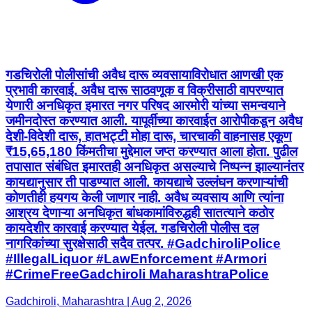
गडचिरोली पोलीसांची अवैध दारू व्यवसायाविरोधात आणखी एक
प्रभावी कारवाई. अवैध दारू साठवणूक व विक्रीसाठी वापरण्यात
येणारी अनधिकृत इमारत नगर परिषद आरमोरी यांच्या समन्वयाने
जमीनदोस्त करण्यात आली. यापूर्वीच्या कारवाईत आरोपीकडून अवैध
देशी-विदेशी दारू, हातभट्टी मोहा दारू, चारचाकी वाहनासह एकूण
₹15,65,180 किंमतीचा मुद्देमाल जप्त करण्यात आला होता. पुढील
तपासात संबंधित इमारतही अनधिकृत असल्याचे निष्पन्न झाल्यानंतर
कायद्यानुसार ती पाडण्यात आली. कायद्याचे उल्लंघन करणाऱ्यांची
कोणतीही हयगय केली जाणार नाही. अवैध व्यवसाय आणि त्यांना
आश्रय देणाऱ्या अनधिकृत बांधकामांविरुद्धही सातत्याने कठोर
कायदेशीर कारवाई करण्यात येईल. गडचिरोली पोलीस दल
नागरिकांच्या सुरक्षेसाठी सदैव तत्पर. #GadchiroliPolice
#IllegalLiquor #LawEnforcement #Armori
#CrimeFreeGadchiroli MaharashtraPolice
Gadchiroli, Maharashtra | Aug 2, 2026