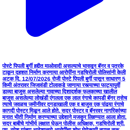
पोस्टे पिपली बुर्गी हद्दीत माओवादी असल्याचे भासवून बॅनर व पत्रके
टाकून दहशत निर्माण करणा­या आरोपींना गडचिरोली पोलिसांनी केली
अटक दि. 12/07/2026 रोजी पोस्टे पिपली बुर्गी पासून साधारण 5
किमी अंतरावर जिजावंडी टोलाकडे जाणा­या रस्त्याच्या फाट्यापुर्वी
डाव्या बाजुस असलेल्या गावाच्या दिशादर्शक फलकाच्या खालील
बाजुस असलेल्या लोखंडी एंगलला एक लाल रंगाचे कापडी बॅनर तसेच
त्याचे जवळच जमीनीवर दगडाखाली एक व बाजुस एक पांढ­या रंगाचे
कागदी पोस्टर मिळून आले होते. सदर पोस्टर व बॅनरवर नागरिकांच्या
मनात भीती निर्माण करण्याच्या उद्देशाने मजकुर लिहण्यात आला होता.
सदर बाबीचे गांभीर्य लक्षात घेऊन पोलीस अधिक्षक, गडचिरोली श्री.
एम. रमेश यांच्या आदेशान्वये आरोपींचा शोध घेणेकामी तपास सुरू