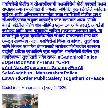
गडचिरोली पोलीस व सीआरपीएफची नक्षलविरोधी मोठी कारवाई नक्षल
सप्ताहादरम्यान माओवाद्यांनी जंगलात जमिनीत पुरून ठेवलेले स्फोटक
साहित्य आणि अग्निशस्त्रांचा मोठा साठा गडचिरोली पोलीस दल व
सीआरपीएफच्या संयुक्त कारवाईत जप्त करण्यात आला. पोमके
बंगाडी हद्दीतील विशेष शोध मोहिमेत एकूण 14 अग्निशस्त्रे, आयईडी
स्फोटक आणि अन्य माओवादी साहित्य हस्तगत करण्यात आले. या
कारवाईमुळे सुरक्षा दलांविरोधातील संभाव्य घातपाताचा मोठा कट
उधळून लावण्यात आला. गडचिरोली जिल्ह्यात शांतता, सुरक्षितता
आणि विकास अबाधित ठेवण्यासाठी माओवादाविरोधातील कारवाया
यापुढेही अधिक प्रभावीपणे सुरू राहतील. गडचिरोली पोलीस दल
नागरिकांच्या सुरक्षेसाठी सदैव तत्पर. #GadchiroliPolice
#OperationAntimPrahar #CRPF
#AntiNaxalOperation #SecurityForAll
SafeGadchiroli MaharashtraPolice
LawAndOrder PublicSafety TogetherForPeace
Gadchiroli, Maharashtra | Aug 4, 2026