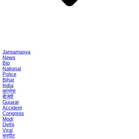
Jansamasya
News
Bjp
National
Police
Bihar
India
कांग्रेस
बीजेपी
Gujarat
Accident
Congress
Modi
Delhi
Viral
मारपीट