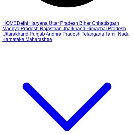
HOME
Delhi
Haryana
Uttar Pradesh
Bihar
Chhattisgarh
Madhya Pradesh
Rajasthan
Jharkhand
Himachal Pradesh
Uttarakhand
Punjab
Andhra Pradesh
Telangana
Tamil Nadu
Karnataka
Maharashtra