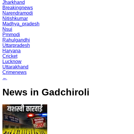
Jharkhand
Breakingnews
Narendramodi
Nitishkumar
Madhya_pradesh
Nsui
Pmmodi
Rahulgandhi
Uttarpradesh
Haryana
Cricket
Lucknow
Uttarakhand
Crimenews
←
News in Gadchiroli