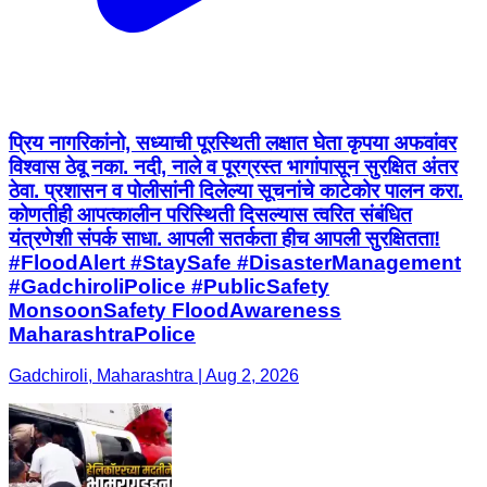
प्रिय नागरिकांनो, सध्याची पूरस्थिती लक्षात घेता कृपया अफवांवर
विश्वास ठेवू नका. नदी, नाले व पूरग्रस्त भागांपासून सुरक्षित अंतर
ठेवा. प्रशासन व पोलीसांनी दिलेल्या सूचनांचे काटेकोर पालन करा.
कोणतीही आपत्कालीन परिस्थिती दिसल्यास त्वरित संबंधित
यंत्रणेशी संपर्क साधा. आपली सतर्कता हीच आपली सुरक्षितता!
#FloodAlert #StaySafe #DisasterManagement
#GadchiroliPolice #PublicSafety
MonsoonSafety FloodAwareness
MaharashtraPolice
Gadchiroli, Maharashtra | Aug 2, 2026