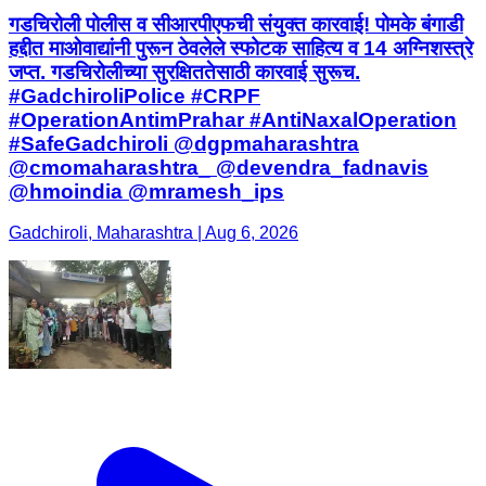
गडचिरोली पोलीस व सीआरपीएफची संयुक्त कारवाई! पोमके बंगाडी
हद्दीत माओवाद्यांनी पुरून ठेवलेले स्फोटक साहित्य व 14 अग्निशस्त्रे
जप्त. गडचिरोलीच्या सुरक्षिततेसाठी कारवाई सुरूच.
#GadchiroliPolice #CRPF
#OperationAntimPrahar #AntiNaxalOperation
#SafeGadchiroli @dgpmaharashtra
@cmomaharashtra_ @devendra_fadnavis
@hmoindia @mramesh_ips
Gadchiroli, Maharashtra | Aug 6, 2026