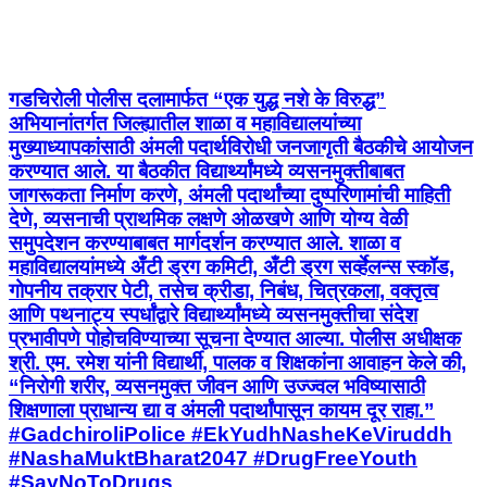
गडचिरोली पोलीस दलामार्फत “एक युद्ध नशे के विरुद्ध”
अभियानांतर्गत जिल्ह्यातील शाळा व महाविद्यालयांच्या
मुख्याध्यापकांसाठी अंमली पदार्थविरोधी जनजागृती बैठकीचे आयोजन
करण्यात आले. या बैठकीत विद्यार्थ्यांमध्ये व्यसनमुक्तीबाबत
जागरूकता निर्माण करणे, अंमली पदार्थांच्या दुष्परिणामांची माहिती
देणे, व्यसनाची प्राथमिक लक्षणे ओळखणे आणि योग्य वेळी
समुपदेशन करण्याबाबत मार्गदर्शन करण्यात आले. शाळा व
महाविद्यालयांमध्ये अँटी ड्रग कमिटी, अँटी ड्रग सर्व्हेलन्स स्कॉड,
गोपनीय तक्रार पेटी, तसेच क्रीडा, निबंध, चित्रकला, वक्तृत्व
आणि पथनाट्य स्पर्धांद्वारे विद्यार्थ्यांमध्ये व्यसनमुक्तीचा संदेश
प्रभावीपणे पोहोचविण्याच्या सूचना देण्यात आल्या. पोलीस अधीक्षक
श्री. एम. रमेश यांनी विद्यार्थी, पालक व शिक्षकांना आवाहन केले की,
“निरोगी शरीर, व्यसनमुक्त जीवन आणि उज्ज्वल भविष्यासाठी
शिक्षणाला प्राधान्य द्या व अंमली पदार्थांपासून कायम दूर राहा.”
#GadchiroliPolice #EkYudhNasheKeViruddh
#NashaMuktBharat2047 #DrugFreeYouth
#SayNoToDrugs