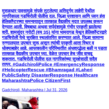
मुसळधार पावसामुळे संपर्क तुटलेल्या अतिदुर्गम लाहेरी येथील
नागरिकाला गडचिरोली पोलीस दल, जिल्हा प्रशासन आणि पवन हंस
हेलिकॉप्टरच्या समन्वयातून तात्काळ वैद्यकीय मदत उपलब्ध करून
देण्यात आली. विषबाधा अथवा सर्पदंशामुळे गंभीर प्रकृती झालेल्या
श्री. शामसुंदर नरोटी (वय 35) यांना भामरागड येथून हेलिकॉप्टरद्वारे
गडचिरोली येथे सुरक्षित स्थलांतरित करण्यात आले. जिल्हा सामान्य
रुग्णालयात उपचार सुरू असून त्यांची प्रकृती आता स्थिर व
धोक्याबाहेर आहे. आपत्कालीन परिस्थितीत अंधश्रद्धेला बळी न पडता
तात्काळ वैद्यकीय उपचार घ्या. वेळेत उपचार हेच जीव वाचवू
शकतात. गडचिरोली पोलीस दल नागरिकांच्या सुरक्षेसाठी सदैव
तत्पर. #GadchiroliPolice #EmergencyResponse
#HelicopterRescue #Bhamragad #Laheri
PublicSafety DisasterResponse Healthcare
MaharashtraPolice CitizenFirst
Gadchiroli, Maharashtra | Jul 31, 2026