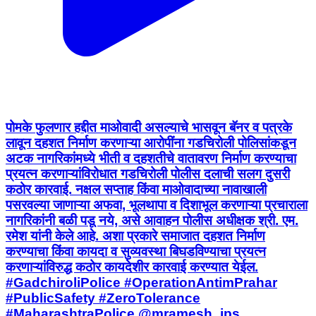
पोमके फुलणार हद्दीत माओवादी असल्याचे भासवून बॅनर व पत्रके
लावून दहशत निर्माण करणाऱ्या आरोपींना गडचिरोली पोलिसांकडून
अटक नागरिकांमध्ये भीती व दहशतीचे वातावरण निर्माण करण्याचा
प्रयत्न करणाऱ्यांविरोधात गडचिरोली पोलीस दलाची सलग दुसरी
कठोर कारवाई. नक्षल सप्ताह किंवा माओवादाच्या नावाखाली
पसरवल्या जाणाऱ्या अफवा, भूलथापा व दिशाभूल करणाऱ्या प्रचाराला
नागरिकांनी बळी पडू नये, असे आवाहन पोलीस अधीक्षक श्री. एम.
रमेश यांनी केले आहे. अशा प्रकारे समाजात दहशत निर्माण
करण्याचा किंवा कायदा व सुव्यवस्था बिघडविण्याचा प्रयत्न
करणाऱ्यांविरुद्ध कठोर कायदेशीर कारवाई करण्यात येईल.
#GadchiroliPolice #OperationAntimPrahar
#PublicSafety #ZeroTolerance
#MaharashtraPolice @mramesh_ips