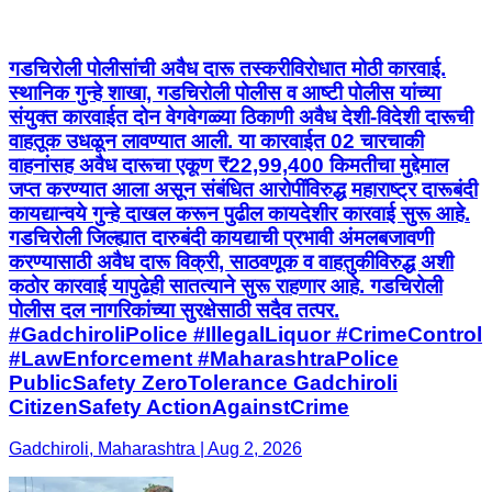
गडचिरोली पोलीसांची अवैध दारू तस्करीविरोधात मोठी कारवाई.
स्थानिक गुन्हे शाखा, गडचिरोली पोलीस व आष्टी पोलीस यांच्या
संयुक्त कारवाईत दोन वेगवेगळ्या ठिकाणी अवैध देशी-विदेशी दारूची
वाहतूक उधळून लावण्यात आली. या कारवाईत 02 चारचाकी
वाहनांसह अवैध दारूचा एकूण ₹22,99,400 किमतीचा मुद्देमाल
जप्त करण्यात आला असून संबंधित आरोपींविरुद्ध महाराष्ट्र दारूबंदी
कायद्यान्वये गुन्हे दाखल करून पुढील कायदेशीर कारवाई सुरू आहे.
गडचिरोली जिल्ह्यात दारुबंदी कायद्याची प्रभावी अंमलबजावणी
करण्यासाठी अवैध दारू विक्री, साठवणूक व वाहतुकीविरुद्ध अशी
कठोर कारवाई यापुढेही सातत्याने सुरू राहणार आहे. गडचिरोली
पोलीस दल नागरिकांच्या सुरक्षेसाठी सदैव तत्पर.
#GadchiroliPolice #IllegalLiquor #CrimeControl
#LawEnforcement #MaharashtraPolice
PublicSafety ZeroTolerance Gadchiroli
CitizenSafety ActionAgainstCrime
Gadchiroli, Maharashtra | Aug 2, 2026