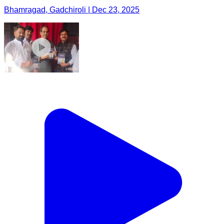
Bhamragad, Gadchiroli | Dec 23, 2025