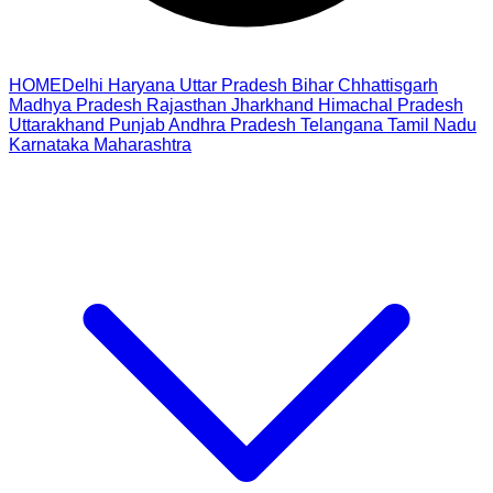
HOME
Delhi
Haryana
Uttar Pradesh
Bihar
Chhattisgarh
Madhya Pradesh
Rajasthan
Jharkhand
Himachal Pradesh
Uttarakhand
Punjab
Andhra Pradesh
Telangana
Tamil Nadu
Karnataka
Maharashtra