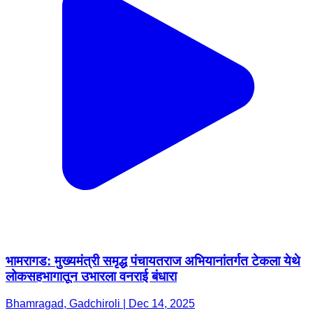
भामरागड: मुख्यमंत्री समृद्ध पंचायतराज अभियानांतर्गत टेकला येथे
लोकसहभागातून उभारला वनराई बंधारा
Bhamragad, Gadchiroli | Dec 14, 2025