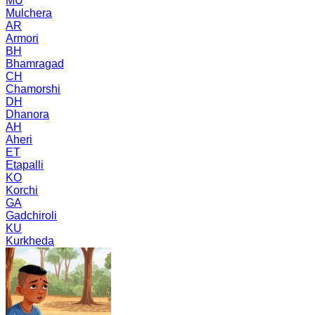
MU
Mulchera
AR
Armori
BH
Bhamragad
CH
Chamorshi
DH
Dhanora
AH
Aheri
ET
Etapalli
KO
Korchi
GA
Gadchiroli
KU
Kurkheda