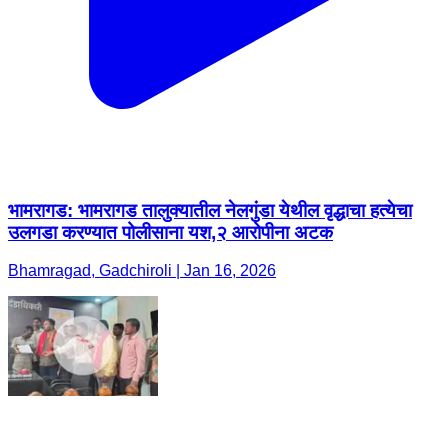
भामरागड: भामरागड तालुक्यातील नेलगुंडा येथील वृद्धाचा हत्येचा
उलगडा करण्यात पोलीसाना यश,२ आरोपीना अटक
Bhamragad, Gadchiroli | Jan 16, 2026