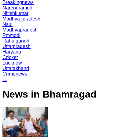
Breakingnews
Narendramodi
Nitishkumar
Madhya_pradesh
Nsui
Madhyapradesh
Pmmodi
Rahulgandhi
Uttarpradesh
Haryana
Cricket
Lucknow
Uttarakhand
Crimenews
←
News in Bhamragad