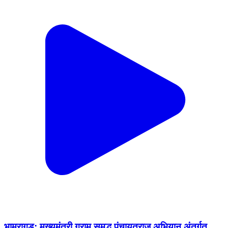
भामरागड: मुख्यमंत्री ग्राम समृद्ध पंचायतराज अभियान अंतर्गत
चिंचोडा येथे लोकसहभागातून वनराई बंधारा बांधकाम
Bhamragad, Gadchiroli | Dec 5, 2025