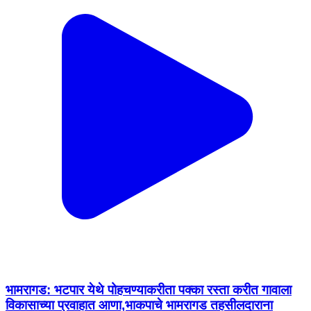
भामरागड: भटपार येथे पोहचण्याकरीता पक्का रस्ता करीत गावाला
विकासाच्या प्रवाहात आणा,भाकपाचे भामरागड तहसीलदाराना