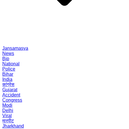
Jansamasya
News
Bjp
National
Police
Bihar
India
कांग्रेस
Gujarat
Accident
Congress
Modi
Delhi
Viral
मारपीट
Jharkhand