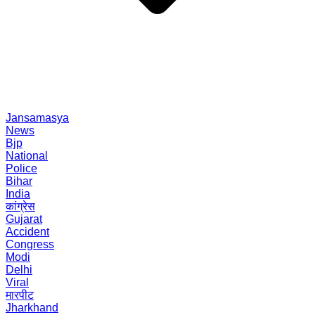
Jansamasya
News
Bjp
National
Police
Bihar
India
कांग्रेस
Gujarat
Accident
Congress
Modi
Delhi
Viral
मारपीट
Jharkhand