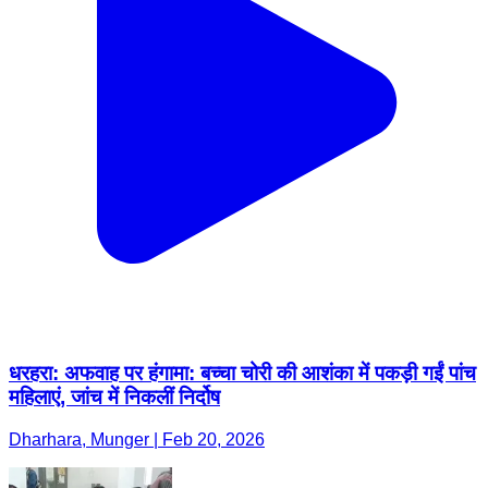
धरहरा: अफवाह पर हंगामा: बच्चा चोरी की आशंका में पकड़ी गईं पांच
महिलाएं, जांच में निकलीं निर्दोष
Dharhara, Munger | Feb 20, 2026