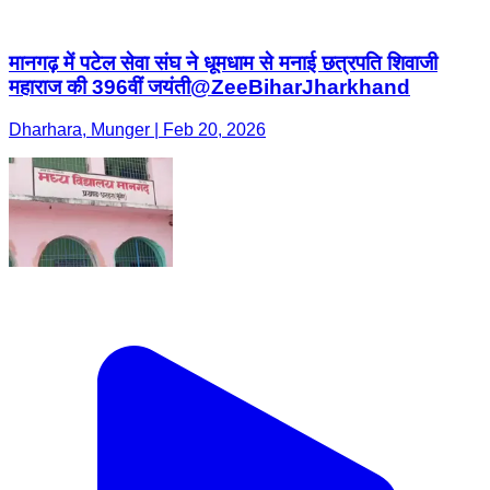
मानगढ़ में पटेल सेवा संघ ने धूमधाम से मनाई छत्रपति शिवाजी
महाराज की 396वीं जयंती@ZeeBiharJharkhand
Dharhara, Munger | Feb 20, 2026