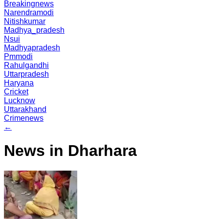
Breakingnews
Narendramodi
Nitishkumar
Madhya_pradesh
Nsui
Madhyapradesh
Pmmodi
Rahulgandhi
Uttarpradesh
Haryana
Cricket
Lucknow
Uttarakhand
Crimenews
←
News in Dharhara