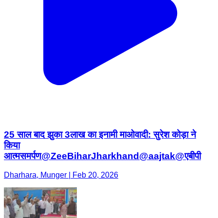
25 साल बाद झुका 3लाख का इनामी माओवादी: सुरेश कोड़ा ने
किया
आत्मसमर्पण@ZeeBiharJharkhand@aajtak@एबीपी
Dharhara, Munger | Feb 20, 2026