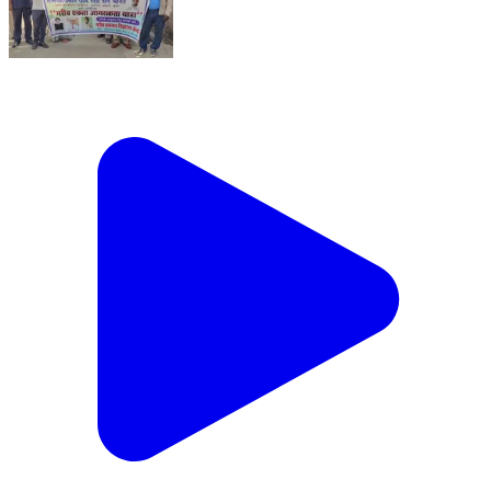
धरहरा में गरीब एकता जागरूकता को लेकर रोड शो, अधिकारों के
प्रति किया जागरूक@ZeeBiharJharkhand@aajtak