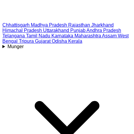
Chhattisgarh
Madhya Pradesh
Rajasthan
Jharkhand
Himachal Pradesh
Uttarakhand
Punjab
Andhra Pradesh
Telangana
Tamil Nadu
Karnataka
Maharashtra
Assam
West
Bengal
Tripura
Gujarat
Odisha
Kerala
Munger