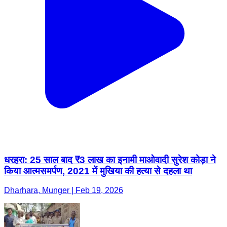
धरहरा: 25 साल बाद ₹3 लाख का इनामी माओवादी सुरेश कोड़ा ने
किया आत्मसमर्पण, 2021 में मुखिया की हत्या से दहला था
Dharhara, Munger | Feb 19, 2026