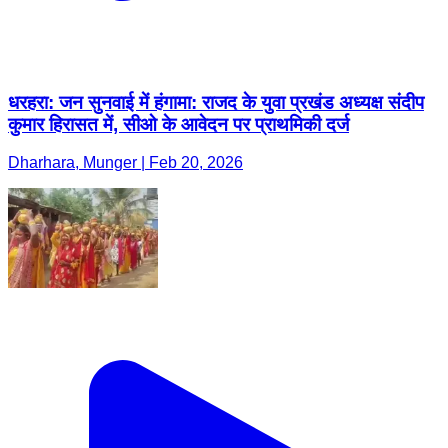
धरहरा: जन सुनवाई में हंगामा: राजद के युवा प्रखंड अध्यक्ष संदीप
कुमार हिरासत में, सीओ के आवेदन पर प्राथमिकी दर्ज
Dharhara, Munger | Feb 20, 2026