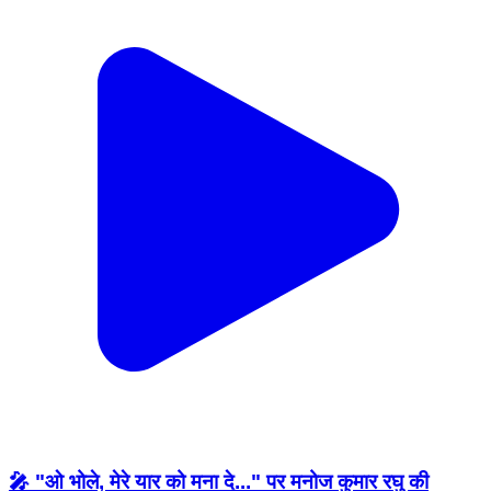
🎤 "ओ भोले, मेरे यार को मना दे..." पर मनोज कुमार रघु की