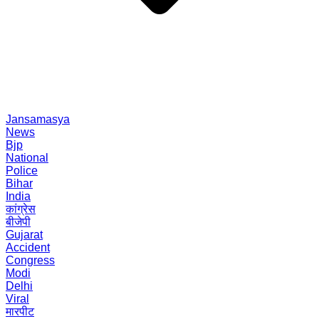
Jansamasya
News
Bjp
National
Police
Bihar
India
कांग्रेस
बीजेपी
Gujarat
Accident
Congress
Modi
Delhi
Viral
मारपीट