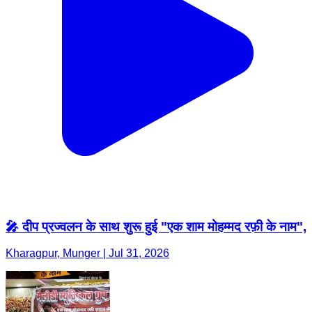
🎤 दीप प्रज्वलन के साथ शुरू हुई "एक शाम मोहम्मद रफ़ी के नाम",
Kharagpur, Munger | Jul 31, 2026