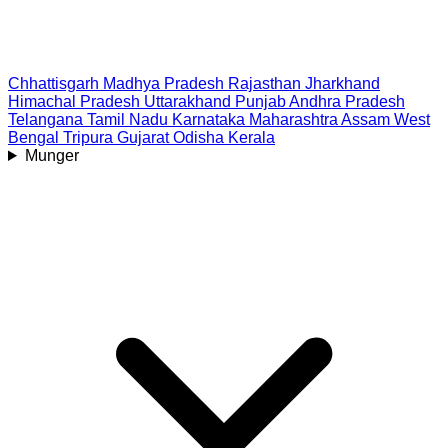
Chhattisgarh
Madhya Pradesh
Rajasthan
Jharkhand
Himachal Pradesh
Uttarakhand
Punjab
Andhra Pradesh
Telangana
Tamil Nadu
Karnataka
Maharashtra
Assam
West
Bengal
Tripura
Gujarat
Odisha
Kerala
Munger