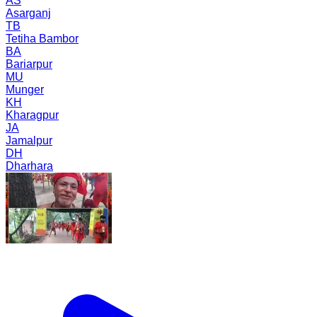
AS
Asarganj
TB
Tetiha Bambor
BA
Bariarpur
MU
Munger
KH
Kharagpur
JA
Jamalpur
DH
Dharhara