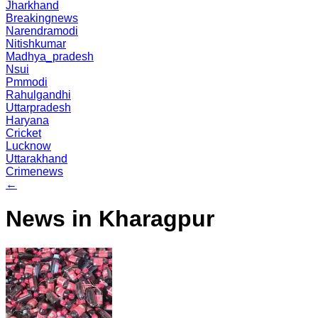
Jharkhand
Breakingnews
Narendramodi
Nitishkumar
Madhya_pradesh
Nsui
Pmmodi
Rahulgandhi
Uttarpradesh
Haryana
Cricket
Lucknow
Uttarakhand
Crimenews
←
News in Kharagpur