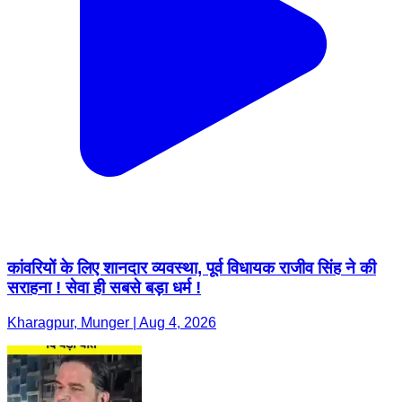
कांवरियों के लिए शानदार व्यवस्था, पूर्व विधायक राजीव सिंह ने की
सराहना ! सेवा ही सबसे बड़ा धर्म !
Kharagpur, Munger | Aug 4, 2026