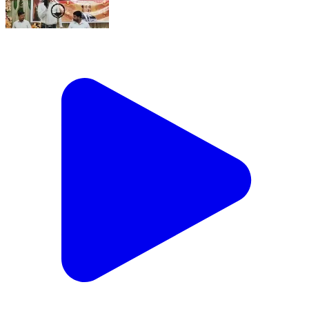
🎶 "मोहम्मद रफ़ी तुम बहुत याद आए..." से सजी यादगार महफ़िल |
'एक शाम मोहम्मद रफ़ी के नाम'