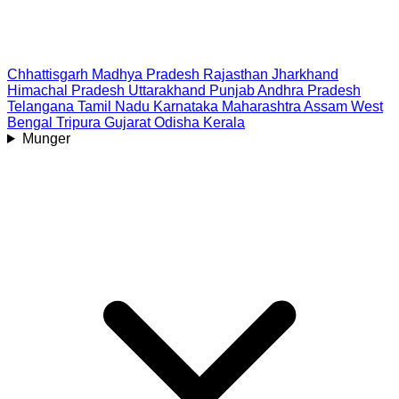
Chhattisgarh
Madhya Pradesh
Rajasthan
Jharkhand
Himachal Pradesh
Uttarakhand
Punjab
Andhra Pradesh
Telangana
Tamil Nadu
Karnataka
Maharashtra
Assam
West
Bengal
Tripura
Gujarat
Odisha
Kerala
Munger