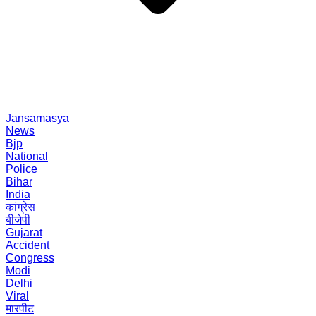
Jansamasya
News
Bjp
National
Police
Bihar
India
कांग्रेस
बीजेपी
Gujarat
Accident
Congress
Modi
Delhi
Viral
मारपीट