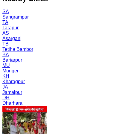
SA
Sangrampur
TA
Tarapur
AS
Asarganj
TB
Tetiha Bambor
BA
Bariarpur
MU
Munger
KH
Kharagpur
JA
Jamalpur
DH
Dharhara