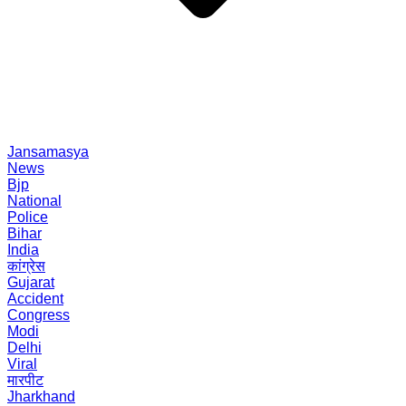
Jansamasya
News
Bjp
National
Police
Bihar
India
कांग्रेस
Gujarat
Accident
Congress
Modi
Delhi
Viral
मारपीट
Jharkhand