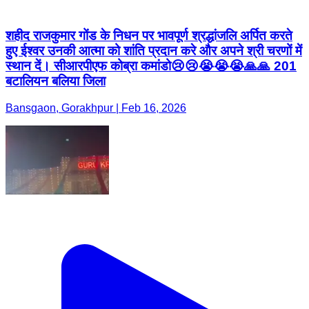
शहीद राजकुमार गोंड के निधन पर भावपूर्ण श्रद्धांजलि अर्पित करते
हुए ईश्वर उनकी आत्मा को शांति प्रदान करे और अपने श्री चरणों में
स्थान दें। सीआरपीएफ कोब्रा कमांडो😢😢😭😭😭🙏🙏 201
बटालियन बलिया जिला
Bansgaon, Gorakhpur | Feb 16, 2026