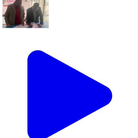
बांसगांव: कौड़ीराम में प्रसूता की मौत के बाद निजी अस्पताल सीलः