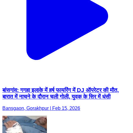
बांसगांव: गगहा इलाके में हर्ष फायरिंग में DJ ऑपरेटर की मौत,
बारात में नाचने के दौरान चली गोली, युवक के सिर में धंसी
Bansgaon, Gorakhpur | Feb 15, 2026