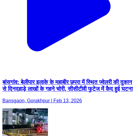
बांसगांव: बेलीपार इलाके के महाबीर छपरा में स्थित ज्वेलरी की दुकान
से दिनदहाड़े लाखों के गहने चोरी, सीसीटीवी फुटेज में कैद हुई घटना
Bansgaon, Gorakhpur | Feb 13, 2026