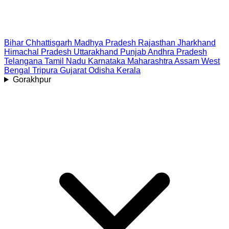
Bihar
Chhattisgarh
Madhya Pradesh
Rajasthan
Jharkhand
Himachal Pradesh
Uttarakhand
Punjab
Andhra Pradesh
Telangana
Tamil Nadu
Karnataka
Maharashtra
Assam
West
Bengal
Tripura
Gujarat
Odisha
Kerala
Gorakhpur