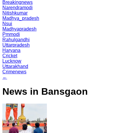
Breakingnews
Narendramodi
Nitishkumar
Madhya_pradesh
Nsui
Madhyapradesh
Pmmodi
Rahulgandhi
Uttarpradesh
Haryana
Cricket
Lucknow
Uttarakhand
Crimenews
←
News in Bansgaon