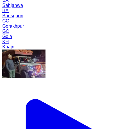
SA
Sahjanwa
BA
Bansgaon
GO
Gorakhpur
GO
Gola
KH
Khajni