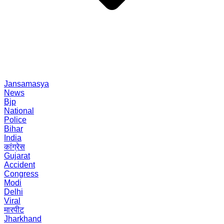
Jansamasya
News
Bjp
National
Police
Bihar
India
कांग्रेस
Gujarat
Accident
Congress
Modi
Delhi
Viral
मारपीट
Jharkhand