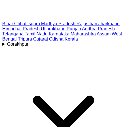
Bihar
Chhattisgarh
Madhya Pradesh
Rajasthan
Jharkhand
Himachal Pradesh
Uttarakhand
Punjab
Andhra Pradesh
Telangana
Tamil Nadu
Karnataka
Maharashtra
Assam
West
Bengal
Tripura
Gujarat
Odisha
Kerala
Gorakhpur