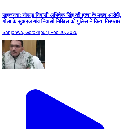
सहजनवा: नौसड़ निवासी अभिषेक सिंह की हत्या के मुख्य आरोपी,
गोला के सुअरज गांव निवासी निखिल को पुलिस ने किया गिरफ्तार
Sahjanwa, Gorakhpur | Feb 20, 2026