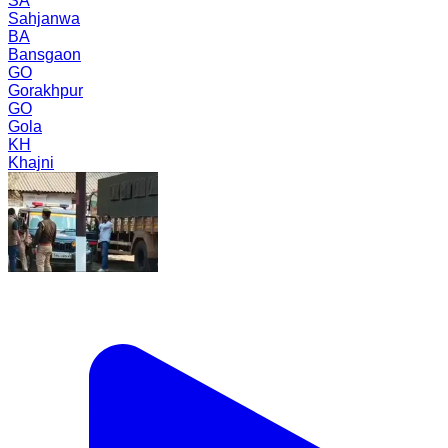
SA
Sahjanwa
BA
Bansgaon
GO
Gorakhpur
GO
Gola
KH
Khajni