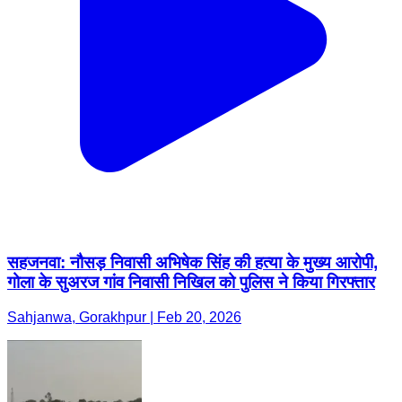
सहजनवा: नौसड़ निवासी अभिषेक सिंह की हत्या के मुख्य आरोपी,
गोला के सुअरज गांव निवासी निखिल को पुलिस ने किया गिरफ्तार
Sahjanwa, Gorakhpur | Feb 20, 2026