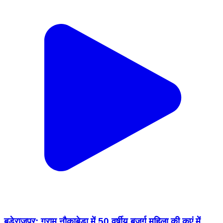
बड़ेराजपुर: ग्राम नौकाबेड़ा में 50 वर्षीय बुजुर्ग महिला की कुएं में