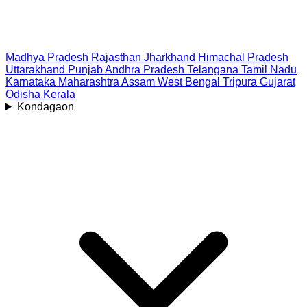
Madhya Pradesh
Rajasthan
Jharkhand
Himachal Pradesh
Uttarakhand
Punjab
Andhra Pradesh
Telangana
Tamil Nadu
Karnataka
Maharashtra
Assam
West Bengal
Tripura
Gujarat
Odisha
Kerala
Kondagaon