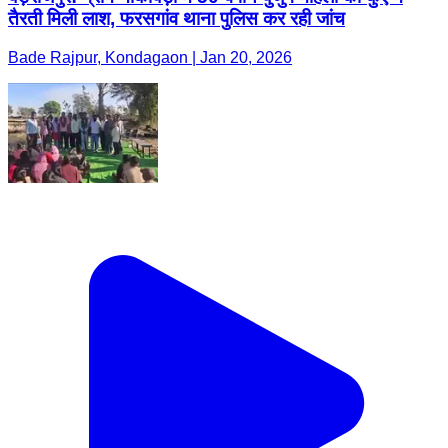
तैरती मिली लाश, फरसगांव थाना पुलिस कर रही जांच
Bade Rajpur, Kondagaon | Jan 20, 2026