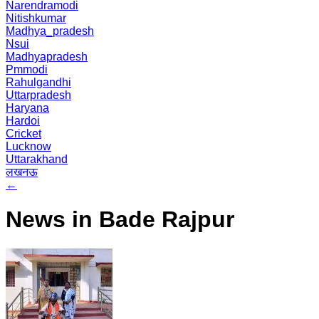
Narendramodi
Nitishkumar
Madhya_pradesh
Nsui
Madhyapradesh
Pmmodi
Rahulgandhi
Uttarpradesh
Haryana
Hardoi
Cricket
Lucknow
Uttarakhand
लखनऊ
←
News in Bade Rajpur