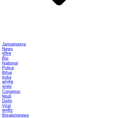
Jansamasya
News
पुलिस
Bjp
National
Police
Bihar
India
कांग्रेस
भाजपा
Congress
Modi
Delhi
Viral
मारपीट
Breakingnews