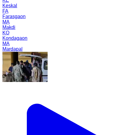
KE
Keskal
FA
Farasgaon
MA
Makdi
KO
Kondagaon
MA
Mardapal