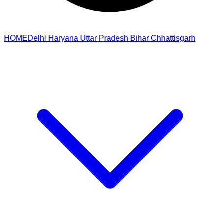
HOME
Delhi
Haryana
Uttar Pradesh
Bihar
Chhattisgarh